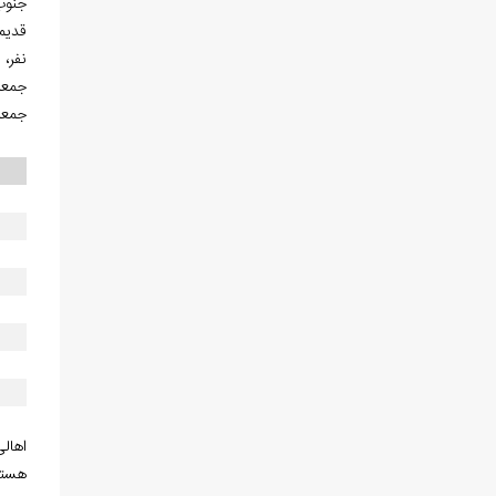
جنوب 
نفر، مرد زن‌دار 90 نفر، زن‌شوهردار 5
جمعیتی سال 1296ق تعدا
جمعیت 
اهال