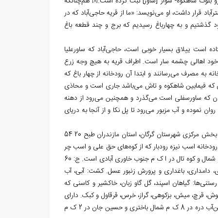
زو بلوک شاهکوه- سوار
]
ساور
[
ثبت کرده است.
هم‌چنانکه
[8]
مسیر شاهرود- استرآباد قرار داشت، او می‌نویسد: «ما از قریه حاجی‌آباد که در
د گذشتیم و به چهارباغ رسیدیم که برج و چند قطعه باغ
تاده است ییلاق بسیار خوبی است، حاجی‌آباد که ساورعلیا
 خود اهالی چشمه سار است. اطراف قریه به هیچ وجه زرع
ه به مصرف می‌رسانند و ابتدا آن رودخانه از چهار باغ که
ان که فیمابین شاهکوه و تاش می‌باشد جاری است و محاذی
دکان که ساورسفلی است می‌گذرد و همچنین می‌رود از دهنه
ن نموده و آب مزبور می‌رود تا پل نکا و از آنجا به دریای
علاوه بر این، در معرفی روستای حاجی‌آباد آمده است، «ده ازدهستان سدن رستاق‌شرقی بخش مرکزی شهرستان گرگان، استان مازندران طبح 20 54
طوب در 78 ک م جنوب باختری گرگان. رودخانه اسب نیزه رودبار که از کوه‌های حق علی و اسب چر
سرچشمه گرفته از 2 ک م جنوب آبادی می‌گذرد و به رودخانه نکاء می‌ریزد. کوه میلانه در شمال و کوه تال در ا ک م جنوب خاوری آبادی است. ج: 60
 پیشه: کشاورزی، دامداری، باغداری و پرورش زنبور عسل. کشت: آبی، آب
رستنی‌ها: گیاهان اسپند، گل گاو زبان، خاکشیر و کاسنی که
گوش، قرچ، میش، بزکوهی، گراز، خرس، قرقاول و کبک. دارای
انجمن ده، حمام و مسجد است. مزارع موقت شاه‌نشینی، سعدآباد محله، بالاآب دره، پائین‌آب دره در 8 ک م شمال باختری و حسین جان در 2 ک م