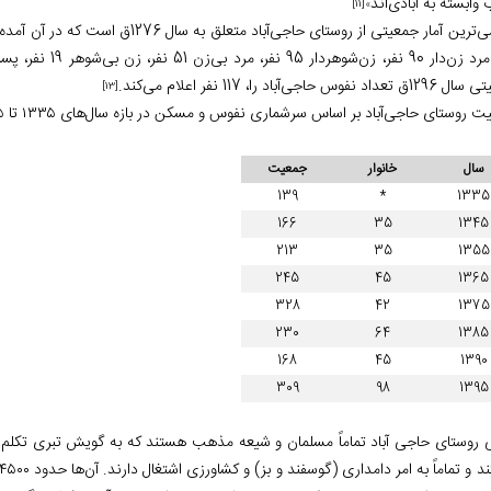
وابسته به آبادی‌اند
[11]
»
9 نفر، مرد بی‌زن 51 نفر، زن بی‌شوهر 19 نفر، پسر صغر 71 نفر، دختر کبر 29 نفر، دختر صغر 50 نفر»
د نفوس حاجی‌آباد را، 117 نفر اعلام می‌کند.
[13]
روستای حاجی‌آباد بر اساس سرشماری نفوس و مسکن در بازه سال‌های ۱۳۳۵ تا ۱۳۹۵ به شرح زیر می‌باشد:
سال
خانوار
جمعیت
139
*
1335
166
35
1345
213
35
1355
245
45
1365
328
42
1375
230
64
1385
168
45
1390
309
98
1395
ی روستای حاجی آباد تماماً مسلمان و شیعه مذهب هستند که به گویش تبری تکلم می 