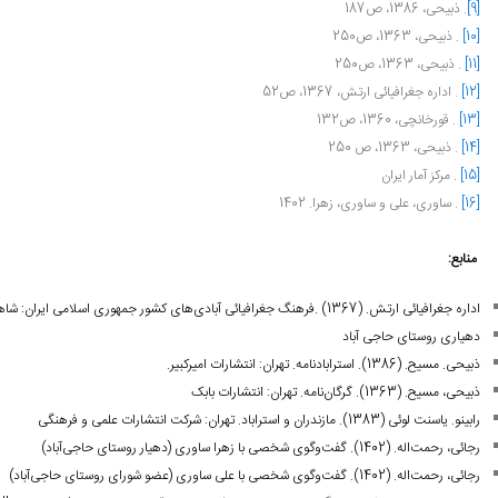
[9]
. ذبیحی، 1386، ص187
[10]
. ذبیحی، 1363، ص250
[11]
. ذبیحی، 1363، ص250
[12]
. اداره جغرافیائی ارتش، 1367، ص52
[13]
. قورخانچی، 1360، ص132
[14]
. ذبیحی، 1363، ص 250
[15]
. مرکز آمار ایران
[16]
. ساوری، علی و ساوری، زهرا. 1402
منابع:
اداره جغرافیائی ارتش. (1367)
.
فرهنگ جغرافیائی آبادی‌های کشور جمهوری اسلامی ایران
:
شاهر
دهیاری روستای حاجی آباد
ذبیحی. مسیح. (1386). استرابادنامه. تهران: انتشارات امیرکبیر.
ذبیحی، مسیح. (1363). گرگان‌نامه. تهران: انتشارات بابک
رابینو. یاسنت لوئی (1383). مازندران و استراباد. تهران: شرکت انتشارات علمی و فرهنگی
رجائی، رحمت‌اله. (1402). گفت‌وگوی شخصی با زهرا ساوری (دهیار روستای حاجی‌آباد)
رجائی، رحمت‌اله. (1402). گفت‌وگوی شخصی با علی ساوری (عضو شورای روستای حاجی‌آباد)