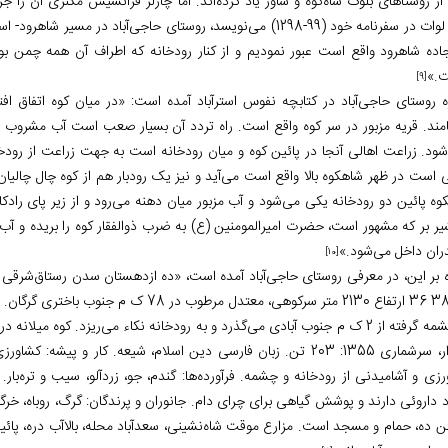
از روستاهای بلوک شاه‌کوه و ساور یاد کرده‌اند. اما چارلز فرانسیس مکنزی آن را ج
کلنل لوات در سفرنامه خود (99-1298) می‌نویسد، روستای حاجی‌آباد در 
اده شاهرود واقع است عبور نمودیم و از کنار رودخانه که اطراف آن همه چمن بو
.»
[9]
ره روستای حاجی‌آباد در کتابچه نفوس استرآباد آمده است: «در میان کوه اتفاق اف
امند. قریه مزبور در سر کوه واقع است. راه تردد آن بسیار صعب است آب مشروب
شود. زراعت اهالی آنجا در پائین کوه و میان رودخانه است به جهت زراعت از رودخان
 است در ظهر شاهکوه بالا واقع است می‌آید و نیز یک رودبار هم از کوه چال چالی
وه پائین دو رودخانه یکی می‌شود و آب مزبور میان دهنه می‌رود و از زیر پای را
 بر که مشهور است، حضرت امیرالمومنین (ع) به ضرب ذوالفقار کوه را بریده و آب روا
دران داخل می‌شود.»
[10]
عج 38 36 ارتفاع 2130 متر سرکوهی، معتدل مر
خانوار، سرشماری 1355: 203 تن. زبان فارسی دین اسلام، شیعه. کار و
زی و آشامیدنی از رودخانه و چشمه. فرآورده‌ها: گندم، جو، زردآلو، سیب و تره‌بار. 
رد داروئی دارند و پوشش گیاهی برای چرای دام. جانوران و پرندگان: گرگ، روباه، خر