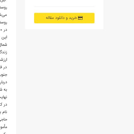
این روستا د
روست
می‌ش
خرید و دانلود مقاله
روستا
شمال
زندگ
در ف
جنوب
دربا
به ش
نهایت
در کتاب ب
نام ب
حاجی
مأمور