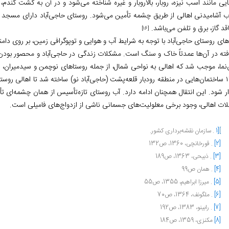
ایی مانند اسب نیزه، روبار، بالاروبار و غیره شناخته می‌شود و در آن به کشت گندم،
ب آشامیدنی اهالی از طریق چشمه تأمین می‌شود. روستای حاجی‌آباد دارای مسجد اب
اقد گاز، برق و تلفن می‌باشد.
[16]
‌های روستای حاجی‌آباد با توجه به شرایط آب و هوایی و توپوگرافی زمین، بر روی 
رفته در آن‌ها عمدتاً خاک و سنگ است. مشکلات زندگی در حاجی‌آباد و محصور بودن 
‌نما، موجب شد که اهالی به نواحی شمال، از جمله روستاهای نوچمن و سیدمیران، م
۱۳۸۳ ساختمان‌هایی در منطقه رودبار قلعه‌پشت (حاجی‌آباد نو) ساخته شد تا اهالی ر
ر شود. این انتقال همچنان ادامه دارد. آب روستای تازه‌تأسیس از همان چشمه‌ای تأم
ات اهالی، وجود برخی معلولیت‌های جسمانی ناشی از ازدواج‌های فامیلی است.
[
1]
. سازمان نقشه‌برداری کشور.
[2]
. قورخانچی، 1360، ص132
[3]
. ذبیحی، 1363، ص189
[4]
. همان ص99
[5]
. میرزا ابراهیم، 1355، ص55
[6]
. ملگونف، 1364، ص70
[7]
. رابینو، 1383، ص192
[8]
مکنزی، 1359، ص184