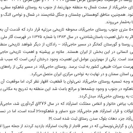
ر موقعیت جغرافیایی عرض شمالی ً40 َ37 °36 و طول شرقی ً42 َ19 °54 با ارتفاع 2147 متر از سطح دریا قرار دارد
ای حاجی‌آباد از سمت شمال به منطقه جهان‌نما، از جنوب به روستای شاهکوه سفلی، 
ود. همچنین، مناطق کوهستانی چلستان و جنگل شاه‌پسند در شمال و نواحی النگ و ت
 به‌شمار می‌روند.
در ۵۰۰ متری جنوب روستای حاجی‌آباد، محوطه تاریخی مرزتپه قرار دارد که قدمت آن به
این اثر به دلیل اهمیت باستان‌شناختی
 روستا و گورستان کمانگر در مسیر حاجی‌آباد – رادکان، از دیگر شواهد تاریخی منط
ی انسانی در این بخش از ایران هستند. علاوه بر پیشینه و اهمیت تاریخی حاجی‌آب
هرست میراث طبیعی کشور به ثبت برسد. روستای حاجی‌آباد در مسیر یکی از راه‌های ق
ی استان سمنان و در نهایت به نواحی مرکزی ایران متصل می‌کرد.
ره وجه تسمیه روستای حاجی‌آباد نمی‌توان با قطعیت اظهار نظر کرد، اما موقعیت آن
اهکوه در جنوب و وجود چشمه‌ها و مراتع باعث شد این منطقه به تدریج به مکانی برا
 به روستای حاجی‌آباد مبدل گردد.
یاض خانوار و انفاس مملکت استرآباد که در سال 1276ق گردآوری شد، حاجی‌آباد، ساوربالا جزو بلوک شاهکوه ساور بود.
لوکات و قراء استرآباد هم حاجی‌آباد جزو «ساور و شاهکوه»
[3]
‌آباد جزء دهات بلوک سدن رستاق ثبت شده است.
[4]
ان و گزارش‌نویسانی که در عصر قاجار از ولایت استرآباد بازدید کردند از جمله میرزا اب