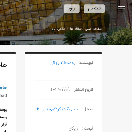
/
ثبت نام
ورود
صفحه اصلی
مقاله ها
حاجی‌ آباد
نویسنده:
رحمت‌الله رجائی
حاج
حاجی
تاریخ انتشار:
1404/07/09
bād
مدخل :
حاجی‌آباد/ کردکوی/ روستا
روست
قرار 
قیمت :
رایگان