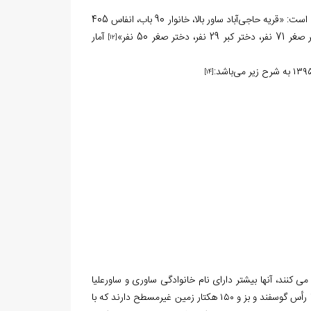
قدیمی‌ترین آمار جمعیتی از روستای حاجی‌آباد متعلق به سال 1276ق است که در آن آمده است: «قریه حاجی‌آباد ساور بالا، خانوار 90 باب، انفاس 405
آمار
[12]
[14]
کنند، آنها بیشتر دارای نام خانوادگی ساوری و ساورعلیا
هستند و تماماً به امر دامداری (گوسفند و بز) و کشاورزی اشتغال دارند. آن‌ها حدود ۴۵۰۰ رأس گوسفند و بز و ۱۵۰ هکتار زمین غیرمسطح دارند که با