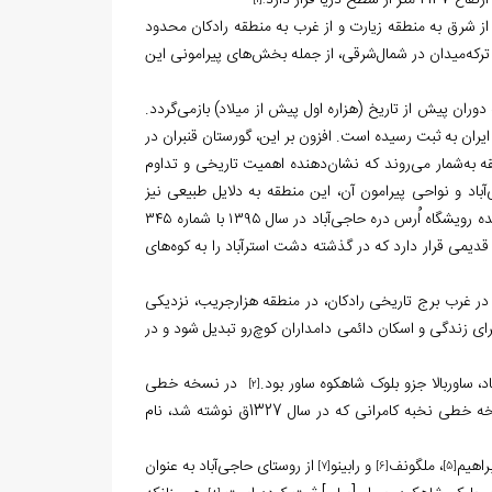
[1]
.
از شرق به منطقه زیارت و از غرب به منطقه رادکان محدود
رکه‌میدان در شمال‌شرقی، از جمله بخش‌های پیرامونی این
 دوران پیش از تاریخ (هزاره اول پیش از میلاد) بازمی‌گردد.
، در سال ۱۳۸۳ با شماره ۱۱۳۲۵ در فهرست آثار ملی ایران به ثبت رسیده است. افزون بر این، گورستان قنبران در
قه به‌شمار می‌روند که نشان‌دهنده اهمیت تاریخی و تداوم
اد و نواحی پیرامون آن، این منطقه به دلایل طبیعی نیز
ارزشمند است. یکی از مهم‌ترین عوامل این اهمیت، وجود درختان اُرس است که سبب شده رویشگاه اُرس دره حاجی‌آباد در سال ۱۳۹۵ با شماره ۳۴۵
دیمی قرار دارد که در گذشته دشت استرآباد را به کوه‌های
 در غرب برج تاریخی رادکان، در منطقه هزارجریب، نزدیکی
ی زندگی و اسکان دائمی دامداران کوچ‌رو تبدیل شود و در
در نسخه خطی
[2]
آمده است، اما در نسخه خطی نخبه کامرانی که در سال 1327ق نوشته شد، نام
راهیم
، ملگونف
و رابینو
از روستای حاجی‌آباد به عنوان
[7]
[6]
[5]