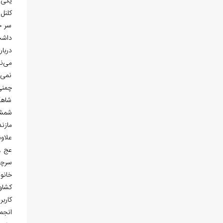
یکی 
سر ج
داشت
دربا
می‌ن
نمی‌
چمنی
شاهک
شمشیر
مازن
کشاور
کارب