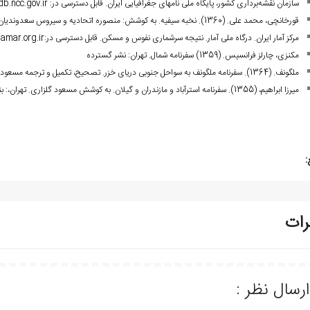
سازمان نقشه‌برداری کشور، پایگاه ملی نام‏های جغرافیایی ایران. قابل دسترسی در:
db.ncc.gov.ir
قورخانچی، محمد علی. (1360). نخبه سیفیه. به کوشش: منصوره اتحادیه و سیروس سعدوندیان. تهران: نشر تاریخ ایران.
مرکز آمار ایران. درگاه ملی آمار. نتیجه سرشماری نفوس و مسکن. قابل دسترسی در:
amar.org.ir
مکنزی، چارلز فرانسیس. (1359) سفرنامه شمال. تهران: نشر گسترده
ملگونف. (1364). سفرنامه ملگونف به سواحل جنوبی دریای خزر. تصحیح، تکمیل و ترجمه مسعود گلزاری. تهران: انتشارات دادجو.
میرزا ابراهیم، (1355). سفرنامه استرآباد و مازندران و گیلان. به کوشش مسعود گلزاری. تهران،: بنیاد فرهنگ ایران.
:
رات
ارسال نظر :