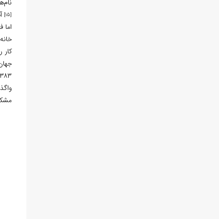
نام‌ه
آ
[15]
اما ف
خانه
کار 
جهان
واگذا
مشکل