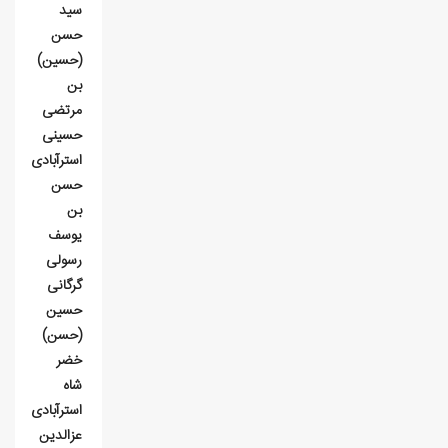
سيد
حسن
(حسين)
بن
مرتضی
حسينی
استرآبادی
حسن
بن
يوسف
رسولی
گرگانی
حسين
(حسن)
خضر
شاه
استرآبادی
عزالدین