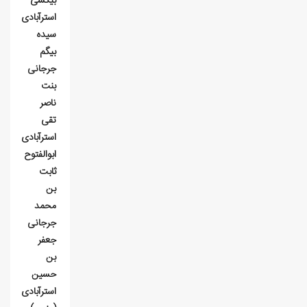
بيکسی
استرآبادی
سيده
بيگم
جرجانی
بنت
ناصر
تقی
استرآبادی
ابوالفتوح
ثابت
بن
محمد
جرجانی
جعفر
بن
حسين
استرآبادی