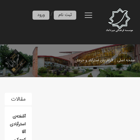
/
ثبت نام
ورود
صفحه اصلی
اثرآفرينان استرآباد و جرجان
مقالات
آشفته‌ی
استرآبادی
آقا
کوچک