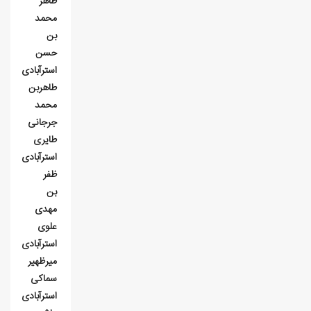
طاهر
محمد
بن
حسن
استرآبادی
طاهربن
محمد
جرجانی
طایری
استرآبادی
ظفر
بن
مهدی
علوی
استرآبادی
میرظهیر
سماکی
استرآبادی