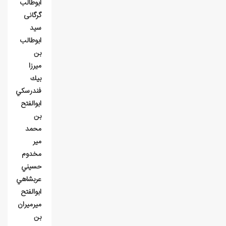
ابوطالب
گرگانی
سيد
ابوطالب
بن
ميرزا
بيك
فندرسكي
ابوالفتح
بن
محمد
مير
مخدوم
حسيني
عربشاهي
ابوالفتح
ميرميران
بن