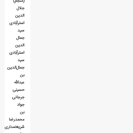
(منجم)
جلال⁮
الدين
استرآبادی
سيد
جمال
⁮الدين
استرآبادی
سيد
جمال‌الدين
بن
عبدالله
حسينی
جرجانی
جواد
بن
محمدرضا
شريعتمداری