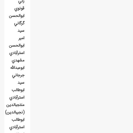
زکي
قونوي
ابوالحسن
گرگاني
سيد
امير
ابوالحسن
استرآبادي
مشهدي
ابوعبدالله
جرجاني
سيد
ابوطالب
استرآبادي
منتجب‎الدين
(نجيب‎الدين)
ابوطالب
استرآبادي