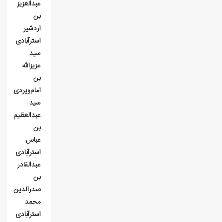
عبدالعزیز
بن
اردشیر
استرآبادی
سید
عزیزالله
بن
امام‌ویردی
سید
عبدالعظیم
بن
عباس
استرآبادی
عبدالقادر
بن
صدرالدین
محمد
استرآبادی