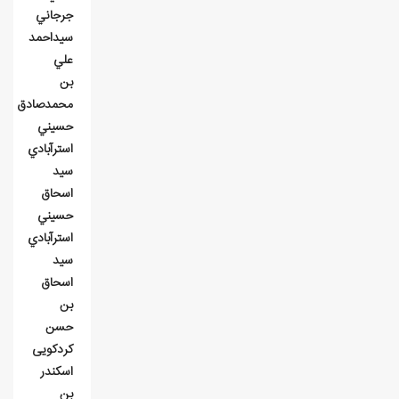
جرجاني
سيداحمد
علي
بن
محمدصادق
حسيني
استرآبادي
سيد
اسحاق
حسيني
استرآبادي
سید
اسحاق
بن
حسن
کردکویی
اسکندر
بن