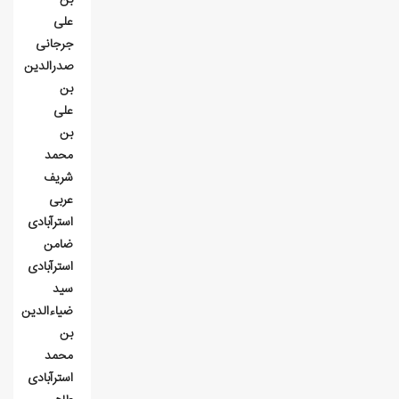
علی
جرجانی
صدرالدین
بن
علی
بن
محمد
شریف
عربی
استرآبادی
ضامن
استرآبادی
سید
ضیاء‌الدین
بن
محمد
استرآبادی