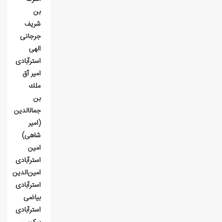
بن
شريف
جرجانی
الهی
استرآبادی
امير آق
ملك
بن
جمال‎الدين
(امير
شاهی)
امين
استرآبادی
امين‌الدين
استرآبادی
بياضی
استرآبادی