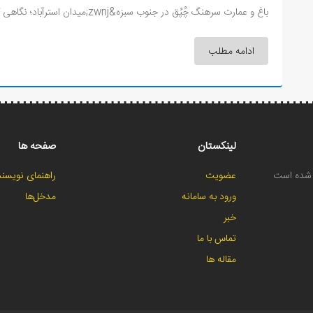
باغ و عمارت سرهنگ چُپُق در جنوب سبزه&zwnj;میدان استرآباد؛ نگاهی گذرا به الگوهای توسعه شهر گرگان در د...
ادامه مطلب
لینکستان
صفحه ها
ح شده است
عضویت
راهنمای نویسند
ورود به سامانه
مدخل‌ها
خبر
تماس با ما
مقاله ها