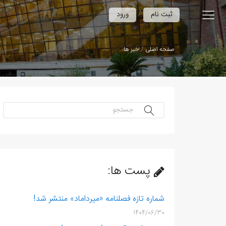
/
ثبت نام
ورود
صفحه اصلی
خبر ها
جستجو...
پست ها:
شماره تازه فصلنامه «میرداماد» منتشر شد!
1404/06/30