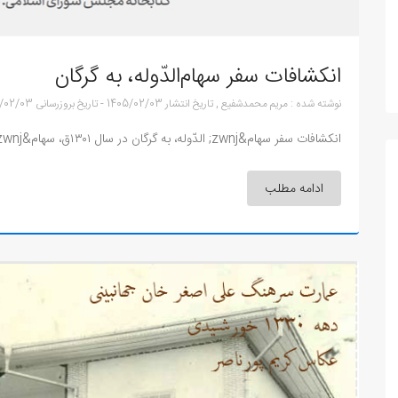
انکشافات سفر سهام‌الدّوله، به گرگان
نوشته شده :
مریم محمدشفیع
,
تاریخ انتشار
1405/02/03
-
تاریخ بروزرسانی
/02/03
انکشافات سفر سهام&zwnj; الدّوله، به گرگان در سال ۱۳۰۱ق، سهام&zwnj; الدوله بجنوردی در مأموریتی دول...
ادامه مطلب