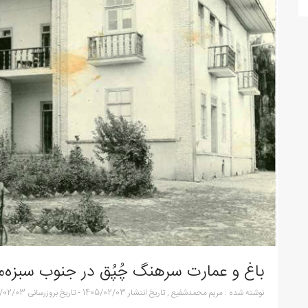
باغ و عمارت سرهنگ چُپُق در جنوب سبزه‌می
نوشته شده :
مریم محمدشفیع
,
تاریخ انتشار
1405/02/03
-
تاریخ بروزرسانی
/02/03