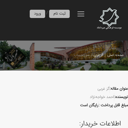
/
ثبت نام
ورود
صفحه اصلی
گز غربی
صورتحساب
عنوان مقاله:
گز غربی
نویسنده:
احمد خواجه‌نژاد
مبلغ قابل پرداخت :
رایگان است
اطلاعات خریدار: