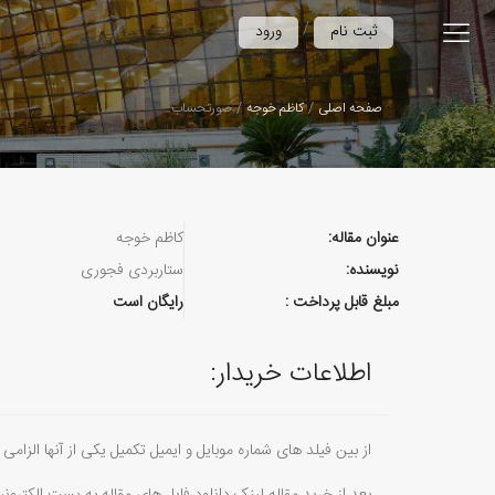
/
ثبت نام
ورود
صفحه اصلی
کاظم‌ خوجه
صورتحساب
عنوان مقاله:
کاظم‌ خوجه
نویسنده:
ستاربردی فجوری
مبلغ قابل پرداخت :
رایگان است
اطلاعات خریدار:
از بین فیلد های شماره موبایل و ایمیل تکمیل یکی از آنها الزامی