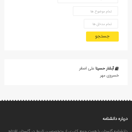
جستجو
آبشار حسینا
علی‏ اصغر
خسروی مهر
درباره دانشنامه
دانشنامه گلستان با همت جمع کثیری از متخصصین تاریخ در گلستان افتتاح