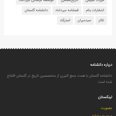
میراث طبیعی
تاریخ‌شفاهی
موسسه فرهنگی میرداماد
انتشارات بنام
فصلنامه میرداماد
دانشنامه گلستان
تئاتر
سیدمیران
استرآباد
درباره دانشنامه
دانشنامه گلستان با همت جمع کثیری از متخصصین تاریخ در گلستان افتتاح
شده است
لینکستان
عضویت