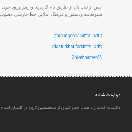
پس از ثبت نام از طریق نام کاربری و رمز ورود خود، 
شیوه‌نامه ودستور و فرهنگ املایی خط فارسی مصوب 
( farhangemlaei1394.pdf)
)
dasturkhat farsi1394.pdf
(
Shivehnameh99
درباره دانشنامه
دانشنامه گلستان با همت جمع کثیری از متخصصین تاریخ در گلستان افتتا