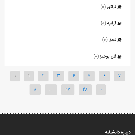
قراکهر
(0)
قراتپه
(0)
قجق
(0)
قان یوخمز
(0)
‹
1
2
3
4
5
6
7
8
...
27
28
›
درباره دانشنامه