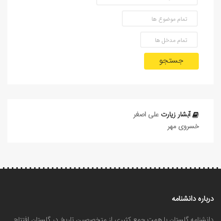
جستجو
آبشار زيارت
علی‏ اصغر
خسروی مهر
درباره دانشنامه
دانشنامه گلستان با همت جمع کثیری از متخصصین تاریخ در گلستان افتتاح