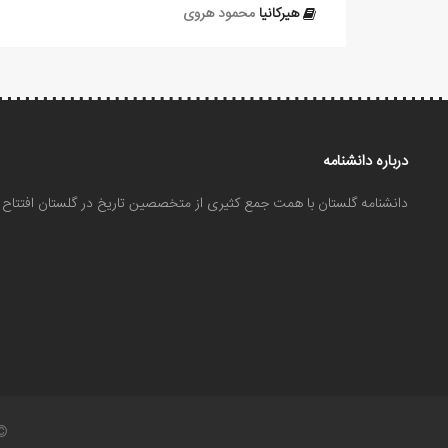
هيركانيا
محمود هروی
درباره دانشنامه
دانشنامه گلستان با همت جمع کثیری از متخصصین تاریخ در گلستان افتتا
©