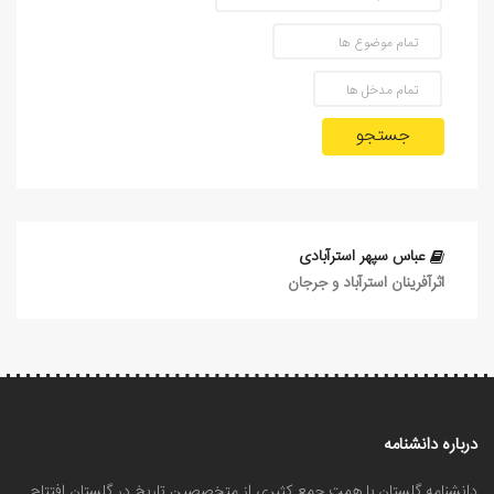
جستجو
عباس سپهر استرآبادی
اثرآفرينان استرآباد و جرجان
درباره دانشنامه
دانشنامه گلستان با همت جمع کثیری از متخصصین تاریخ در گلستان افتتاح