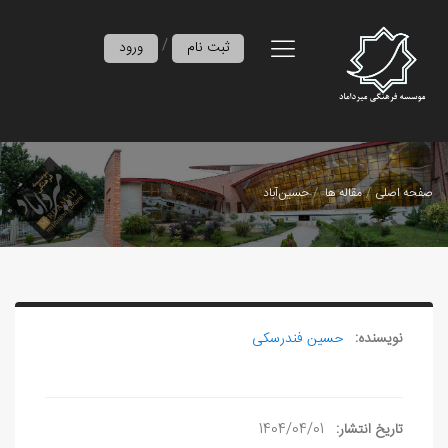
/
ثبت نام
ورود
صفحه اصلی
مقاله ها
حسین‌آباد
نویسنده:
حسین فندرسکی
تاریخ انتشار:
1404/04/01