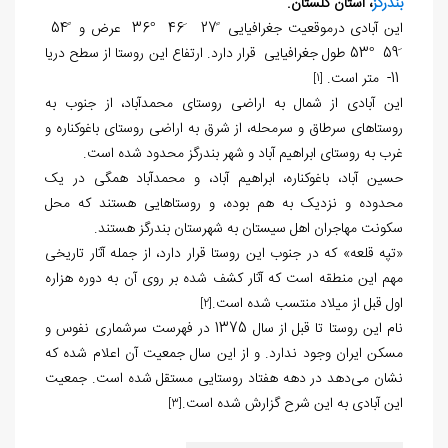
بندرگز
، استان گلستان.
این آبادی درموقعیت جغرافیایی
ً27 َ46
°
36
عرض و ً54
َ59
°
53 طول جغرافیایی
قرار دارد. ارتفاع این روستا از سطح دریا
11- متر است.
[1]
این آبادی از شمال به اراضی روستای محمدآباد، از جنوب به
روستاهای سرطاق و سرمحله، از شرق به اراضی روستای باغوکناره و
غرب به روستای ابراهیم آباد و شهر بندرگز محدود شده است.
حسین آباد، باغوکناره، ابراهیم آباد، و محمدآباد همگی در یک
محدوده و نزدیک به هم بوده، و روستاهایی هستند که محل
سکونت مهاجران اهل سیستان به شهرستان بندرگز هستند.
«تپه قلعه» که در جنوب این روستا قرار دارد، از جمله آثار تاریخی
مهم این منطقه است که آثار کشف شده بر روی آن به دوره هزاره
اول قبل از میلاد منتسب شده است.
[2]
نام این روستا تا قبل از سال 1375 در فهرست سرشماری نفوس و
مسکن ایران وجود ندارد. و از این سال جمعیت آن اعلام شده که
نشان می‌‏دهد در دهه هفتاد روستایی مستقل شده است. جمعیت
این آبادی به این شرح گزارش شده است.
[3]