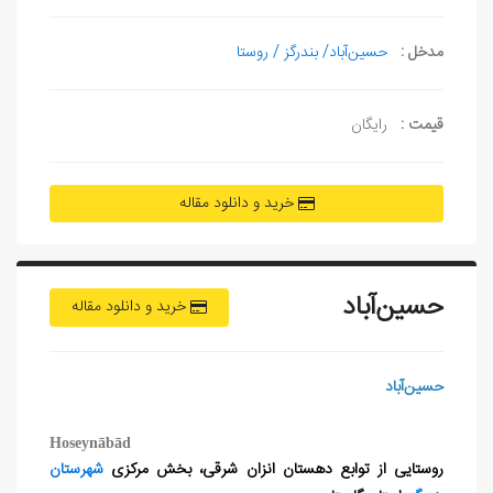
مدخل :
حسین‌آباد/ بندرگز / روستا
قیمت :
رایگان
خرید و دانلود مقاله
حسین‌آباد
خرید و دانلود مقاله
حسین‏‌آباد
Hoseynābād
روستایی از توابع دهستان انزان شرقی، بخش مرکزی
شهرستان