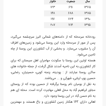
سال
جمعیت
خانوار
123
691
1375
148
688
1385
197
724
1390
207
714
1395
رودخانه سرمحله که از دامنه‌‏های شمالی البرز سرچشمه می‏‌گیرد،
پس از عبور از سرمحله وارد این روستا می‏‌شود و زمین‏‌های اطراف
آن را مشروب می‌سازد. و بخشی از آب کشاورزی این روستا از چاه
تامین می‌‏شود.
هسته اولین این روستا با سکونت مهاجران اهل سیستان که برای
کار کشاورزی به این ناحیه آمدند شکل گرفت، از جمله خانواده های
ساکن روستا عبارتند از : پودینه، پنجه کوبی، حسینیان، رضایی،
حسین پور، اربابی، شهرکی و ... می‌باشند.
به نقل از بومیان نام روستا برگرفته از حسین بوده که از روستای
مجاور ابراهیم آباد به محل فعلی مهاجرت کرده است. محله ای هم
به نام حسن آباد در این روستا وجود دارد.
اهالی دارای 162 هکتار زمین کشاورزی و باغ هستند و مهمترین