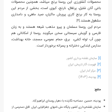
محصولات کشاورزی این روستا برنج می‏باشد، همچنین محصولات
باغی آنان شلیل، پرتغال، نارنج، کیوی است، بخشی از مردم این
روستا به کار برنج کاری پرورش ماکیان، صید ماهی، و دامداری
مشغول هستند.
[4]
مردم این روستا مسلمان و پیرو مذهب شیعه هستند و به زبان
فارسی و گویش سیستانی سخن می‏گویند روستا از امکاناتی هم
چون آب لوله کشی، برق، حمام عمومی، مسجد، خانه بهداشت،
مدارس ابتدایی دخترانه و پسرانه برخوردار است.
[1]
. سازمان نقشه برداری کشور.
[2]
. فهرست آثار تاریخی ایران
[3]
. مرکز آمار ایران.
[4]
. پودینه، (1403)
منابع:
پودینه، حسین. مصاحبه نگارنده با دهیار روستای ابراهیم آباد.
سازمان نقشه‌برداری کشور، پایگاه ملی نام‏های جغرافیایی ایران. قابل دسترسی از: