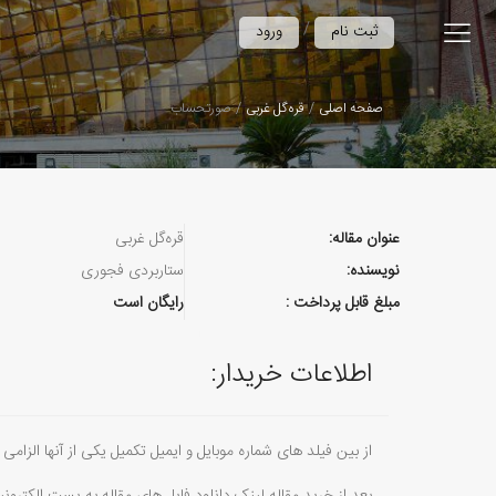
/
ثبت نام
ورود
صفحه اصلی
قره‌گل غربی
صورتحساب
عنوان مقاله:
قره‌گل غربی
نویسنده:
ستاربردی فجوری
مبلغ قابل پرداخت :
رایگان است
اطلاعات خریدار:
از بین فیلد های شماره موبایل و ایمیل تکمیل یکی از آنها الزامی