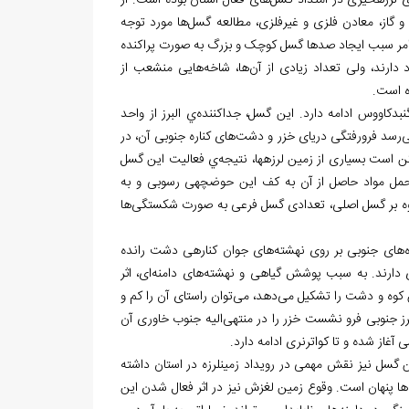
ی لرزه‏خیزی در امتداد گسل‌های فعال استان بوده است. از
گاز، معادن فلزی و غیرفلزی، مطالعه گسل‌ها مورد توجه
ن امر سبب ایجاد صدها گسل کوچک و بزرگ به صورت پراکنده
ارند، ولی تعداد زیادی از آن‌ها، شاخه‌هایی منشعب از
ل 550 کیلومتر از لاهیجان تا جنوب گنبدکاووس ادامه دارد. این گسل، جداکننده‌ي البرز از واحد
رسد فرورفتگی دریای خزر و دشت‌های کناره جنوبی آن، در
اثر همین حرکت به وجود آمده باشد. در حال حاضر، گسل البرز به شدت فعال است و ممکن است بسیاری از زمین لرزه‎ها، نتیجه‌ي فعالیت این گسل
باشد. فرونشستن کف دریای خزر در امتداد گسل‌های حاشیه‌ای، فرسایش ارتفاعات و حمل مواد حاصل از آن به کف این حوضچه‎ی رسوبی و به
اوه بر گسل اصلی، تعدادی گسل فرعی به صورت شکستگی‌ها
وه‌های جنوبی بر روی نهشته‌های جوان کناره‏ی دشت رانده
دارند. به سبب پوشش گیاهی و نهشته‌های دامنه‌ای، اثر
ن کوه و دشت را تشکیل می‌دهد، می‌توان راستای آن را کم و
 مرز جنوبی فرو نشست خزر را در منتهی‌الیه جنوب خاوری آن
گسل‌ نیز نقش مهمی در رویداد زمین‏لرزه در استان داشته
 پنهان است. وقوع زمین لغزش نیز در اثر فعال شدن این