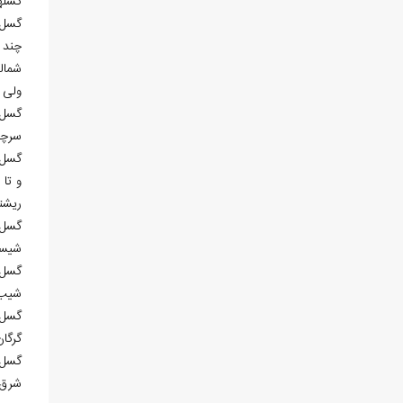
گسل‎ها ایجاد می‏شود. گسیختگی‌های گسترده زمین و به همراه آن، رانش و ریزش قطعات سنگی در دامنه‌های ناپایدار، ‌می‌تواند خساراتی به بار آورد.
شمال
ولی 
سرچش
ریشتر، چن
شیست
شیب آن بین 5/5 تا 
گسل 
گرگان
شرق 