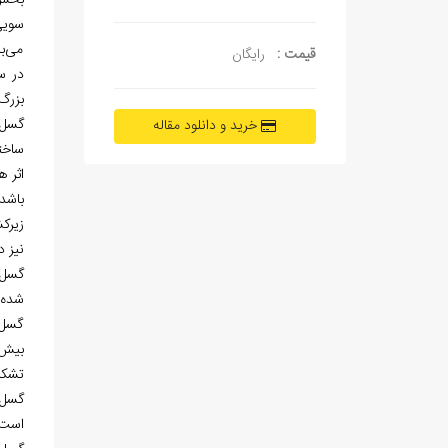
بخش 
سویی
می‌ب
قیمت :
رایگان
در س
بزرگ‌ت
خرید و دانلود مقاله
ساخت
زیرک
نیز د
گسل 
شده‌
گسل گ
بیش د
تشکیل می‎دهد. فرونشینی مزبور، از اوایل میوسن و در راس
گسل 
است.