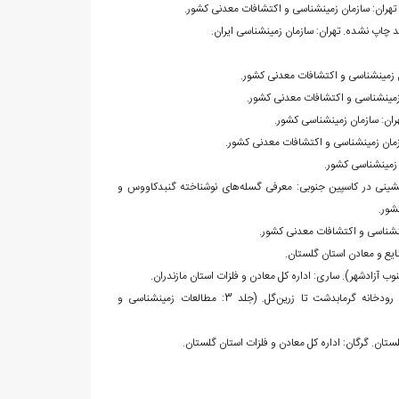
خانی، حسين، و عبدالهى، عطا. (1386). گذار از برپايى در کپه‎داغ به فرونشينى در کاسپين جنوبى: معرفى گسله‌هاى نوشناخته گنبدکاووس و
شور.
• مهندسین مشاور موج آب طبرستان. [بی‏تا]. مطالعه مرحله اول طرح تغذیه مصنوعی محدوده‌ی رودخانه گرمابدشت تا زرین‌گل. (جلد 3: مطالعات زمین‏شناسی و