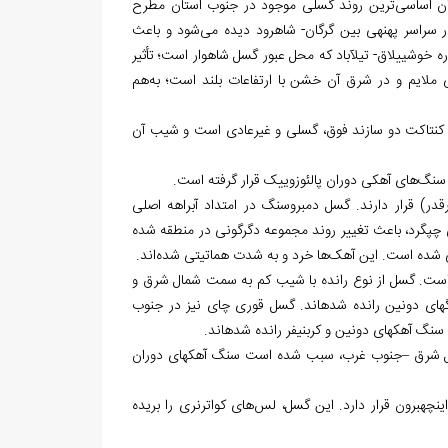
سمت شمال شرق، به عنوان اساسی‌ترین روند گسلی موجود در جنوب استان مطرح
نیسم فشاری، به صورت خمیده با درازای بیش از 100 کیلومتر در سراسر پهنه‏ی بین گرگان- شاهرود دیده می‌شود و باعث
 خوش‏ییلاق- تیل‏آباد که محل عبور گسل شاهوار است؛ تأثیر
 ملایم و در شرق آن خشن با ارتفاعات بلند است؛ به‌هم
 و کنتاکت دو سازند فوق، گسلی و غیرعادی است و شیب آن
 سنگ‌های آهکی دوران پالئوزوییک قرار گرفته است.
در) قرار دارند. گسل دمبروسنگ در امتداد آبراهه اصلی
رار دارد. شیب آن زیاد و به سمت شمال است و به نظر می‌رسد که با جابه‎جایی چپ‏گرد، باعث تغییر روند مجموعه دگرگونی در منطقه شده
ه است. گسل از نوع رانده با شیب کم به سمت شمال شرق و
جابه‌جایی زیاد است. در اثر این گسل، سنگ‌های ژوراسیک پایانی و کرتاسه بر روی سنگ‎های دونین رانده شده‎اند. گسل قوری چای نیز در جنوب
گسل فارسیان: در شمال روستای وطن از توابع آزادشهر رخ داده و با امتداد عمومی شمال شرق –جنوب غرب، سبب شده است سنگ آهک‎های دوران
گسل جدید گنبدکاووس: این گسل در محدوده‏ی شمال شهر گنبدکاووس تا جنوب خاور اينچه‏برون قرار دارد. اين گسل، لس‌‎هاى کواترنری را بريده