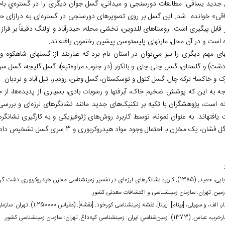
جدید یساقی: مطالعات دورسنجى و ميدانى، گسل جوان ديگرى را در گستره‌ي باخت
 است و در آن محل، مارن‏هاى پليستوسن پيشين رخنمون يافته‌اند.
گسل‏های مهم دیگری را نیز مي
دشت) و گلستان، گسل چلی چای و بالکور (در جنوب مراوه‌تپه)، گسل گلیجه، گسل سرخا
ک و خاکسا- ترکه چال، گسل کتول و توسکستان، گسل وطن، رودبار، تیل آباد و نردبان.
جه به این که پوشش ضخیم خاک، آبرفت‏ها و رسوبات بادی، بسیاری از پدیده‌ها، از جم
ه است، پژوهشگران با تکیه بر تکنیک‌های جدید مانند نشانگرهای لرزه‌ای و بررسی
دست یافته‎اند. به عنوان نمونه، توسط کاربرد روش‌های ژئوفیزیکی و به کارگیری نش
 فشان، یک مخزن با احتمال وجود مواد هیدروکربوری و 3 سری گسل تشخیص داده شد.
• آقابابایی، حمید. (1385). کاربرد نشانگرهای لرزه‌ای در تفسیر زمین‏شناسی مخزن هیدروکر
زمین. تهران: سازمان زمین‏شناسی و اکتشافات معدنی کشور.
 الف، و سهیلی، [بی‏نام]. [بی‏تا]. نقشه زمین‏شناسی کورخود. [نقشه]. (مقیاس 1:250000). تهران: سازمان زمین‏شناسی کشور.
). زمين‌شناسي ايران: زمین‏شناسی کپه‌داغ. تهران: سازمان زمین‏شناسی كشور.