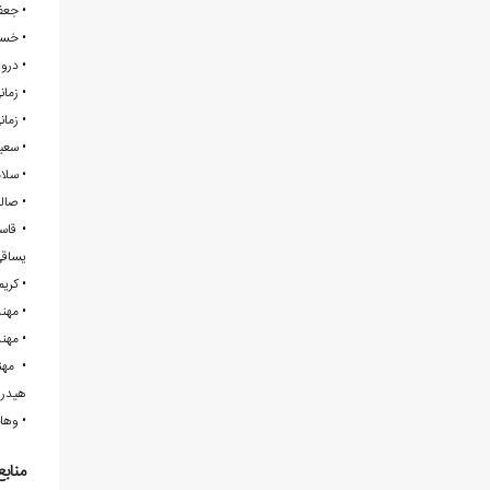
• جعفریان
• خسروجردی، علی‏اصغر. (1382). 
• درویش‌زاده، علی. 
• زمانی پ
• زمانی پد
• سعیدی، الف و عندل
• سلامتی،
• صالحی‌راد، الف، و ژن
يساقى
• کریمی، علی. (1379). پی‏جویی و اکتشاف لوما
• مهندسین مشاور تهرا
• مهندسین مشاور تهران پاد
هیدرو
• وهاب‌زاده‌کبریا، قربان. (1377)
منابع