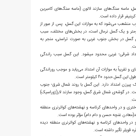
ل، ماسه سنگ‌های سازند لالون (ماسه سنگ‌های کامبرین
کربنیفر قرار داده است.
ب منشعب می‌شود که به موازات این گسل، پس از عبور از
ه، تا رودخانه میانکوه ادامه می‌یابد. این گسل دارای طولی بيش از 45 کیلومتر و یک گسل نرمال است، در بخش‌های مختلف، سبب
ین گسل در بخش جنوب غربی به صورت تراستی، منجر به
ت.
نه میانکوه با امتداد شرقی- غربی محدود می‏شود. این گسل سبب راندگی
 و تقریباً به موازات آن امتداد می‌یابد و موجب روراندگی
حدود 20 کیلومتر است.
 جنوب روستای خاک پیرزن امتداد دارد. این گسل با روند شمال شرق- جنوب
ت. در گوشه‌ی شمال شرق گسل، وجود سازند لار(ژوراسیک)
ست.
اختری و در واحدهای کرتاسه و نهشته‌های کواترنری منطقه
بند(معادن غنچه حسن و دام دام) مؤثر بوده است.
ق و در واحدهای کرتاسه و نهشته‌های کواترنری منطقه دیده
ره قویلر تأثیر داشته است.