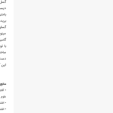
گسل 
بريده
مینو
گامبر
با تو
ساخت
این گل
منابع:
علوم 
• افشار،
• افشارحرب، عباس. (1373