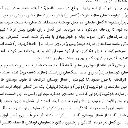
آهک‌های دونین شده است.
چلچلی: نام آن از کوه چلچلی واقع در جنوب فاضل‌آباد گرفته شده است. این گس
ن) و دولومیت‌های سازند باروت (کامبرین) را در مجاورت سازندهای دوره‏ی دونین و 
پیرگرده‏کوه: از گسل چلچلی در محل رودخانه محمدآباد، شاخه‌ای به سمت جنوب غر
پیرگرده کو
ی سازندهای لالون، درود، روته و خوش‌ییلاق با یکدیگر شده است. گسترش ا
ندگی ماسه سنگ‌های سازند درود(پرمین) بر روی سازند قزل قلعه(کربنیف ر) شده اس
گسل سیاه‏مرز‏کوه: با طول 50 کیلومتر، از کوه سرخان آغاز و به رودخا
ه‌های قدیمی پالئوزوییک بر روی رسوبات جوان‌تر شده است.
راستی قلعه‏قافه: از حوالی روستای قلعه قافه به سمت شمال تا محل رودخانه چهل‏چای
ای کربنیفر(مبارک) بر روی ماسه سنگ‌های ژوراسیک (سازند کشف رود) شده است. طول این گسل 
گسل افراتخته: با طول حدود 18 کیلومتر، از شمال روستای افراتخته تا
بین سازندهای خوش‌ییلاق(دونین) و مبارک(کربنیفر)، یک مرز گسلی ایجاد کرده اس
نار سازند خوش‏ییلاق(دونین)، نشان دهنده‌ی عملکرد مهم این گسل در این قسمت ا
تراستی آق‏بند: از جنوب روستای آق بند عبور کرده، امتداد آن شمال خاوری- جنوب ب
می‏شود. این گسل، در بالا افتادگی و رخنمون پیداکردن کانسارهای لوماشل جنوب آق‏
شمال آق‏بند: از شمال روستای آق‏بند عبور کرده، امتداد آن تقریباً موازی گسل فو
د. این گسل نیز در بالا افتادگی و رخنمون یافتن کانسارهای لوماشل، از جمله کانسار ق