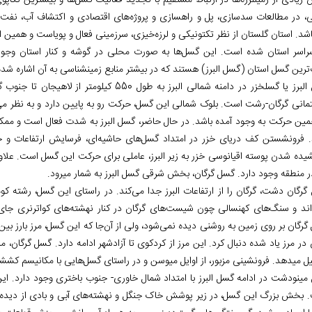
زیادی از زمین‏لرزه‌ها در ارتباط مستقیم با تجدید فعالیت گسل‌ها و بیشترین تکاپو
، در مطالعات سدسازی، پل و راهسازی و پروژه‌های اقتصادی و اکتشاف آب، نفت و 
اشد. استان گلستان از نظر تکتونیکی و لرزه‌خیزی، سرزمینی فعال و پویاست و همی
راسر استان شده است. این گسل‌ها به صورت محلی در گوشه و کنار استان وجود د
رین گسل استان (گسل البرز) هستند که در بیشتر منابع زمین‎شناسی به آن اشاره شده است.
گسل البرز یا گسل‏خزر در دامنه شمالی البرز به طو
مانی گرگان-رشت است. بلوک شمالی این گسل، حرکت رو به پایین دارد و به نظر می‌
شیده شدن پوسته اقیانوسی خزر به زیر البرز، عاملی برای حرکت این گسل است. عل
ر منطقه وجود دارد. گسل گرگان، بخش شرقی گسل البرز به شمار می‏رود.
گرگان دشت، گرگان را از ارتفاعات البرز جدا می‌کند. در راستای این گسل، رشته ک
اند و سنگ‌های کهنسالی چون شیست‌های گرگان در کنار نهشته‌های کواترنری جای 
رگان بر روی زمین به روشنی دیده نمی‌شود، ولی از آن‌جا که این گسل، مرز بارز بی
ر مرز یاد شده دنبال کرد. این مرز از کردکوی تا آزادشهر ادامه دارد. گسل گرگان،
تای گسل‌هایی با مکانیسم کششی آغاز شده و تا کواترنری ادامه دارد.
مینودشت در ادامه گسل البرز با امتداد شمال خاوری- جنوب باختری وجود دارد. این 
 بخش بزرگ این گسل، در زیر پوشش خاک جنگل و نهشته‌های آبی و بادی از دیده‌ها