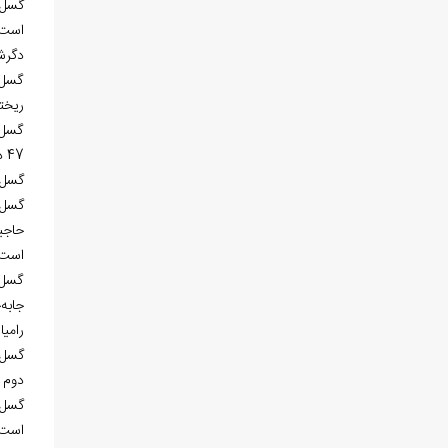
دگرشک
گسل 
ریخت
گسل 
47 درجه است.
گسل 
گسل 
است. گسل چشمه کل با
گسل 
رامیان در 
دوم د
است و احتمال مى‎رو