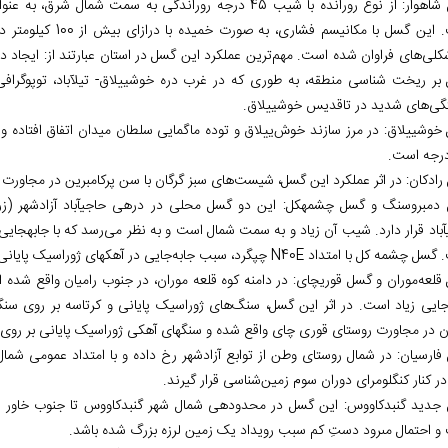
گسل شاهوار: از نوع رورانده با شیب 45 درجه روراندگی به 
است. این گسل با مکا
لی‌های فراوان شده است. مهم‌ترین عملکرد این گسل در استان عبارتند از: ایجاد دره
بر ریخت شناسی منطقه، به طوری که در غرب دره خوش‏ییلاق- تیل‏آباد، توپوگرافی
گی‌های شدید در تاقدیس خوش‏ییلاق.
خوش‏ییلاق: در مرز سازند خوش‌ییلاق و توده ماگمایی سلطان میدان اتفاق افتاده
رادکان: در اثر عملکرد این گسل، شیست‌های سبز گرگان با سن پرکامبرین در مجاورت
دمبروسنگ و گسل چشمه‏کل: این دو گسل محلی در دره‏ی حاجی‏آباد آزادشهر (زرق‏
حاجی‏آباد ق
 امتداد N40E چپ‏گرد، سبب جابه‌جایی در آهک‏های ژوراسیک پایانی شده است. این آهک‌ها خرد و به شدت هماتیتی شده‌اند.
قلعه‌موران و گسل قوری‏چای: در دامنه کوه قلعه موران، در جنوب رامیان واقع شد
مجاورت روستای قوری چای واقع شده و سنگ‎های آهکی ژوراسیک پایانی بر روی سنگ آهک‎های دونین و کربنیفر رانده شده‎اند.
ر کنار کنگلومرای دوران سوم زمین‌شناسی قرار گیرند.
د دستِ کم سبب رويداد يک زمين لرزه بزرگ شده باشد.