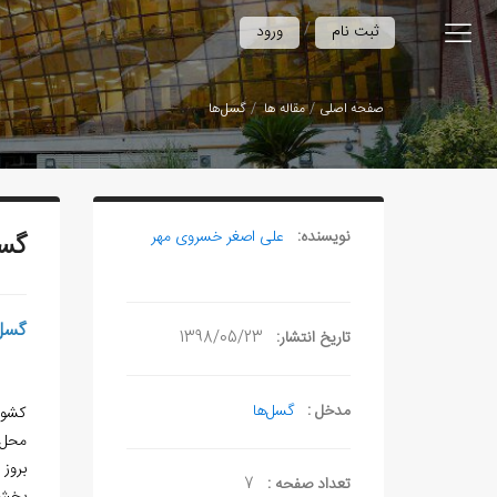
/
ثبت نام
ورود
صفحه اصلی
مقاله ها
گسل‌ها
نویسنده:
علی‏ اصغر خسروی مهر
گسل
گسل‌
تاریخ انتشار:
1398/05/23
مدخل :
گسل‌ها
کشور 
بروز 
تعداد صفحه :
7