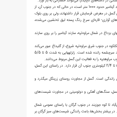
گسل مراوه‏تپه: بر روی این گسل، پوشش لس وجود دارد. در شمال گسل، ضخامت سازند آیتامیر حدود 1000 متر است، در حالی که در جنوب آن، از
چند ده متر تجاوز نمی‎کند. بنابراین، از کامپانین تا ماستریشتین، همه بلوک‌های جنوب این گسل در معرض فرسایش قرار داشته‎اند، ولی بر روی بلوک
های آواری- قاره‌ای سرخ رنگ پسته لیق ته‌نشین می‌شده،
سل رورانده شمال مراوه‏تپه که این روراندگی بیش از 170 کیلومتر طول دارد و در کوه‎های بزداغ در شمال مراوه‌تپه، سازند آیتامیر را بر روی سازند
گسل تَکَل‏کوه، گلی‌داغ، پیشکمر: این گسل به صورت رورانده با طول حدود 170 کیلومتر از تکل‎کوه در جنوب شرق مراوه‌تپه شروع، از گلی‏داغ عبور می‌کند
و تا پیشکمر در شمال کلاله امتداد دارد و در اثر عملکرد آن، سازند مزدوران بر روی سازند سرچشمه رانده شده است. زلزله‎هایی به شدت 5 تا 5/5
گسل زیارت: با طولی نزدیک به 100 کیلومتر، به موازات گسل گرگان و در فاصله حدود 5/2 تا 2/4 کیلومتری جنوب آن قرار دارد. در راستای این گسل،
گسل زرین‏گل: با روند شمال شرقی- جنوب غربی، درازای حدود 50 کیلومتر و مکانیسم آن راندگی است. گسل از مجاورت روستای زرین‏گل می‎گذرد و
ین گسل، سنگ‌های آهکی و دولومیتی در مجاورت شیست‌های
ر، از کوه هارون در جنوب علی‌آباد تا کوه جوزبند در جنوب گرگان با راستای عمومی شمال
 بیشتر بخش‌ها، باعث راندگی شیست‌های سبز گرگان بر