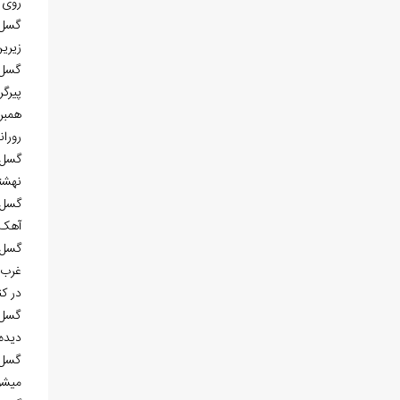
روی 
گسل 
زیری
گسل 
همبر
رورا
نهشت
گسل ت
آهک‌ه
غرب 
در ک
گسل 
دیده 
گسل 
می‏شو