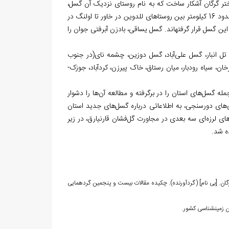
ر گرگان آشکار ساخت که به نام روستاى نزديک آن گسل،
«يساقى» خوانده شد. اين گسل بر روى تصويرهاى دورسنجى در گستره‌اى به درازاى حدود 16 کيلومتر بين روستاهاى للدوين در خاور تا اولنگ در
باختر قابل پيگيرى است. روستاهاى للدوين، تخشى محله، حيدرآباد و اولنگ دقیقاً بر فراز اين گسل قرار گرفته‎اند. گسل يساقى، بادزن آبرفتى جوان را
‌توان در استان نام برد که عبارتند از: گسل‎های شاهکوه و تل انبار، گسل علی‌آباد، گسل دوزین، چشمه نای(در جنوب
ن، سیاه رودبار، میان رستاق، خاک پیرزن، کردآباد، جوزک-
له گسل‌های استان را در برگرفته و مطالعه آن‌ها را دشوار
‌های دورسنجی، به اطلاعاتی درباره گسل‌های جدید استان
انگرهای لرزه‌ای سه بعدی در مجاورت گل‌فشان قارنیارق، در زیر
بوری دشت گرگان. [بی نام] (گردآورنده). چکیده مقالات بیست و پنجمین گردهمایی