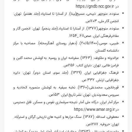
در:
https://gndb.ncc.gov.ir
ستوده، منوچهر. ذبیحی، مسیح(بی‏تا). از آستارا تا استارباد.(جلد هفتم). تهران:
انجمن آثار ملی، 703ص.
ستوده، منوچهر.(1377). از آستارا تا استارباد.(جلد پنجم). تهران: انجمن آثار و
مفاخرفرهنگی ایران. صص611 _1254.
طبیبی، موسی.(20/5/1400). (دهیار روستای آهنگرمحله). مصاحبه با مرکز
دانشنامه گلستان.
عزالدوله و ملکونف. (1363). سفرنامه ایران و روسیه. به کوشش محمد گلبن و
فرامرز طالبی. تهران: دنیای کتاب. 256ص.
فرهنگ جغرافیایی ایران. (1329). (جلد سوم، استان دوم). تهران: دایره
جغرافیایی ارتش. 332 ص.
قورخانچی، محمدعلی.(1360). نخبه سیفیه. به کوشش منصوره اتحادیه و
سیروس سعدوندیان. تهران: نشر تاریخ ایران. 153ص.
مرکز آمار ایران. درگاه ملی آمار. نتیجه سرشماری نفوس و مسکن. قابل دسترسی
در:
https://www.amar.org.ir
معطوفی، اسدالله. (1387). سنگ مزارها و کتیبه های تاریخی گرگان و استرآباد.
تهران: حروفیه. 1287ص.
مقصودلو، حسینقلی. (1363). مخابرات استرآباد. (جلد اول ودوم). به کوشش