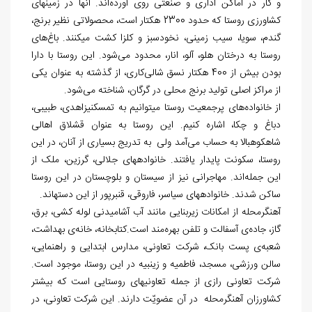
و کار در اماکن اداری و صنعتی روی آورده‌اند. آنها در زمین‏های
کشاورزی روستا که حدود 2300 هکتار است، محصولاتی نظیر برنج،
گندم، سویا، سیب زمینی، نخودسبز و کلزا کشت می‏کنند. باغ‌های
روستا به درختان هلو، آلو، انار، محدود می‌شود. این روستا با دارا
بودن بیش از 400 هکتار نسق شالی‌کاری، از گذشته به عنوان یکی
از مراکز اصلی تولید برنج محلی در گرگان، شناخته می‌شود.
از خانواد‌ه‌های پرجمعیت روستا می‏توانیم به تمسکنی‏زاهدی، طبیبی،
دباغ و چکا، اشاره کنیم. این روستا به عنوان قشلاق اهالی
شاهکوه‏بالا به حساب می‌آمد ولی به تدریج بسیاری از آنان، در این
روستا، سکونت پایدار یافتند. خانواده‏های جلالی، گرزین، ملک از
این جمله‌اند. مهاجرانی نیز از سیستان و بلوچستان در این روستا
ساکن شدند. خانواده‏های سیاسر، فاروقی، قنبرپور از این دسته‏اند.
آهنگرمحله از امکانات زیربنایی مانند آب آشامیدنی لوله کشی، برق،
گاز، جاده‌ی آسفالت و تلفن بهره‌مند است.کتابخانه، خانه‌ی بهداشت،
شعبه‌ی پست بانک، شرکت تعاونی، مدارس ابتدایی و راهنمایی،
سالن ورزشی، مسجد، فاطمیه و زینبیه در این روستا، موجود است.
شرکت تعاونی رازی از جمله تعاونی‏های روستایی است که بیشتر
کشاورزان آهنگرمحله در آن عضویّت دارند. این شرکت تعاونی، در