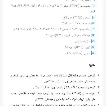
[9]
. رابینو، (1365)، ص193.
[10]
. مقصودلو، (1363)، صص 73، 74، 117، 172، 199، 251، 634، 669، 781،
886.
[11]
. ذبیحی، (1356)، ص33.
[12]
. ستوده، (1377)، ص304.
[13]
. مقصودلو، (1363)، صص 25، 60، 523، 562، 650، 686، 789، 859.
[14]
. فرهنگ جغرافیایی ایران، (1329)، ص 32.
[15]
. مرکز آمار ایران.
[16]
. نوری، (1394)، ص520.
[17]
.طبیبی، (20/5/1400).
منابع:
ذبیحی، مسیح. (1356). استرآباد نامه (چاپ دوم). با همکاری ایرج افشار و
محمد تقی دانش پژوه. تهران: امیرکبیر.320ص.
ذبیحی، مسیح. (1363).گرگان نامه. تهران: انتشارات بابک.
رابینو، هـ ل. (1365). مازندران و استرآباد.(چاپ سوم). ترجمه: غلامعلی وحید
مازندرانی. تهران: شرکت انتشارا علمی و فرهنگی. 371ص.
سازمان نقشه برداری کشور. پایگاه ملی نام‏های جغرافیایی ایران. قابل دسترسی