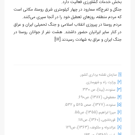
بخش خدمات کشاورزی فعالیت دارد.
جنگل و تفرج‌گاه سمارود در چهار کیلومتری شرق روستا، مکانی است
که مردم منطقه، روزهای تعطیل خود را در آنجا سپری می‌کنند.
مردم روستا در پیروزی انقلاب اسلامی و جنگ تحمیلی ایران و عراق
در کنار سایر ایرانیان حضور داشتند. هشت نفر از جوانان روستا در
جنگ ایران و عراق به شهادت رسیدند.
[17]
[1]
. سازمان نقشه برداری کشور.
[2]
. وزارت راه و شهرسازی.
[3]
. ستوده، (بی‏تا)، ص 330.
[4]
. معطوفی، (1387)، ص690.
[5]
. ستوده، (1377)، صص 525 و 532.
[6]
. میرزا ابراهیم، (1355)، ص55.
[7]
. قورخانچی، (1360)، ص118.
[8]
. عزالدوله و ملکونف، (1363)، ص129