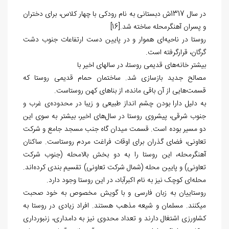
در سال 1317ش دبستانی به نام رودکی با چهار کلاس، برای دختران
و پسران آهنگرمحله ساخته شد.
[16]
روستا در ناحیه‌ا‌‏ی هموار و در پایین دست ارتفاعات جنوب دشت
گرگان، قرارگرفته‌ است.
بیشتر خانه‌های قدیمی روستا، در سال‏های اخیر با
مصالح جدید بازسازی شد. ساختمان حمام قدیمی روستا که
قسمت‌هایی از آن باقی مانده، از بناهای کهن روستاست.
به دلیل دارا بودن چشم انداز طبیعی و زیبا در محدوده‌ی غرب و
جنوب شرقی، پیشروی روستا در سال‌های اخیر، بیشتر به سوی این
دو مسیر بوده‌ است. قسمت میدان گاه جنب مسجد جامع و شرکت
تعاونی، فضای گذران برای اوقات فراغت مردم روستاست. ساکنان
آهنگرمحله، این روستا را به دو بخش بالامحله (جنوب شرکت
تعاونی) و پایین محله (شمال شرکت تعاونی) تقسیم بندی کرده‌اند.
محله‌ای کوچک نیز به نام اکبرآباد، در این روستا وجود دارد.
روستاییان به زبان فارسی و با گویش مخصوص به خود صحبت
می‏کنند. مسلمان و شیعه مذهب هستند. افراد زیادی در روستا به
کشاورزی اشتغال دارند و تعداد محدوی نیز به دامداری، زنبورداری