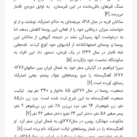
سنگ قبر‏های باقی‌مانده در این قبرستان، به اوایل دوره‌ی قاجار
می‌رسد.
[4]
ساکنان قریه در سال 1218، عریضه‌‏ای به حاکم استرآباد نوشتند و از او
خواستند میزان دریافتی خود را از اهالی این روستا کاهش بدهد اما
به درخواست‏ آنها رسیدگی نشد در نتیجه، گروهی از ساکنان این
روستا و روستای اصفهانکلاته، از آبادی‏های خود کوچ کردند. فتحعلی
شاه قاجار در سال 1232 در یک فرمان، دستور داد این افراد به
سکونت‏گاه نخست خود بازگردند.
[5]
میرزا ابراهیم در گزارش سفر خود به شمال ایران بین سال‏های1276-
1277، آهنگرمحله را جزو روستاهای بلوک پنجم، یعنی استرآباد
رستاق، آورده است.
[6]
جمعیت روستا در سال 1276ق، 85 خانوار و 340 نفر بود. ترکیب
جمعیت آهنگرمحله، به این شرح ثبت شده است: مرد زن دار85
نفر، زن شوهردار 94 نفر، مرد بی‌زن 28 نفر، زن بی‌شوهر 9 نفر،
پسر صغیر 58 نفر، دختر کبیر 24 نفرو دختر صغیر 42 نفر.
[7]
ملکونف، جهانگرد روس، در سال1277ق، به شمال ایران سفر کرد. او
آهنگرمحله را، در شمار روستاهای ایالت استرآباد نام برده ‌است.
[8]
رابینو، نماینده‌ی رسمی دولت بریتانیا در ایران، در سال1288ق، از