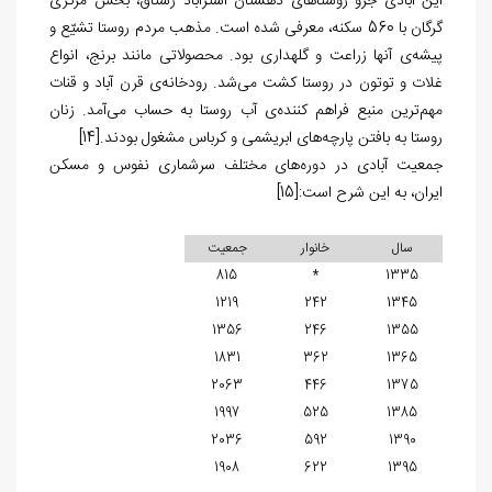
این آبادی جزو روستاهای دهستان استرآباد رستاق، بخش مرکزی
گرگان با 560 سکنه، معرفی شده ‌است. مذهب مردم روستا تشیّع و
پیشه‌ی آنها زراعت و گله‏داری بود. محصولاتی مانند برنج، انواع
غلات و توتون در روستا کشت می‌شد. رودخانه‌ی قرن آباد و قنات
مهم‌ترین منبع فراهم کننده‌ی آب روستا به حساب می‌آمد. زنان
روستا به بافتن پارچه‌های ابریشمی و کرباس مشغول بودند.
[14]
جمعیت آبادی در دوره‌های مختلف سرشماری نفوس و مسکن
ایران، به این شرح است:
[15]
سال
خانوار
جمعیت
815
*
1335
1219
242
1345
1356
246
1355
1831
362
1365
2063
446
1375
1997
525
1385
2036
592
1390
1908
622
1395