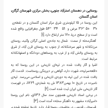
روستایی در دهستان استرآباد جنوبی، بخش مرکزی شهرستان گرگان،
استان گلستان.
این روستا در 15 کیلومتری شرق مرکز استان گلستان و در نقطه‌ی
30ً 50َ °36 عرض و 51ً 34َ °54 طول جغرافیایی واقع شده‌
است و از سطح دریا، 170 متر ارتفاع دارد.
[1]
‏ آهنگرمحله از سمت شمال به جاده‌ی اصلی گرگان وگنبد، روستای
مرزنکلاته و شهر سرخنکلاته، از جنوب به روستای قرن ‏آباد، از شرق
به روستای والش‏ آباد و از غرب به روستاهای دودانگه و اصفهانکلاته
مرتبط است.
اشیا و آثار یافت شده در تپه‌ای تاریخی در این روستا که به
«قلعه‌‏سرتپه»، شهرت دارد، گواهی بر دیرینگی روستاست. قدمت آثار
یافت شده در این تپه، به دوره
ی تاریخی و اسلامی می‌رسد. تپه‌ی
نامبرده‌ در تاریخ 10 بهمن1383 ش به شماره‌ی 11269، در فهرست
آثار تاریخی ملی ایران ثبت شده است.
[2]
در برخی اسناد تاریخی همچون سند سال 1136ق، نام این روستا
«امیرآباد» مشهور به «آهنگر محله» آمده است.
[3]
قبرستانی قدیمی در حاشیه‌ی روستا قرار دارد. تاریخ نوشته شده بر