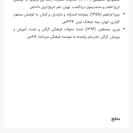
ایرج افشار و محمدرسول دریاگشت. تهران: نشر تاریخ ایران.1010ص.
میرزا ابراهیم. (1355). سفرنامه استرآباد و مازندران و گیلان. به کوشش مسعود
گلزاری. تهران: بنیاد فرهنگ ایران. 334ص.
نوری، مصطفی. (1394). اسناد تحولات فرهنگی گرگان و دشت، آموزش و
پرورش. گرگان: نشر بنام، وابسته به موسسه فرهنگی میرداماد.816ص.
منابع: