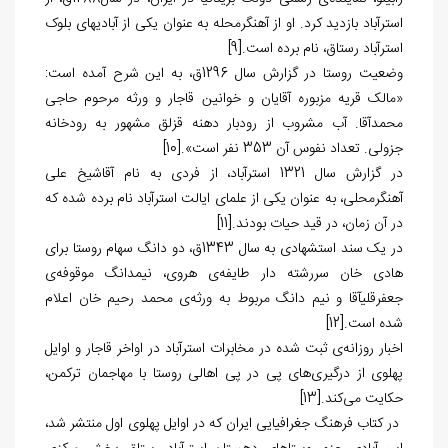
استرآباد بازدید کرد. او از آهنگرمحله به عنوان یکی از آبادی‏های بلوک
استرآباد رستاق، نام برده است.
[9]
وضعیت روستا در گزارش سال 1296ق، به این شرح آمده است:
«مالک قریه مزبوره آقایان و خوانین قاجار و ورثه مرحوم حاجی
محمدآقا. آب مشروب از رودبار دهنه قزلق مشهور به رودخانه
جزولی. تعداد نفوس آن 353 نفر است».
[10]
در گزارش سال 1321 استرآباد، از فردی به نام آقاشیخ علی
آهنگرمحلی، به عنوان یکی از علمای ایالت استرآباد نام برده شده که
در آن زمان، در قید حیات بودند.
[11]
در یک سند استشهادی به سال 1343ق، دو دانگ سهام روستا برای
هادی خان سررشته دار طایفه‌ی هروی، نیم‏دانگ موقوفه‌ی
جعفرقلی‏آقا و نیم دانگ مربوط به ورثه‌ی محمد رحیم خان اعلام
شده است.
[12]
اخبار روزانه‌ی ثبت شده در مخابرات استرآباد در اواخر قاجار و اوایل
پهلوی از درگیری‌های پی در پی اهالی روستا با مهاجمان ترکمن،
حکایت می‌کند.
[13]
در کتاب فرهنگ جغرافیایی ایران که در اوایل پهلوی اول منتشر شد،