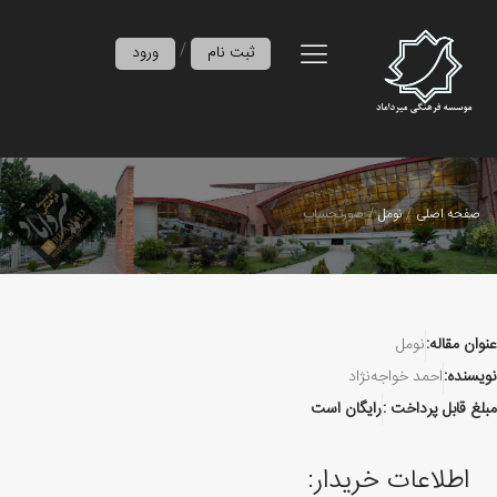
/
ثبت نام
ورود
صفحه اصلی
نومل
صورتحساب
عنوان مقاله:
نومل
نویسنده:
احمد خواجه‌نژاد
مبلغ قابل پرداخت :
رایگان است
اطلاعات خریدار: