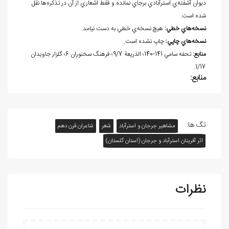
ديوان آشفته‌ي استرآبادي برجاي نمانده و فقط اشعاري از آن در تذكره
ها نقل
شده است.
نسخه
هاي خطي:
هيچ نسخه
ي خطي به دست نيامد.
نسخه
هاي چاپي:
چاپ نشده است.
منابع:
تحفه سامي 141-140؛ الذريعة 9/7؛ فرهنگ سخنوران 6؛ گلزار جاويدان
1/17.
منابع:
تگ ها:
مشاهیر جرجان و استرآباد
شعر
شاعران قرن دهم
اثر آفرينان استرآباد و جرجان (استان گلستان)
نظرات