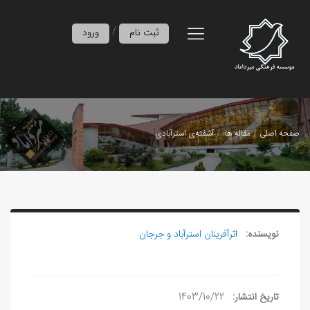
/
ثبت نام
ورود
صفحه اصلی
مقاله ها
آشفته‌ی استرآبادی
نویسنده:
اثرآفرينان استرآباد و جرجان
تاریخ انتشار:
1403/10/22