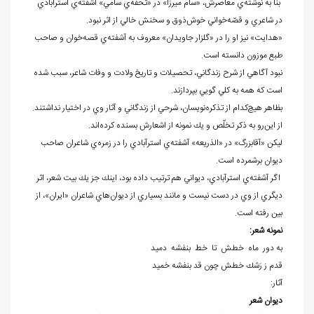
بنا به نوشته
ي معاصرش، «سام ميرزا» در «تحفه‌ي سامي» آشفته‌ي استرآبادي
در شاعري و قصّه
خواني خوش‌ذوق و سخنش خالي از اثر نبود.
«هدايت» نيز او را در «گلزار جاويدان» معروف به آشفته‌ي قصه
خوان و صاحب
طبع موزون دانسته است.
نبود آگاهي از شرح زندگاني، تحصيلات و تاريخ ولادت و وفات شاعر، سبب شده
است که همه به کلي گويي بپردازند.
بظاهر هيچ‌كدام از تذكره
نويسان، شرحي از زندگاني و آثار وي در اختيار نداشتند.
از اين
رو به ذكر تخلّص و يك نمونه از اشعارش بسنده كرده
اند.
ليكن «آقابزرگ» در «الذريعه» آشفته‌ي استرآبادي را در زمره
ي شاعران صاحب
ديوان برشمرده است.
اگر آشفته‌ي استرآبادي، ديواني هم ترتيب داده بود، اينك جز يك بيت شعر، اثر
ديگري از وي در دست نيست و مانند بسياري از ديوان
هاي شاعران «ايران»، از
بين رفته است.
نمونه شعر:
به دور ماه خطش تا خط بنفشه دميد
قدم ز رَشك خطش چون قد بنفشه خميد
آثار:
دیوان شعر