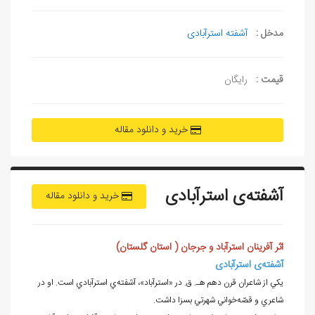
مدخل :
آشفته استرآبادی
قیمت :
رایگان
خرید و دانلود مقاله
آشفته‌ی استرآبادی
خرید و دانلود مقاله
اثر آفرينان استرآباد و جرجان ( استان گلستان)
آشفته‌ی استرآبادی
يكي از شاعران قرن دهم هـ. ق. در «استرآباد»، آشفته‌ي استرآبادي است. او در
شاعري و قصّه
خواني شهرتي بسزا داشت.