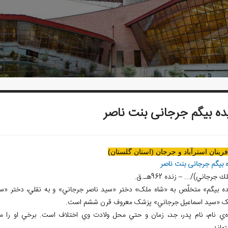
ه بيگم جرجانی بنت ناصر
آفرينان استرآباد و جرجان (استان گلستان)
 بيگم جرجانی بنت ناصر
لك جرجاني)/...
–
زنده 962هـ.ق.
ه بيگم» متخلّص به «شاه ملک» دختر «سيد ناصر جرجاني» و به نقلي، دختر «سي
ک «سيد اسماعيل جرجاني» پزشک معروف قرن ششم است.
ره‌ي نام، نام پدر، جد، زمان و حتي محل ولادت وي اختلاف است. برخي او را 