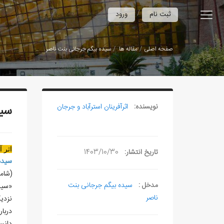
/
ثبت نام
ورود
صفحه اصلی
مقاله ها
سيده بيگم جرجانی بنت ناصر
نویسنده:
اثرآفرينان استرآباد و جرجان
سيد
اثر 
تاریخ انتشار:
1403/10/30
سيده
(شام
مدخل :
سیده بیگم جرجانی بنت
«سيد
ناصر
نزدي
دربا