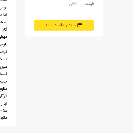
دانس
قیمت :
رایگان
برخي
اما «
به ه
خرید و دانلود مقاله
آثار:
ديوا
باوجو
نيام
نسخ
هيچ 
نسخ
چاپ 
منابع
350؛ فرهنگ سخنوران 282، 479؛ گلزار جاويدان 3/1433؛ مشاهير زنان ايراني 
منابع