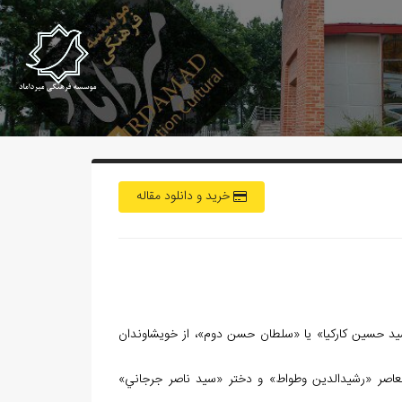
خرید و دانلود مقاله
د حسين کارکيا» يا «سلطان حسن دوم»، از خويشاوندان
معاصر «رشيدالدين وطواط» و دختر «سيد ناصر جرجاني»