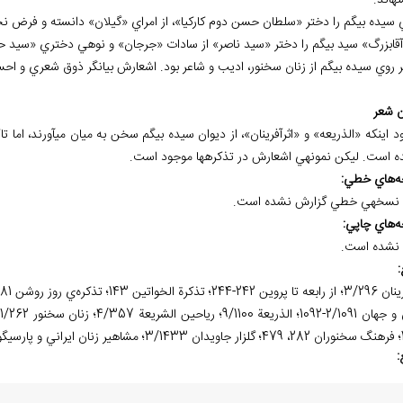
ته
اند.
 سيده بيگم را دختر «سلطان حسن دوم کارکيا»، از امراي «گيلان» دانسته و فرض ن
آقابزرگ» سيد بيگم را دختر «سيد ناصر» از سادات «جرجان» و نوه
ي دختري «سيد حس
ر روي سيده بيگم از زنان سخنور، اديب و شاعر بود. اشعارش بيانگر ذوق شعري و ا
ن شعر
د اينکه «الذريعه» و «اثرآفرينان»، از ديوان سيده بيگم سخن به ميان مي
آورند، اما 
ده است. ليکن نمونه
ي اشعارش در تذکره
ها موجود است.
ه
هاي خطي:
نسخه
ي خطي گزارش نشده است.
ه
هاي چاپي:
نشده است.
:
و پارسي
گوي
: