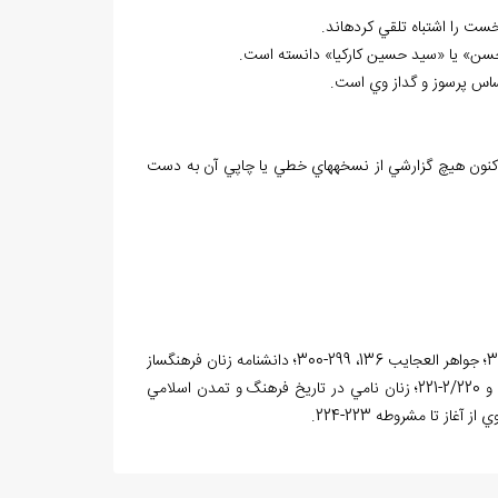
خست را اشتباه تلقي کرده
اند.
ن» يا «سيد حسين کارکيا» دانسته است.
حساس پرسوز و گداز وي است.
تاکنون هيچ گزارشي از نسخه
هاي خطي يا چاپي آن به دست
اثرآفرينان 3/296؛ از رابعه تا پروين 242-244؛ تذکرة الخواتين 143؛ تذکره‌ي روز روشن 381؛ جواهر العجايب 136، 299-300؛ دانشنامه زنان فرهنگساز
ايران و جهان 2/1091-1092؛ الذريعة 9/1100؛ رياحين الشريعة 4/357؛ زنان سخنور 1/262 و 2/220-221؛ زنان نامي در تاريخ فرهنگ و تمدن اسلامي
 از آغاز تا مشروطه 223-224.