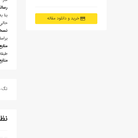
آثار:
رسال
خرید و دانلود مقاله
حالي
نسخ
براس
منابع
طبقات
منابع
تگ ه
نظ