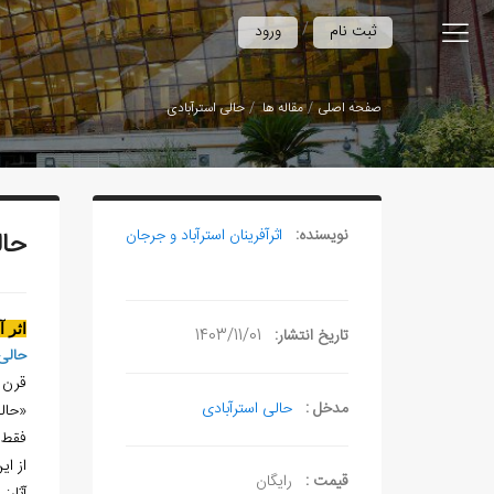
/
ثبت نام
ورود
صفحه اصلی
مقاله ها
حالی استرآبادی
نویسنده:
اثرآفرينان استرآباد و جرجان
حال
اثر 
تاریخ انتشار:
1403/11/01
حالی 
قرن 11هـ.ق
مدخل :
حالی استرآبادی
«حالي
فقط 
از اي
قیمت :
رایگان