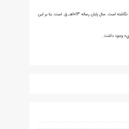
بنا به گزارش «آقابزرگ»، اين رساله‌ي مبسوط و مفصل است. نويسنده آن را به زبان عربي نگاشته است. سال پايان رساله 1013هـ.ق. است. بنا بر اين
دي» وجود داشت.