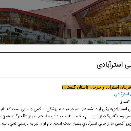
ی استرآبادی
آفرينان استرآباد و جرجان (استان گلستان)
استرآبادی
.
 استرآبادي» يکي از دانشمندان متبحر در علم پزشکي اسلامي و سنتي است که نام و يا
مرحوم «آقابزرگ» از اين عالم حکيم و طبيب ياد کرده است. غير از «آقابزرگ»، هيچ 
ن‌رو آگاهي ما از حالي استرآبادي بسيار اندک است. نام او را نيز به درستي نمي‌دان