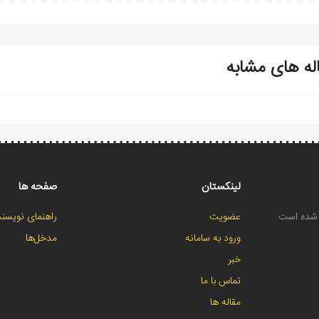
له های مشابه
لینکستان
صفحه ها
ح شده است
عضویت
راهنمای نویسند
ورود به سامانه
مدخل‌ها
خبر
تماس با ما
مقاله ها