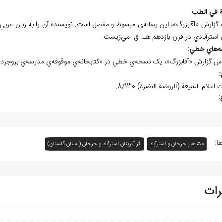
ة في الطب
 استرآبادي در قرن يازدهم هـ. ق. مي‌زيست.
ه
هاي خطي:
اس گزارش «آقابزرگ»، يک نسخه‌ي خطي در «کتابخانه‌ي موقوفه‌ي مدرسه‌ي بروجر
:
 اعلام الشيعة (الروضة النضرة) 8/130.
:
ا:
مشاهیر جرجان و استرآباد
اثر آفرينان استرآباد و جرجان (استان گلستان)
رات