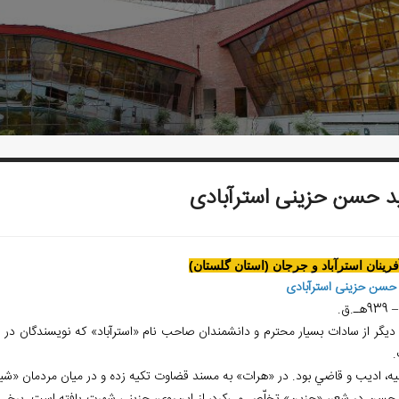
 حسن حزينی استرآبادی
آفرينان استرآباد و جرجان (استان گلستان)
حسن حزينی استرآبادی
ديگر از سادات بسيار محترم و دانشمندان صاحب نام «استرآباد» که نويسندگان در 
قيه، اديب و قاضي بود. در «هرات» به مسند قضاوت تکيه زده و در ميان مردمان «شي