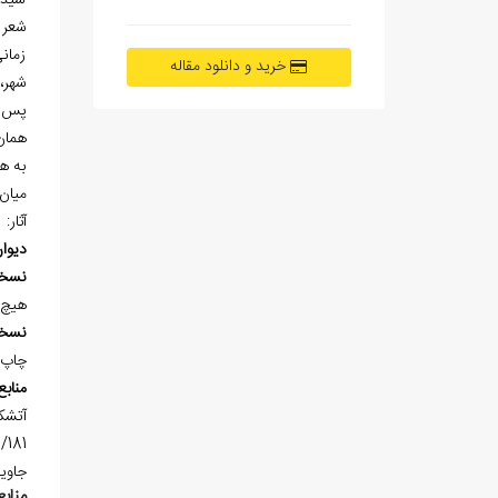
سيد 
شعر ا
زمان
خرید و دانلود مقاله
شهر،
پس ا
همان 
به ه
ميان 
آثار:
ديوا
نسخ
هيچ 
نسخ
چاپ 
منابع
جاويدان 1/378 و 2/663؛ لغت‌نامه‌ي‌ دهخدا (ذيل 
منابع