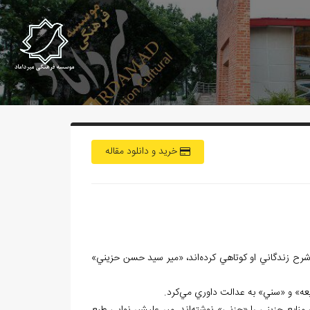
خرید و دانلود مقاله
شرح زندگاني او کوتاهي کرده⁮‌اند، «مير سيد حسن حزيني»
عه» و «سني» به عدالت داوري مي⁮‌کرد.