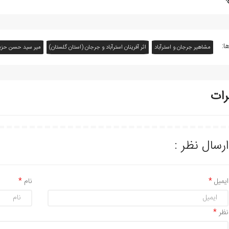
ا:
مشاهیر جرجان و استرآباد
اثر آفرينان استرآباد و جرجان (استان گلستان)
مير سيد حسن حزي
رات
ارسال نظر :
ایمیل
نام
نظر