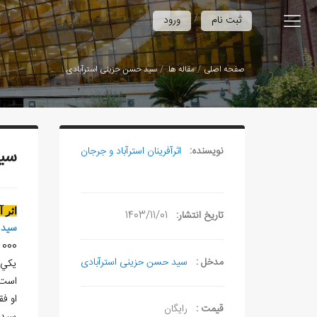
/
ثبت نام
ورود
صفحه اصلی
مقاله ها
سيد حسن حزينی استرآبادی
نویسنده:
اثرآفرينان استرآباد و جرجان
سيد
اثر 
تاریخ انتشار:
1403/11/01
سيد 
000 – 939هـ.ق.
مدخل :
سید حسن حزینی استرآبادی
يکي 
است.
او ف
قیمت :
رایگان