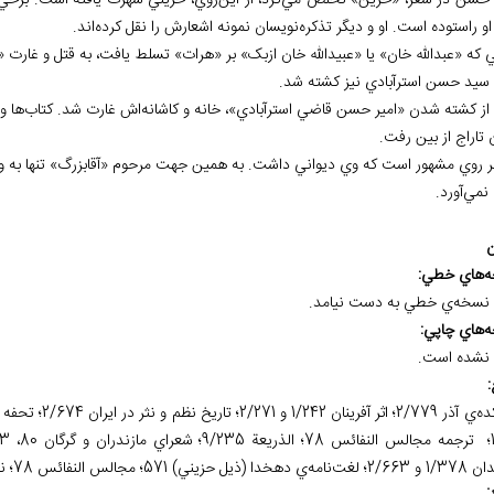
حسن در شعر، «حزين» تخلّص مي⁮‌کرد، از اين⁮‌روي، حزيني شهرت يافته است. برخي من
و راستوده است. او و ديگر تذکره‌⁮نويسان نمونه اشعارش را نقل کرده‌⁮اند.
ي که «عبدالله خان» يا «عبيدالله خان ازبک» بر «هرات» تسلط يافت، به قتل و غارت 
 سيد حسن استرآبادي نيز کشته شد.
ز کشته شدن «امير حسن قاضي استرآبادي»، خانه و کاشانه⁮‌اش غارت شد. کتاب⁮‌ها و 
تاراج از بين رفت.
ر روي مشهور است که وي ديواني داشت. به همين جهت مرحوم «آقابزرگ» تنها به وجود
نمي⁮‌آورد.
ن
ه
هاي خطي:
نسخه
ي خطي به دست نيامد.
ه
هاي چاپي:
نشده است.
:
حزيني) 571؛ مجالس النفائس 78؛ نگارستان سخن 23.
: