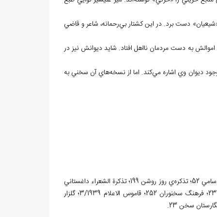
ابع حزيني را «حزني» نوشته‌‌اند. مير عليشير نوايي طبع
«شيعيان» دست برد. در اين کشتار بي‌رحمانه، شاعر و قاضي
اموالش به دست مردمان نااهل افتاد. شايد ديوانش نيز در
 ديوان وي اشاره مي⁮‌کند. اما از نسخه‌⁮هاي آن سخني به
آتشکده‌ي آذر 2/779؛ اثر آفرينان 1/242 و 2/271؛ تاريخ نظم و نثر در ايران 2/674؛ تحفه سامي 52؛ تذکره‌ي روز روشن 199؛ تذکرة الشعراء داغستاني
1/181؛ ترجمه مجالس النفائس 78؛ الذريعة 9/235؛ شعراي مازندران و گرگان 80، 233؛ فرهنگ سخنوران 252؛ قاموس الاعلام 3/1939؛ گلزار