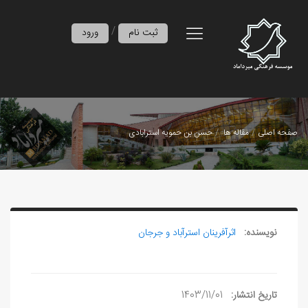
/
ثبت نام
ورود
صفحه اصلی
مقاله ها
حسن بن حمويه استرابادی
نویسنده:
اثرآفرينان استرآباد و جرجان
تاریخ انتشار:
1403/11/01