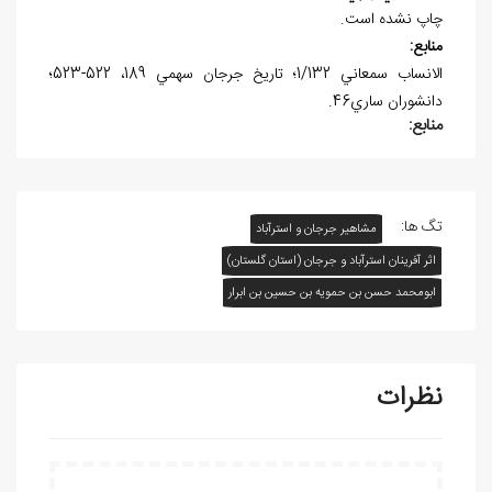
چاپ نشده است.
منابع:
الانساب سمعاني 1/132؛ تاريخ جرجان سهمي 189، 522-523؛
دانشوران ساري46.
منابع:
تگ ها:
مشاهیر جرجان و استرآباد
اثر آفرينان استرآباد و جرجان (استان گلستان)
ابومحمد حسن بن حمويه بن حسين بن ابرار
نظرات