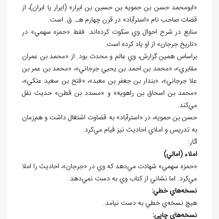
«ابومحمد حسن بن حمويه بن حسين بن ابرار» (ايرار يا ابران)، از
قضات صاحب نام «استرآباد» در قرن چهارم هـ. ق. است.
منابع در شرح احوال وي سکوت کرده‌اند. فقط «حمزه سهمي» در
«تاريخ جرجان» از او ياد کرده است.
براساس همين گزارش، وي عالم و محدث بود. از «محمد بن عمران
مقابري»، «محمد بن احمد بن يحيي جرجاني»، «محمد بن عمر بن
علا جرجاني»، «بندار بن جعفر بن معبد»، «فتح بن سعيد عتکي»،
«محمد بن اسحاق بن راهويه» و «مسدد بن قطن» حديث نقل
مي‌کند.
حسن بن حمويه، در «استرآباد» به قضاوت اشتغال داشت و هم‌زمان
به تدريس و املاي احاديث نيز قيام مي‌کرد.
آثار:
املاء (امالي)
«حمزه سهمي» شهادت مي‌دهد که وي در «جرجان»، احاديث را املا
مي‌کرد. اما نشاني از کتاب وي به دست نمي‌دهد.
نسخه
هاي خطي:
هيچ نسخه
ي خطي به دست نيامد.
نسخه
هاي چاپي: