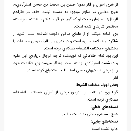
از شرح احوال و آثار «مولا حسن بن محمد بن حسن استرآبادي»،
هيچ مطلبي در منابع موجود به دست نيامد. فقط در «تراجم
الرجال»، به زمان حيات او که گويا در قرن هفتم و هشتم مي⁮زيسته،
مختصر اشاره⁮اي شده است.
وي اضافه مي⁮کند: او از علماي ساکن «نجف اشرف» است. شايد از
شاگردان «علامه حلي» است و در تدوين و تاليف برخي مجلدات يا
بخش⁮هاي «مختلف الشيعة» همکاري کرده است.
اين بود تمام اطلاعاتي که نويسنده تراجم الرجال درباره‌ي اين فقيه
و دانشمند استرآبادي نوشته است. به‌نظر مي⁮رسد وي اطلاعات خود
را از برخي نسخه⁮هاي خطي استنباط يا استخراج کرده است.
آثار:
بعض اجزاء مختلف الشيعة
گويا وي در تاليف و تدوين برخي از اجزاي «مختلف الشيعة»
همکاري کرده است.
نسخه
هاي خطي:
هيچ نسخه
ي خطي به دست نيامد.
نسخه
هاي چاپي:
چاپ نشده است.