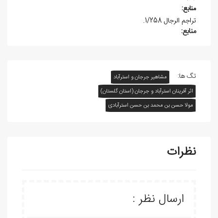
منابع:
تراجم الرجال 1/258.
منابع:
تگ ها:
مشاهیر جرجان و استرآباد
اثر آفرينان استرآباد و جرجان (استان گلستان)
مولا حسن بن محمد بن حسن استرآبادی
نظرات
ارسال نظر :