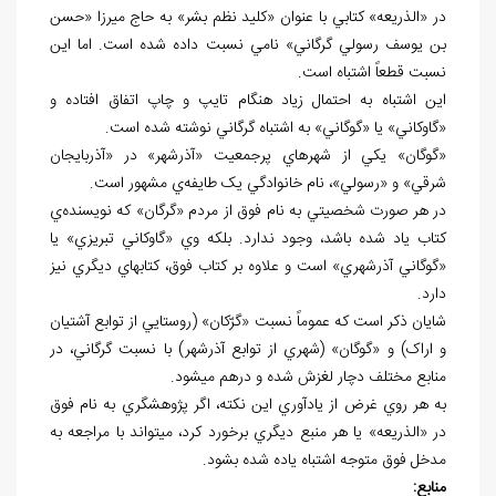
در «الذريعه» کتابي با عنوان «کليد نظم بشر» به حاج ميرزا «حسن
بن يوسف رسولي گرگاني» نامي نسبت داده شده است. اما اين
نسبت قطعاً اشتباه است.
اين اشتباه به احتمال زياد هنگام تايپ و چاپ اتفاق افتاده و
«گاوکاني» يا «گوگاني» به اشتباه گرگاني نوشته شده است.
«گوگان» يکي از شهرهاي پرجمعيت «آذرشهر» در «آذربايجان
شرقي» و «رسولي»، نام خانوادگي يک طايفه‌ي مشهور است.
در هر صورت شخصيتي به نام فوق از مردم «گرگان» که نويسنده‌ي
کتاب ياد شده باشد، وجود ندارد. بلکه وي «گاوکاني تبريزي» يا
«گوگاني آذرشهري» است و علاوه بر کتاب فوق، کتاب⁮هاي ديگري نيز
دارد.
شايان ذکر است که عموماً نسبت «گرّکان» (روستايي از توابع آشتيان
و اراک) و «گوگان» (شهري از توابع آذرشهر) با نسبت گرگاني، در
منابع مختلف دچار لغزش شده و درهم مي⁮شود.
به هر روي غرض از يادآوري اين نکته، اگر پژوهشگري به نام فوق
در «الذريعه» يا هر منبع ديگري برخورد کرد، مي⁮تواند با مراجعه به
مدخل فوق متوجه اشتباه ياده شده بشود.
منابع: