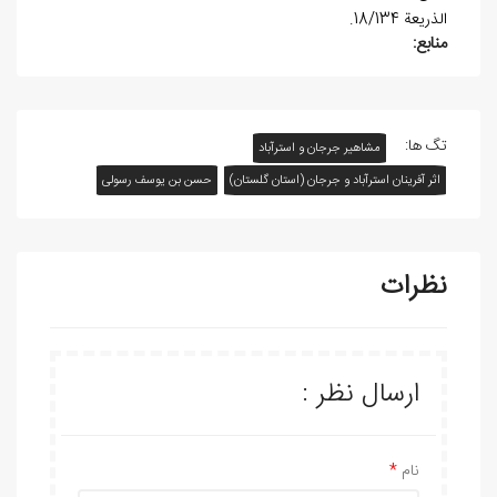
الذريعة 18/134.
منابع:
تگ ها:
مشاهیر جرجان و استرآباد
اثر آفرينان استرآباد و جرجان (استان گلستان)
حسن بن يوسف رسولی
نظرات
ارسال نظر :
نام