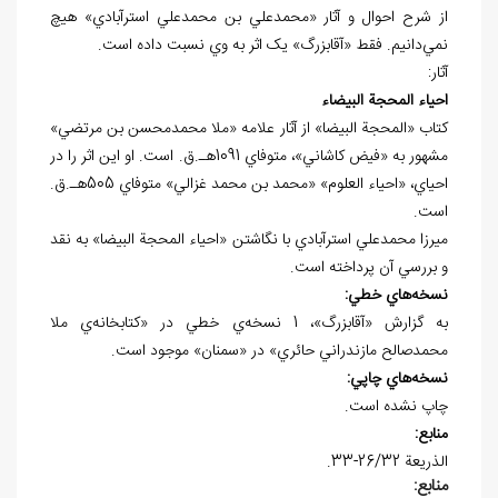
از شرح احوال و آثار «محمدعلي بن محمدعلي استرآبادي» هيچ
نمي‌دانيم. فقط «آقابزرگ» يک اثر به وي نسبت داده است.
آثار:
احياء المحجة البيضاء
کتاب «المحجة البيضا» از آثار علامه «ملا محمدمحسن بن مرتضي»
مشهور به «فيض کاشاني»، متوفاي 1091هـ.ق. است. او اين اثر را در
احياي، «احياء العلوم» «محمد بن محمد غزالي» متوفاي 505هـ.ق.
است.
ميرزا محمدعلي استرآبادي با نگاشتن «احياء المحجة البيضا» به نقد
و بررسي آن پرداخته است.
نسخه
هاي خطي:
به گزارش «آقابزرگ»، 1 نسخه‌ي خطي در «کتابخانه‌ي ملا
محمدصالح مازندراني حائري» در «سمنان» موجود است.
نسخه
هاي چاپي:
چاپ نشده است.
منابع:
الذريعة 26/32-33.
منابع: