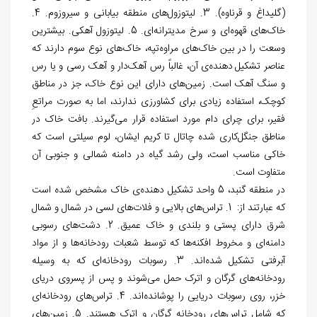
(گلیداغ و قرناوه). 3. لیتوزول
های منطقه بیابانی و سیروزوم. 4.
خاک
های قهوه
ای و سرخ مدیترانه
ای. 5. لیتوزول آهکی. بیشترین
وسعت را در بین خاک
های مراوه
تپه، خاک
های نوع سوم دارند که
عناصر تشکیل دهنده
ی آن، غالباً رس آهک
دار و آهک رسی و یا رس
و سنگ آهک است. زمین
های دارای این نوع خاک، جز در مناطق
کوچک، استفاده زیادی برای کشاورزی ندارند، اما به صورت مراتعِ
فقیر، برای چرای دام مورد استفاده قرار می
گیرند. بافت خاک در
مناطق جنگل
کاری شده چاتال تا کریم ایشان، لوم سیلتی است که
خاکی مناسب است، ولی رشد گیاه در دامنه شمالی و جنوبی آن
متفاوت است.
در منطقه گنبد، 5 واحد تشکیل دهنده
ی خاک مشخص شده است
که عبارتند از: 1. تراس
های بالایی و فلات
های لسی در شمال و شمال
شرق دارای پستی و بلندی و خاک عمیق. 2. دشت
های رسوبی
دامنه
ای و مخروط افکنه
ها که توسط شعبات رودخانه
ها و از مواد
آبرفتی تشکیل شده
اند. 3. رسوبات رودخانه
ای که به وسیله
رودخانه
های گرگان و اترک حمل می
شوند و پس از پسروی دریای
خزر، روی رسوبات دریایی را پوشانده
اند. 4. تراس
های رودخانه
ای
که شامل تراس
های رودخانه گرگان و اترک هستند. 5. زمین
های