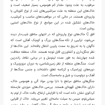
مرطوب، به علت وجود مقدار کم هوموس، بسیار ضعیف است و
خاک‌
های این منطقه به علت سراشیبی‌
های تند، از نوع کلویالی یا
واریزه
ای هستند، در حالی که در موقعیت‌
های مناسب و کم
شیب،
خاک
های تشکیل شده در این جوامع، از نوع خاک
های استپی
روشن است.
افق
C
خاک
های نوع واریزه‌
ای که در انتهای مناطق شیب‌
دار دیده
می
شود، ترکیبی از تکه سنگ
های بزرگ و کوچک آهکی است که
ناگهان یا به
تدریج به سمت پایین انتقال یافته
اند. این خاک
ها از
نظر جنگل
داری و کشاورزی قابل توجه هستند. خاک منطقه حفاظت
شده جهان
نما، به طور عمده لیتوسل و در برخی نقاط، راندزین
است. سنگ
های منطقه از نظر زمین
شناسی، به دوران مزوزوییک و
دوره
های ژوراسیک و کرتاسه تعلق داشته
اند و جنس سنگ
ها از
آهک و دولومیت و شیل و ماسه‏‌سنگ است.
جنگل
های مناطق مرتفع با دارا بودن مواد آلی و هوموس خاک،
دارای خاک
های قهوه‌‏ای هستند. بررسی خاک
های حوزه
ی غازمحله
کردکوی نشان داده است که با افزایش ارتفاع، بافت خاک از لوم به
سیلتی
لوم، سپس به سیلت ماسه
ای تغییر می
یابد. خاک از قلیایی
به اسیدی تبدیل می
شود و مواد آلی خاک کاهش می
یابد. بدین