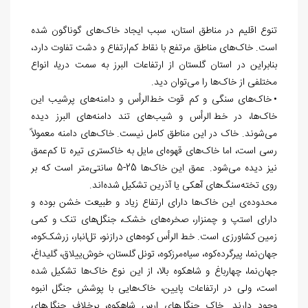
تنوع اقلیم در مناطق استان، سبب ایجاد خاک
‌های گوناگون شده
است. خاک
های مناطق مرتفع با نقاط کم
ارتفاع و دشت تفاوت دارد،
بنابراین در استان گلستان از ارتفاعات البرز به سمت دریا، انواع
مختلفی از خاک
ها را می‌
توان دید.
• خاک
های سنگی و کم قوت خط
الرأس و دامنه
های پرشیب این
خاک‌
ها، در خط الرأس و شیب
های تند دامنه
های البرز دیده
می
شوند. خاک در این مناطق کامل نیست. خاک
های دامنه معمولاً
رسی است، اما خاک
های قهوه
ای مایل به خاکستری تیره تا کم‌
عمق
نیز دیده می‌
شود. عمق این خاک
ها 25-5 سانتی
متر است که بر
روی تخته
سنگ
های آهکی یا آذرین تشکیل شده
اند.
محدوده
ی این خاک
ها دارای ارتفاع زیاد و طبیعت خشن بوده و
دارای استپ و چمنزار، صخره
های خشک، جنگل
های تنک و کمی
زمین کشاورزی است. خط الرأس کوه
های درازنو، تل
انبار، زرشک
کوه،
جهان
نما، پیرگرده
کوه، سیاه‌
مرزکوه، تونل گلستان، خوش
ییلاق، گلیداغ،
جهان
نما، چهارباغ و شاهکوه بالا، از این نوع خاک
ها تشکیل شده
است، ولی در ارتفاعات پایین، خاک
هایی با پوشش جنگل انبوه
وجود دارند. خاک جنگل
های ارس شاهکوه، برخلاف جنگل
های