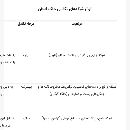
انواع شبکه
های تکاملی خاک استان
موقعیت
مرحله تکامل
شبکه جنوبی واقع در ارتفاعات استان (البرز)
اولیه
به علت شیب 
را نداشته و
شبکه واقع بر دامنه
های کم
شیب، تراس
ها، مخروط‏افکنه
ها و
پیشرفته
به دلیل و
جنگل
های پست و کم‏ارتفاع (جلگه گرگان)
بار
شبکه واقع بر دشت
های مسطح آبرفتی (ترکمن صحرا)
میانی
به دلیل این
ک
زیر دریا ب