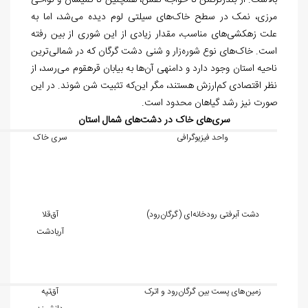
بالاست. از بندرترکمن تا خواجه نفس، همچنین تا گمیشان و نواحی
مرزی، نمک در سطح خاک
های سیلتی لوم دیده می
شد، اما به
علت زهکشی
های مناسب، مقدار زیادی از این شوری از بین رفته
است. خاک
های نوع شوره
زار و شنی دشت گرگان که در شمالی
ترین
ناحیه استان وجود دارد و دامنه‏ی آن
ها به بیابان قره‏قوم می
رسد، از
نظر اقتصادی کم
ارزش هستند، مگر این
که تثبیت شن شوند. در این
صورت نیز رشد گیاهان محدود است.
سری
های خاک در دشت
های شمال استان
واحد فیزیوگرافی
سری خاک
دشت آبرفتی رودخانه
ای (گرگان
رود)
آق
قلا
آریادشت
زمین
های پست بین گرگان
رود و اترک
آق
تپه