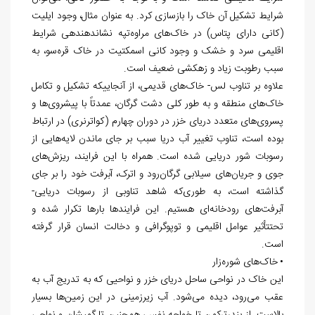
شرایط تشکیل آن خاک را بازسازی کرد. به عنوان مثال، وجود ایلیت
(کانی دارای پتاس) در خاک
های مراوه
تپه نشان‏دهنده‏ی شرایط
اقلیمی سرد و خشک و وجود کانی اسمکتیت در خاک قره
سو، به
سبب رطوبت زیاد و زهکشی ضعیف است.
علاوه بر تناوب لس- خاک
های قدیمی، از آن‏جایی‏که تشکیل و تکامل
خاک
های منطقه و به طور کلی دشت گرگان، عمدتاً با پیشروی
ها و
پسروی
های متعدد دریای خزر در دوران چهارم (کواترنری) در ارتباط
بوده است، تناوب تغییر آب دریا سبب بر جای ماندن لایه
هایی از
رسوبات شور دریایی شده است. همراه با این فرایند، ریزش
های
جوی و جریان
های سیلابی گرگان
رود و اترک، آبرفت خود را بر جای
گذاشته است، به طوری
که شاهد تناوبی از رسوبات دریایی-
آبرفت
های رودخانه
ای هستیم. این فرایندها بارها تکرار شده و
تحت‏تأثیر عوامل اقلیمی و توپوگرافی و دخالت انسان قرار گرفته
است.
• خاک
های شوره
زار
این خاک در نواحی ساحل دریای خزر و نواحیی که به تدریج آب به
عقب می
رود، دیده می
شود. آب زیرزمینی در این زمین
ها بسیار