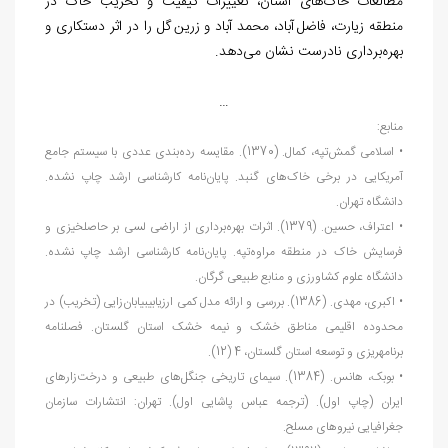
مطالعات خاک
های استان، تغییرات کیفیت و تخریب خاک در
منطقه زیارت، فاضل آباد، محمد آباد و زرین گل را در اثر دستکاری و
بهره
برداری نادرست نشان می
دهد.
…
منابع:
• اسلامی گمش
تپه، کمال. (1370). مقایسه رده
بندی عددی با سیستم جامع
آمریکایی در برخی خاک
های گنبد. پایان
نامه کارشناسی ارشد چاپ نشده.
دانشگاه تهران.
• اعتراف، حسین. (1379). اثرات بهره
برداری از اراضی لسی بر حاصلخیزی و
فرسایش خاک در منطقه مراوه
تپه. پایان
نامه کارشناسی ارشد چاپ نشده.
دانشگاه علوم کشاورزی و منابع طبیعی گرگان.
• اکبری، مهدی. (1386). بررسی و ارائه مدل کمی ارزیابی‏بیابان
زایی (تخریب) در
محدوده اقلیمی مناطق خشک و نیمه خشک استان گلستان. فصل‏نامه
برنامه‏ریزی و توسعه استان گلستان، 4 (12).
• بوبک، ‏‏هانس. (1384). سیمای تاریخی جنگل
های طبیعی و درخت
زارهای
ایران (چاپ اول). (ترجمه عباس پاشایی اول). تهران: انتشارات سازمان
جغرافیایی نیروهای مسلح.