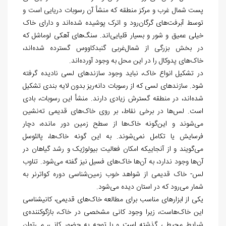
پست شمال غرب و مرکز منطقه که منشأ آن رسوبات دریایی است و
توسط آبرفت
های گرگان
رود و اترک پوشیده شده
اند و دارای خاک
خیلی عمیق و شور و بسیار قلیایی
اند. سنگ
های آهکی لوماشل که
در بخش بزرگی از شمال
غربی گنبدکاووس گسترده شده
اند،
خاک
های پدوکال را در این محل به وجود آورده
اند.
در تشکیل انواع خاک، نباید وجود سازندهای لسی نادیده گرفته
شود. سازندهای لسی که از رسوبات دانه
ریز بدون لایه بندی تشکیل
شده
اند، در منطقه گسترش زیادی دارند. منشأ این رسوبات، بادی
است. لس
ها در برخی نقاط، بر روی خاک
های قدیمی ته
نشین
می
شوند و این
گونه خاک
ها از سطح زمین دور مانده، دچار
فرسایش یا تکامل نمی
شوند. به این گونه خاک
ها، پالئوسل
می
گویند و از آن‏جایی‏که امکان فعالیت بیولوژیک و رشد گیاهان در
آن
ها وجود ندارد، به آن
ها خاک
های فسیل نیز گفته می
شود. تناوب
لس- خاک قدیمی از شواهد خوب زمین
شناسی دوره کواترنر به
شمار می
رود که در استان دیده می
شود.
یکی از ابزارهای مناسب برای مطالعه خاک
های قدیمی، کانی‏شناسی
این خاک
هاست، زیرا وجود کانی مشخصی در خاک، بازگوکننده
ی
شرایط محیطی گذشته است و با توجه به حضور کانی، می
توان