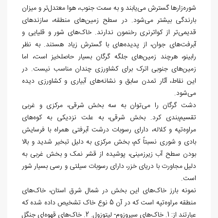
شوره
زارها گسترش می
یابند و به سمت جنوب، هوا معتدل
تر و میزان
بارندگی بیشتر می
شود. در سطح زمین
های منطقه، سازندهای
قدیمی
تر از کواترنری رخنمون ندارند. خاک
های شور و قلیایی و
آبرفت
های جوان، از پدیده
های با گسترش زیاد هستند. به نظر
رابینو، هرچند زمین
های جلگه گرگان بسیار حاصلخیز است، اما
زمین
های جنوبی اترک برای کشاورزی چندان مناسب نیست. در
این نقاط، آثار تمدن سابق و نشانه
های آبیاری و کشاورزی دیده
می
شود.
دشت گرگان را می
توان به سه بخش شرقی، مرکزی و غربی
تقسیم
بندی کرد. بخش شرقی، به علت نزدیکی به کوه
های
مراوه
تپه و کلاله، دارای رسوبات درشت آبرفتی همراه با فرسایش
بادی و شوری نسبتاً کم، بخش مرکزی به دلیل تبخیر شدید و بالا
بودن سطح آب زیرزمینی، پوشیده از قشر نمک و بخش غربی به
دلیل مجاورت با دریای خزر، دارای رسوبات سیلتی و رسی بسیار شور
است.
نمونه بارز خاک
های این بخش در شمال شرق استان، خاک
های
منطقه مراوه
تپه است که در آن 5 نوع خاک تشخیص داده شده که
عبارتند از: 1. خاک
های سیروزوم- لیتوزول. 2. خاک
های قهوه
ای جنگل