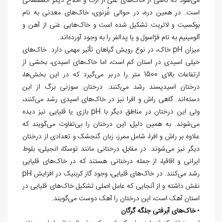
می
شود که ناشی از خاک
های غنی از ازت و املاح دیگر آتشفشانی
است. در همین دره، در حوالی غُزنوی، خاک
های معدنی به نام
بوکسیت و لاتریت تشکیل شده است و خاک
هایی غنی از آهن و
آلومینیم به نام فرّاسول و یا پدالفر را به وجود آورده
اند.
میزان
pH
خاک، در نوع رویش گیاهان تأثیر مهمی دارد. خاک
های
خیلی اسیدی در استان کم است، اما خاک
های اسیدی، بخشی از
ارتفاعات بالای 1500 متر را در بر می
گیرد که در این بخش
ها،
درختان اسیدپسند رشد می
کنند. درختان سوزنی برگ از این
دسته
اند. گاهی راش و افرا نیز در خاک
‌های اسیدی رشد می
کنند،
ولی این درختان در مناطق دیگر با
pH
بازی یا قلیایی نیز دیده
می
شوند. به همین دلیل، این درختان را بی
تفاوت می
گویند که
علاوه بر راش و افرا، شامل ممرز، زبان گنجشک و تعدادی از درختان
دیگر نیز می
شوند. در مقابل، درختانی مانند توسکا، انجیلی، بلوط
ایرانی و اقاقیا، از جمله درختانی هستند که در خاک
های قلیایی
رشد می
کنند. در خاک
های قلیایی، وجود گاز کربنیک در افزایش
pH
نقش داشته و از آن‏جایی که عامل اصلی تشکیل خاک
های قلیایی در
استان آهک است، این درختان را آهک دوست می‌
گویند.
•
خاک
های آبرفتی جلگه گرگان