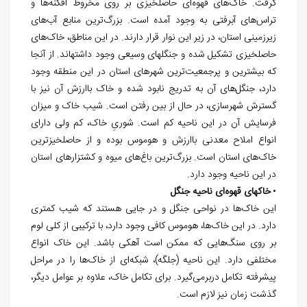
گرفت. خاک
های قهوه
ای حاصلخیزی بر روی مخروط افکنه
ها و
تراس
های آبرفتی به وجود آمده است. بزرگ
ترین منابع آب
های
زیرزمینی استان، در زیر این نوار قرار دارند. در این مناطق، خاک
های
حاصلخیزی تشکیل شده و جنگل‏های وسیعی وجود داشته‏اند. از آن‏جا
که بیشترین و پرجمعیت‌‏ترین شهرهای استان در این منطقه وجود
دارد، جنگل
های آن به تدریج نابود شده و خاک باارزش آن نیز با
گسترش شهرسازی، در حال از بین رفتن است. شیب خاک و میزان
فرسایش آن در این ناحیه کم است. شوریِ خاک، کم ولی دارای
انواع املاح معدنی باارزش و هوموس بوده و از حاصلخیزترین
خاک
های استان است. بزرگ
ترین باغ
های میوه و کشتزارهای استان
در این ناحیه وجود دارد.
•
خاک‏های قهوه‌‏ای ناحیه جنگل
این خاک
ها در نواحی جنگل و در جایی هستند که شیب کمتری
دارد. در این خاک
ها، هوموس کافی وجود دارد، با ترکیبی از کلی لوم
بر روی سنگ
هایی که ممکن است آهکی باشد. این خاک انواع
مختلفی دارد. این ناحیه (جلگه)، شبکه
ای از خاک
ها را در مراحل
پیشرفته تکامل دربرمی
گیرد. برای تکامل خاک، علاوه بر عوامل دیگر،
گذشت زمان نیز لازم است.