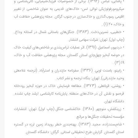
• پاشایی، عباس. (1392). برخی از خصوصیات فیزیک
شیمیایی، کانی
شناسی و
میکرومورفولوژیکی توالی لس- خاک
های قدیمی به عنوان شاخصی از تغییر
اقلیمی رسوب
گذاری و خاک
سازی در جنوب گرگان. مجله پژوهشی حفاظت آب
و خاک، 20 (1) .
• خطیبی، نسرین‌‏دخت. (1383). جنگل
های باستانی شمال در آستانه وداع.
(چاپ اول). تهران: شرکت سهامی انتشار.
• دردی‏پور، اسماعیل. (1391). اثر عملیات تراس
بندی بر شاخص
های کیفیت خاک
در حوضه آبخیز چهل
چای استان گلستان. مجله پژوهشی حفاظت آب و خاک،
19 (3) .
• رابینو، ياسنت لويي. (1336). سفرنامه مازندران و استرآباد. (ترجمه غلامعلی
وحید مازندرانی). تهران: بنگاه ترجمه و نشر کتاب.
• روشنی، قربانعلی. (1373). مطالعه فرسایش خاک در حوزه آبخیز رودخانه
قره
سو و نقش آن در خاک
های منطقه. پایان
نامه کارشناسی ارشد چاپ نشده.
دانشگاه تهران.
• زرین‏کفش، منوچهر. (1380). خاک‏شناسی جنگل (چاپ اول). تهران: انتشارات
مؤسسه تحقیقات جنگل
ها و مراتع.
• شاه‏‌پسندزاده، مجید. (1383). پهنه
بندی خطر رویداد زمین لرزه در گستره
استان گلستان. گزارش طرح تحقیقاتی استانی. گرگان: دانشگاه گلستان.