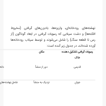
نهشته
های رودخانه
ای، واریزه
ها، بادبزن
های آبرفتی (مخروط
افکنه
ها) و دشت سیلابی که رسوبات آبرفتی در ابعاد گوناگون (از
رس تا قطعه سنگ) را شامل می
شوند و توسط سیلاب رودخانه
ها
آورده شده
اند، در جدول زیر آمده است:
رسوبات آبرفتی تشکیل دهنده
مکان
خاک
قدیمی
دور از منشأ
دانه
جوان
نزدیک به منشأ
شامل نهشته
های 