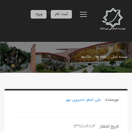
/
ثبت نام
ورود
صفحه اصلی
مقاله ها
خاک‌ها
نویسنده:
علی‏ اصغر خسروی مهر
تاریخ انتشار:
1398/04/03