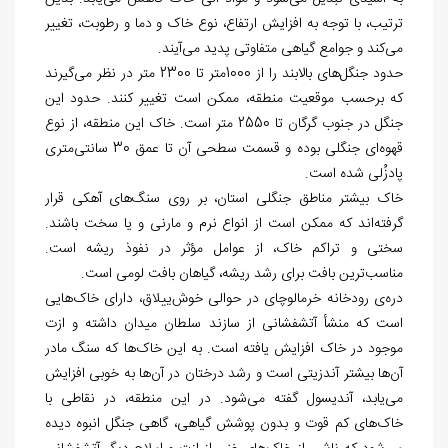
ترتیب، با توجه به افزایش ارتفاع، نوع خاک و دما و رطوبت، تغییر
می
کند و جوامع گیاهی متفاوتی پدید می
آیند.
حدود جنگل
های بالابند را از 1000متر تا 2300 متر در نظر می
گیرند
که برحسب موقعیت منطقه، ممکن است تغییر کنند. حدود این
جنگل
در جنوب گرگان تا 2550 متر است. خاک این منطقه، از نوع
قهوه
ای جنگلی بوده و قسمت سطحی آن تا عمق 30 سانتی
متری
پادزُلی شده است.
خاک بیشتر مناطق جنگلی استان، بر روی سنگ
های آهکی قرار
گرفته
اند که ممکن است از انواع نرم و مارنی و یا سخت باشند.
سختی و تراکم خاک، از عوامل مؤثر در نفوذ ریشه است.
مناسب
ترین بافت برای رشد ریشه، گیاهان بافت لومی است.
دره‏‌ی رودخانه خرمالوچای در حوالی خوش‌‏ییلاق، دارای خاک
هایی
است که منشأ آتشفشانی از سازند سلطان میدان داشته و ازت
موجود در خاک افزایش یافته است. به این خاک
ها که سنگ مادر
آن
ها بیشتر آندزیتی است و رشد درختان در آن
ها به خوبی افزایش
می
یابد، آندیسول گفته می‌
شود. در این منطقه، در نقاطی با
خاک
های کم قوت و بدون پوشش گیاهی، گاهی جنگل انبوه دیده