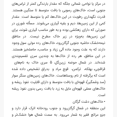
در مرکز یا نواحی شمالی جلگه که مقدار بارندگی کمتر از تراس
های
جنوبی است، خاک
های رسوبی با بافت متوسط تا سنگین هستند.
قدرت نگهداری رطوبت در این خاک
ها، کم یا متوسط است. مقدار
کمی از این زمین
ها، دیم و بقیه آبیاری می
شوند. مسأله شوری در
صورتی که دارای زهکشی بوده و به طور مناسب آبیاری شوند، برای
این زمین
ها، به
ویژه در زیر خاک مطرح نیست. در مناطق
نیمه
خشک حاشیه جنوبی گرگان
رود، خاک
های رده مولی سول وجود
دارند که به علت وجود ماده آلی زیاد و مناسب، حاصلخیز هستند.
در این مناطق، هر رده از خاک
ها به چندین سری تقسیم
بندی
شده
اند. در شمال حوضه زرین
گل، 5 سری خاک به نام
های
قراقچی، بهلکه، ترکمن، قوچ مراد و بدراق تشخیص داده شده
است که برگرفته از نام روستاهاست. خاک
های زمین
های سنگر سوار
(سد وشمگیر)، قهوه
ای با بافت متوسط و دارای قابلیت نفوذ ریشه و
خاک
های عمقی قهوه
ای مایل به زرد با بافت رسی بدون نفوذ ریشه
است.
• خاک
های دشت گرگان
این منطقه در شمال گرگان
رود و جنوب رودخانه اترک قرار دارد و
جزو مراتع فقیر به شمار می
رود. به سمت شمال، هوا خشک
تر و