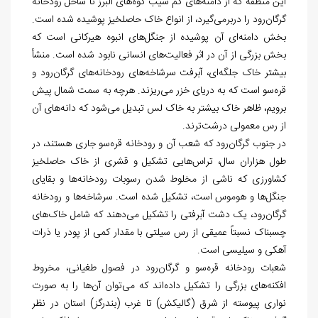
این منطقه که از دامنه‌
های کم شیب کوه
های البرز تا ساحل رودخانه
گرگان
رود را دربرمی
گیرد، از انواع خاک حاصلخیز پوشیده شده است.
بخش دامنه
ای آن پوشیده از جنگل
های انبوه هیرکانی است که
بخش بزرگی از آن در اثر فعالیت
های انسانی نابود شده است. منشأ
بیشتر خاک جلگه
ای، آبرفت سرشاخه
های رودخانه
های گرگان
رود و
قره
سو است که به دریای خزر می
ریزند. هرچه به سمت شمال پیش
برویم، ظاهر خاک بیشتر به خاک لس تبدیل می
شود که دانه
های آن
از رس معمولی درشت
ترند.
در جنوب گرگان‌
رود که شعب آن و رودخانه قره‌
سو جاری هستند، در
طول هزاران سال، تراس
هایی تشکیل و قشری از خاک حاصلخیز
کشاورزی که ناشی از مخلوط شدن رسوبات رودخانه
ها و بقایای
جنگل
ها و هوموس است، تشکیل شده است. سرشاخه
ها و رودخانه
گرگان
رود، یک دشت آبرفتی را تشکیل می
دهند که شامل خاک
های
چسبناک نسبتاً عمیقی از رس سیلتی با مقدار کمی از پودر یا ذرات
آهکی و سیلیسی است.
شعبات رودخانه قره‌‌
سو و گرگان
رود در فصول طغیانی، مخروط
افکنه
های بزرگی را تشکیل داده
اند که می
توان آن
ها را به صورت
نواری پیوسته از شرق (گالیکش) تا غرب (بندرگز) استان در نظر