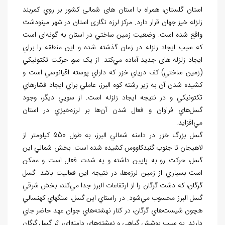
استان گلستان، همراه با استان
های شمالی کشور بر روي کمربند
زلزله
خيز جهان قرار دارد. مرکز لرزه
نگاری استان در شهر مينودشت
واقع شده است. وضعيت زمين ‏ساختي در استان به گونه
ای است
که سبب ايجاد زلزله در زمان گذشته شده و اين منطقه را براي
ايجاد زلزله
های جديد آماده مي
کند. از يک سو، حرکت تکتونيکي
(زمين ساختي) کف درياي خزر که داراي پوسته اقيانوسي است و
کشيده شدن آن به زير رشته کوه البرز، عاملي براي ايجاد فشارهاي
تکتونيکي و در نتيجه‏ ايجاد زلزله است. از سويي ديگر، وجود
گسل
هاي فراوان و فعال شدن آن
ها بر لرزه
خيزي در استان
مي
افزايد.
گسل بزرگ خزر در دامنه شمالي البرز، به طول 550 کيلومتر از
لاهيجان تا جنوب گنبدکاووس کشيده شده است. بخش شمالي اين
گسل
، حرکت رو به پايين داشته و به شدت فعال است و ممکن
است بسياري از زمين لرزه
ها، در نتيجه اين فعاليت باشد. گسل
گرگان، که دشت گرگان را از ارتفاعات البرز جدا مي
کند، بخش شرقي
گسل البرز محسوب مي
شود. در راستاي اين گسل، سنگ‏هاي کهنسالي
هچون شيست
هاي گرگان، در کنار نهشته
هاي جوان عهد حاضر جاي
دارند. به سبب پوشش گياهي و نهشته
هاي دامنه
اي، اثر گسل گرگان