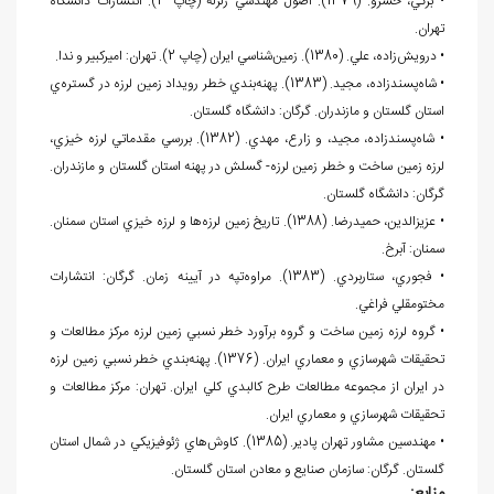
• برگي، خسرو. (1379). اصول مهندسي زلزله (چاپ 3). انتشارات دانشگاه
تهران.
• درويش
زاده، علي. (1380). زمين
شناسي ايران (چاپ 2). تهران: اميرکبير و ندا.
• شاه
پسندزاده، مجيد. (1383). پهنه
بندي خطر رويداد زمين لرزه در گستره
ي
استان گلستان و مازندران. گرگان: دانشگاه گلستان.
• شاه
پسندزاده، مجيد، و زارع، مهدي. (1382). بررسي مقدماتي لرزه خيزي،
لرزه زمين ساخت و خطر زمين لرزه- گسلش در پهنه استان گلستان و مازندران.
گرگان: دانشگاه گلستان.
• عزيزالدين، حميدرضا. (1388). تاريخ زمين لرزه
ها و لرزه خيزي استان سمنان.
سمنان: آبرخ.
• فجوري، ستاربردي. (1383). مراوه
تپه در آيينه زمان. گرگان: انتشارات
مختومقلي فراغي.
• گروه لرزه زمين ساخت و گروه برآورد خطر نسبي زمين لرزه مرکز مطالعات و
تحقيقات شهرسازي و معماري ايران. (1376). پهنه
بندي خطر نسبي زمين لرزه
در ايران از مجموعه مطالعات طرح کالبدي کلي ايران. تهران: مرکز مطالعات و
تحقيقات شهرسازي و معماري ايران.
• مهندسين مشاور تهران پادير. (1385). کاوش
هاي ژئوفيزيکي در شمال استان
گلستان. گرگان: سازمان صنايع و معادن استان گلستان.
منابع: