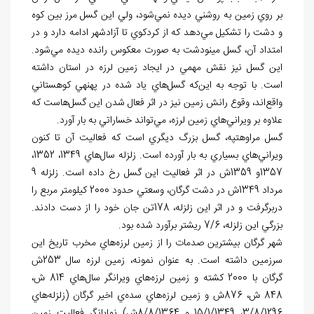
بر روي زمين به روشني ديده نمي
شود، ولي اين گسل مرز بين کوه
و دشت را تشکيل مي
دهد که از کردکوي تا آزادشهر ادامه دارد و در
امتداد آن، گسل مينودشت به صورت معکوس رانده ديده مي
شود.
اين گسل نيز نقش مهمي در ايجاد زمين لرزه در استان داشته
است. با توجه به اين
که گسل
هاي ياد شده در پهنه‏ي کوهستاني
واقع
اند، وقوع رانش زمين نيز در اثر فعال شدن اين گسل
هاست که
علاوه بر ويراني
هاي زمين لرزه، مي
تواند خساراتي به بار آورد.
گسل مراوه‏تپه، گسل بزرگ ديگري است که فعاليت آن تا کنون
ويراني
هاي بسياري به بار آورده است. زلزله سال
هاي 1349، 1352،
1357و 1359ش در اثر فعاليت اين گسل رخ داده است. زلزله 9
مرداد 1349ش در دشت گرگان، وسعتي حدود 2000 کيلومتر مربع را
دربرگرفت و در اثر اين زلزله، 178تن جان خود را از دست دادند.
بزرگي اين زلزله، 7/6 ريشتر برآورد شده بود.
شهر گرگان بيشترين صدمات را از زمين لرزه
هاي مخرب تاريخ اين
سرزمين داشته است. به عنوان نمونه، زمين لرزه سال 253ش
گرگان با 2000 کشته و زمين لرزه
هاي ويرانگر سال
هاي 814 ش،
848 ش، 876ش و زمين لرزه
هاي سده
ي اخير گرگان (زلزله
هاي
3/8/1296، 15/1/1349 و 8/8/1364ش) نمايانگر فعاليت زمين