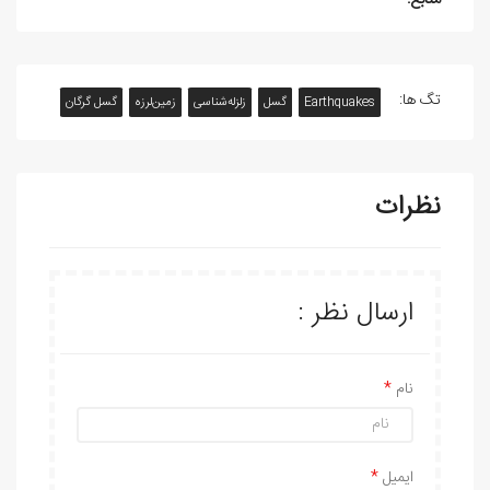
تگ ها:
Earthquakes
گسل
زلزله‌شناسی
زمین‌لرزه
گسل گرگان
نظرات
ارسال نظر :
نام
ایمیل