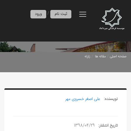
/
ثبت نام
ورود
صفحه اصلی
مقاله ها
زلزله
نویسنده:
علی‏ اصغر خسروی مهر
تاریخ انتشار:
1398/04/29