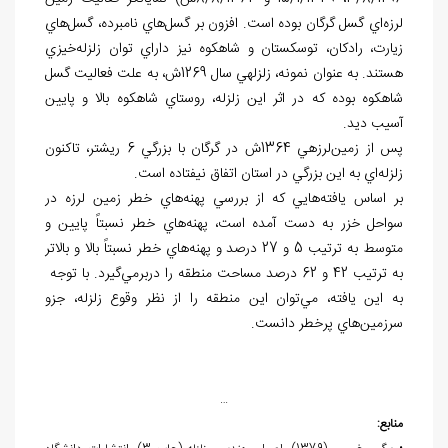
لرزه
اي گسل گرگان بوده است. افزون بر گسل
هاي نامبرده، گسل
هاي
زيارت، رادکان، توسکستان و شاهکوه نيز داراي توان زلزله
خيزي
هستند. به عنوان نمونه، زلزله‏ي سال 1269ش، به علت فعاليت گسل
شاهکوه بوده که در اثر اين زلزله، روستاي شاهکوه بالا و پايين
آسيب ديد.
پس از زمين
لرزه‏ي 1364ش در گرگان با بزرگي 6 ريشتر، تاکنون
زلزله
اي به اين بزرگي در استان اتفاق نيفتاده است.
بر اساس يافته
هايي که از بررسي پهنه
هاي خطر زمين لرزه در
سواحل خزر به دست آمده است، پهنه
هاي خطر نسبتاً پايين و
متوسط به ترتيب 5 و 27 درصد و پهنه
هاي خطر نسبتاً بالا و بالاتر
به ترتيب 42 و 62 درصد مساحت منطقه را دربرمي
گيرد. با توجه
به اين يافته، مي
توان اين منطقه را از نظر وقوع زلزله، جزو
سرزمين
هاي پرخطر دانست.
…
منابع: