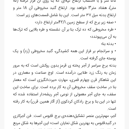
۵۵ متر و با احتساب ارتفاع تپه‌ای که بنا روی آن قرار گرفته (15
متر)، هفتاد متر3 خواهد بود. ارتفاع گنبد مخروطی آن 18 متر و
ارتفاع بدنه میل ۳۷ متر است. این بنا شامل قسمت‌های زیر است:
• صفه زیر برج که از سطح زمین 42/1متر ارتفاع دارد؛
• طره مخروطی که ده ترک بنا بر آن نشسته و طره بالایی که ترک‌ها
به آن می‌پیوندد؛
• بدنه بنا؛
• و سرانجام بر فراز این همه کشیدگی، گنبد مخروطی (رَد) و یک
پوسته جای گرفته است.
بدنه برج سراسر از آجر پخته ی قرمزِ بدون روکش است که به مرور
زمان به رنگ زرد طلایی درآمده است. اوج صناعت و معماری در
این شاهکارِ قرن چهارم قمری، مهارتِ حیرت‌انگیزی است که معمار
بنا در ساختِ سقف مخروطی آن به کار برده است. برای ساختِ این
سقف، به جای آجر معمولی از نوعی آجرِ ریشه‌دار استفاده شده که
تنها در این بنا و برج رادکانِ کردکوی (از آثار همین قرن) به کار رفته
است.
آجر، مهم‌ترین عنصر تشکیل‌دهنده‌ی برج قابوس است. فن آجرکاری
در گنبدقابوس به بهترین شکل نمایان است؛ این آجرها به شکل مربع