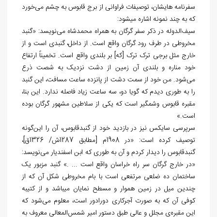
سفرنامه هایشان، توصیفات فراوانی از برج قابوس به چشم می‌خورد
که به چند نمونه اشاره می‏شود:
سیف‌الدوله در ذکر سفر گرگان به همراه محمدشاه می‌نویسد: «گنبد
مخروطی در طرف رود گرگان واقع است. از داخل، گنبدی است و از
خارج مثل برجی ترک ترک [که] بر بلندی واقع است. تخمیناً ارتفاع
خود مناره و بلندی آن زمین از دشت نزدیک به شصت ذرع
می‌شود. من خود از سمت دشت از پانزده ساعت مسافت، این گنبد
را به طوری دیدم که گویا دو، سه ساعت زیاد فاصله ندارد. این بنا،
مقبره قابوس وشمگیر است که یکی از سلاطین مشهور گرگان بوده
است.»
سرپرسی سایکس نیز در بازدید خود از گنبدقابوس، آن را این‌گونه
توصیف کرده است: «در 1908م [مطابق 1287ش/ 1326ق]،
گنبدقابوس را دیدار کردم و آن به طوری که ابن اسفندیار می‌نویسد:
«در خارج گرگان سر راه خراسان واقع است ... .» گنبد مزبور یک
ساختمان ده ضلعی مرتفعی است با بام مخروطی شکل آن که از
چندین میل در زمین هموار و مسطح نمایان می‏باشد و از کتیبه
کوفی آن که به صورت آجرکاری دورادور است، معلوم می‌شود که
این مقبره‌ی مجلل و عالی طبق دستور امیر شمس‌المعالی معروف به