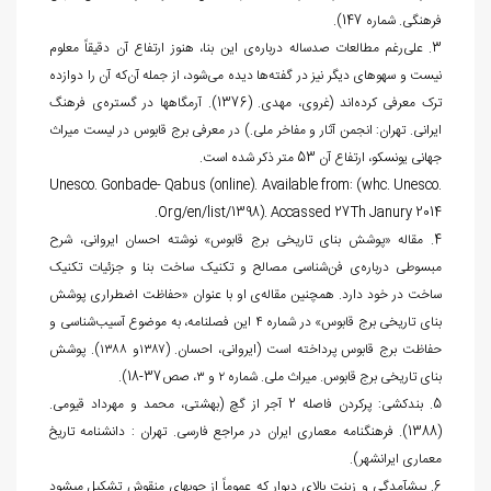
فرهنگی. شماره 147).
3. علی‌رغم مطالعات صدساله درباره‌ی این بنا، هنوز ارتفاع آن دقیقاً معلوم
نیست و سهوهای دیگر نیز در گفته‌ها دیده می‌شود، از جمله آن‌که آن را دوازده
ترک معرفی کرده‎‌اند (غروی، مهدی. (1376). آرمگاه‎ها در گستره‌ی فرهنگ
ایرانی. تهران: انجمن آثار و مفاخر ملی.) در معرفی برج قابوس در لیست میراث
جهانی یونسکو، ارتفاع آن 53 متر ذکر شده است.
Unesco. Gonbade- Qabus (online). Available from: (whc. Unesco.
Org/en/list/1398). Accassed 27Th Janury 2014.
4. مقاله «پوشش بنای تاریخی برج قابوس» نوشته احسان ایروانی، شرح
مبسوطی درباره‌ی فن‌شناسی مصالح و تکنیک ساخت بنا و جزئیات تکنیک
ساخت در خود دارد. همچنین مقاله‌ی او با عنوان «حفاظت اضطراری پوشش
بنای تاریخی برج قابوس» در شماره ۴ این فصلنامه، به موضوع آسیب‌شناسی و
حفاظت برج قابوس پرداخته است (ایروانی، احسان. (۱۳۸۷و ۱۳۸۸). پوشش
بنای تاریخی برج قابوس. میراث ملی. شماره ۲ و ۳، صص37-18).
5. بندکشی: پرکردن فاصله 2 آجر از گچ (بهشتی، محمد و مهرداد قیومی.
(1388). فرهنگ‏نامه معماری ایران در مراجع فارسی. تهران : دانش‏نامه تاریخ
معماری ایرانشهر).
6. پیش‏آمدگی و زینت بالای دیوار که عموماً از چوب‏های منقوش تشکیل می‎شود