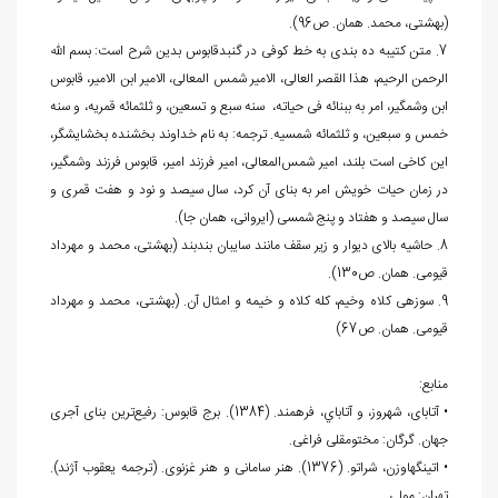
(بهشتی، محمد. همان. ص96).
7. متن کتیبه ده ‌بندی به خط کوفی در گنبدقابوس بدین شرح است: بسم الله
الرحمن الرحیم، هذا القصر العالی، الامیر شمس المعالی، الامیر ابن الامیر، قابوس
ابن وشمگیر، امر به ببنائه فی حیاته، سنه سبع و تسعین، و ثلثمائه قمریه، و سنه
خمس و سبعین، و ثلثمائه شمسیه. ترجمه: به نام خداوند بخشنده بخشایشگر،
این کاخی است بلند، امیر شمس‌المعالی، امیر فرزند امیر، قابوس فرزند وشمگیر،
در زمان حیات خویش امر به بنای آن کرد، سال سیصد و نود و هفت قمری و
سال سیصد و هفتاد و پنج شمسی (ایروانی، همان جا).
8. حاشیه بالای دیوار و زیر سقف مانند سایبان بندبند (بهشتی، محمد و مهرداد
قیومی. همان. ص130).
9. سوزه‏ی کلاه وخیم، کله کلاه و خیمه و امثال آن. (بهشتی، محمد و مهرداد
قیومی. همان. ص67)
منابع:
• آتابای، شهروز، و آتاباي، فرهمند. (1384). برج قابوس: رفيع‌ترين بنای آجری
جهان. گرگان: مختومقلی فراغی.
• اتینگهاوزن، شراتو. (1376). هنر سامانی و هنر غزنوی. (ترجمه یعقوب آژند).
تهران: مولی.