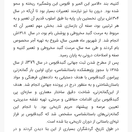
کتیبه، بند «الامیر ابن المیر و قابوس ابن وشمگیر» ریخته و محو
شده بود. درون بنا نیز نیازمند تعمیرات بسیار بود تا آن‌که در سال
۱۳۰۴ش، برای نخستین بار، پایه بنا طبق اسلوب قدیم آن تعمیر و به
هر ترتیبی بود، صفه آن بازسازی شد. بخش مهم تعمیر آن که
مربوط به مرمت گنبد مخروطی و پوشش بام بود، در سال ۱۳۱۸ش
انجام شد. از شهریور ماه همین سال، شروع به تهیه آجر مخصوص
بام کردند و طی سه سال، مرمت گنبد مخروطی و تعمیر کتیبه و
صفه و اصلاحات درونی به پایان رسید.
پس از مطرح شدن ثبت جهانی گنبدقابوس در سال 1379، از سال
۱۳۸۵ با مجوز پژوهشکده باستان‏شناسی، برای اولین بار گمانه‌زنی
پیرامون گنبدقابوس با هدف دستیابی به داده‌های فرهنگی و مواد
باستان‌شناختی و به منظور درج در پرونده جهانی انجام شد. هدف
از این‌گمانه‌زنی، شناخت دقیق ساختار معماری و سازه‌ای پی
گنبدقابوس برای اقدامات حفاظتی و مرمتی، تهیه نقشه مدیریتی،
تعیین عرصه و پیشنهاد حریم تاریخی بود. با انجام این
گمانه‌زنی‌های باستان‏شناسی، مشخص شد که گنبدقابوس بر فراز
تپه‌ای باستانی از دوران تاریخی، بنا شده است.
در طول تاریخ، گردشگران بسیاری از این بنا دیدن کردند و در