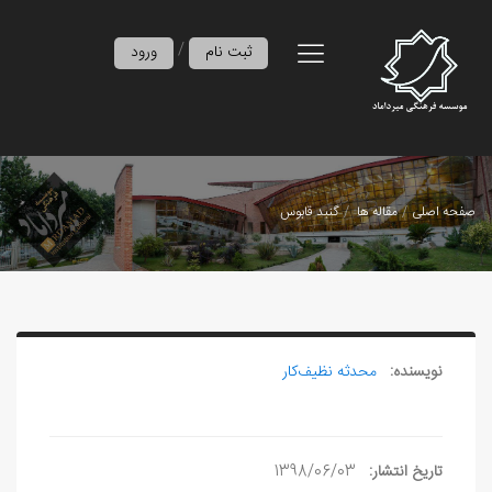
/
ثبت نام
ورود
صفحه اصلی
مقاله ها
گنبد قابوس
نویسنده:
محدثه نظیف‌کار
تاریخ انتشار:
1398/06/03