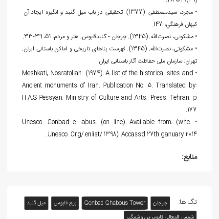
(49)، 54-48.
• مجرد، سيدمصطفي. (1377). تحقيقي در باب ميل گنبد و انگيزه ايجاد آن.
كيهان فرهنگي، 147.
• مشکوتی، نصرت‌الله. (1345). جرجان - گنبدقابوس. هنر و مردم، 51، 39-33.
• مشکوتی، نصرت‌الله. (1345). فهرست بناهای تاریخی و اماکن باستانی ایران.
تهران: سازمان ملی حفاظت آثار باستانی ایران.
• Meshkati, Nosratollah. (1974). A list of the historical sites and
Ancient monuments of Iran. Publication No. 5. Translated by:
H.A.S Pessyan. Ministry of Culture and Arts. Press. Tehran. p
177.
• Unesco. Gonbad e- abus. (on line). Available from: (whc.
Unesco. Org/ enlist/ 1398). Accassd 27th ganuary 2014.
منابع:
تگ ها:
جرجان
Gonbad Ghabous Tower
برج قابوس
ميل گنبد
شمس المعالی قابوس‌بن وشمگیر