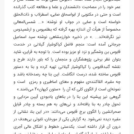
عمر خود را در مصاحبت دانشمندان و علما و مطالعه کتب گذرانده
است و حتی در مکتوبی از ابواسحاق صابی، اسطرلاب و ذات‌الحلق
خواسته است و صابی در جواب او نوشته: «... شمس‌المعالی
مخصوصاً از هیأت آن اندازه بهره گرفته که بطلمیوس و ارشمیدوس
نیز نگرفته‌اند... .» در ذخیره خوارزمشاهی نوشته سید اسماعیل
جرجانی آمده است: منجم فاضل کیاکوشیار گیلانی در خدمت
قابوس بن وشمگیر و نزد او عزیز بوده است. با توجه به قراین، شاید
بتوان نظر برخی پژوهشگران و منجمان را که باور دارند طرح و
نقشه گنبدقابوس را کیاکوشیار گیلانی تهیه کرده و بنا به دستور
قابوس ساخته شده، درست انگاشت. این بنا چه رصدخانه باشد و
چه مقبره، القاکننده‌ی مفهوم و معنای اساطیری و رمزی است و
نمونه‌ای است از الگوی کلی که آن را «ستون کیهان»2 می‌نامند.»
گروهی نیز پیشینه این بنا را در بناهای یادبودی آیین مزدایی و
تحول چادر به بنا یافته‌اند و نی‌های به هم بسته و چادر قبایل
صحرانشین را الگوی برج قابوس می‌دانند: «در این بنا، نشانی از
مقبره دیده نمی‌شود. به گزارش یکی از مورخان، تابوتی بی‌هدف در
درون آن قرار داشته است. یکدستی خطوط و اشکال عالی آجری