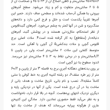
6×۲۵×۲۵ سانتی‌متر و گاهی اضلاع آن از ۲۳ تا ۲۵ و ضخامت آن از
۵ تا ۶ سانتی‌متر متفاوت و کم و زیاد می‌شود. سطح آجرهای
بیرونی بنا همگی آب‌ساب شده‌اند و سطحی صاف دارند. خمیر این
آجرها تقریباً یکدست است و خلل و فرج کمی دارد و دانه‌های
سنگ‌ریزه و شن در آن‏ها کمتر به چشم می‌خورد. آجرهای گنبدقابوس
از نظر استحکام، مثال‌زدنی هستند و در پوشش گنبد، آجرهای
دنباله‌دار (متقاطع) به کار گرفته شده است4. ملات اصلی برج
قابوس گچی و ملات بندکشی5 آن گچی یا آهکی است. حد
متوسط کلفتی این ملات ۲ سانتی‌متر است، ولی در پایین تا
8/2سانتی‌متر و در برخی نقاط به ۳ تا ۴ سانتی‌متر نیز می‌رسد.
اندود سطوح بنا نیز گچی است.
بر روی بدنه‌های دهگانه آجریِ برج به فاصله 3 متر از پایین و 60/2
متر از زیر طره سقف6، دو رشته کتیبه آجری به خط کوفی با متنی
کاملاً مشابه7، نصب و نام بانی، تاریخ ساخت و هدف بانی از
ساخت بنا در آن درج شده است. یکی از آن‏ها در نزدیکی پایه و
دیگری نزدیک انتهای پره‌هاست. آنچه در بالا قرار دارد، ناخواناست
و به نظر می‌آید فقط حضوری نمادین دارد. سادگیِ این کتیبه‌ی
عاری از هرگونه پیرایه می‌رساند که هدف از ساخت بنا، تنها