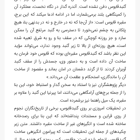
گنبدقابوس دفن نشده است. آندره گدار در نگاه نخست، عملکرد آن
را کمینگاهی بلند برمی‌شمارد، اما در ادامه ادعا می‎کند که این برج،
مقبره قابوس است: «از آن‌جا که نه در خارج و نه در بدنه‏ی بنا، هیچ
پلکانی به چشم نمی‌خورد تا دسترسی به گنبد مرتفع آن را ممکن
سازد و جز روزنه کوچکی که در سقف بنا و رو به شرق تعبیه شده
است، هیچ روزنه‌ای از بالا تا زیر گنبد وجود ندارد، می‌تواند مؤید
این نظر باشد که گنبدقابوس مقبره‌ای بوده که قابوس خود فرمان به
ساخت آن داده است و به دستور وی، جسدش را از سقف گنبد
آویزان کردند تا از گزند دشمنان در امان بماند و مقصود از ساخت
آن را ماندگاری، استحکام و عظمت آن می‌‌داند.»
دیگر پژوهشگران نیز با استناد به سخن گدار و استنباط خود، این بنا
را از جمله برج‌های آرامگاهی می‌دانند، اما پیرنیا این گنبد را علاوه بر
مقبره، یک میل راهنما نیز برشمرده است.
در تحقیقات امروزی بر روی گنبدقابوس، برخی از تاریخ‌نگاران نجوم
از روی قراین و مستندات پنداشته‌اند که این بنا برای رصدخانه
ساخته شده است و انگیزه‎ای غیر از ساخت مقبره داشتند. متن زیر
چکیده‎ای از جمله این تحقیقات است که پیرامون انگیزه‎ی ساخت
گنبدقابوس انجام شده است: «قابوس کسی بوده که هفده سال از