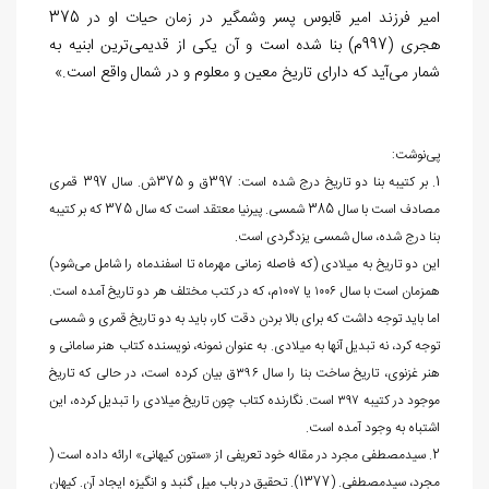
امیر فرزند امیر قابوس پسر وشمگیر در زمان حیات او در 375
هجری (997م) بنا شده است و آن یکی از قدیمی‌ترین ابنیه به
شمار می‌آید که دارای تاریخ معین و معلوم و در شمال واقع است.»
پی‌نوشت:
1. بر کتیبه بنا دو تاریخ درج شده است: 397ق و 375ش. سال 397 قمری
مصادف است با سال 385 شمسی. پیرنیا معتقد است که سال 375 که بر کتیبه
بنا درج شده، سال شمسی یزدگردی است.
این دو تاریخ به میلادی (که فاصله زمانی مهرماه تا اسفندماه را شامل می‌شود)
هم‏زمان است با سال ۱۰۰۶ یا ۱۰۰۷م، که در کتب مختلف هر دو تاریخ آمده است.
اما باید توجه داشت که برای بالا بردن دقت کار، باید به دو تاریخ قمری و شمسی
توجه کرد، نه تبدیل آن‏ها به میلادی. به عنوان نمونه، نویسنده کتاب هنر سامانی و
هنر غزنوی، تاریخ ساخت بنا را سال ۳۹۶ق بیان کرده است، در حالی که تاریخ
موجود در کتیبه ۳۹۷ است. نگارنده کتاب چون تاریخ میلادی را تبدیل کرده، این
اشتباه به وجود آمده است.
2. سیدمصطفی مجرد در مقاله خود تعریفی از «ستون کیهانی» ارائه داده است (
مجرد، سیدمصطفی. (1377). تحقیق در باب میل گنبد و انگیزه ایجاد آن. کیهان