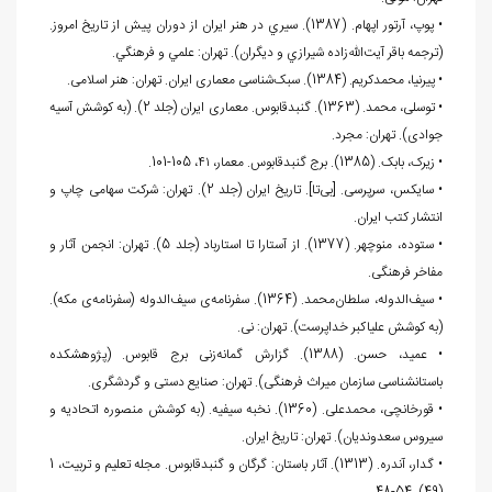
• پوپ، آرتور اپهام. (1387). سيري در هنر ايران از دوران پيش از تاريخ امروز.
(ترجمه باقر آيت‌الله‌زاده شيرازي و ديگران). تهران: علمي و فرهنگي.
• پیرنیا، محمدکریم. (1384). سبک‌شناسی معماری ایران. تهران: هنر اسلامی.
• توسلی، محمد. (1363). گنبدقابوس. معماری ایران (جلد 2). (به کوشش آسیه
جوادی). تهران: مجرد.
• زیرک، بابک. (1385). برج گنبدقابوس. معمار، ۴۱، 105-101.
• سایکس، سرپرسی. [بی‌تا]. تاریخ ایران (جلد 2). تهران: شرکت سهامی چاپ و
انتشار کتب ایران.
• ستوده، منوچهر. (1377). از آستارا تا استارباد (جلد 5). تهران: انجمن آثار و
مفاخر فرهنگی.
• سیف‌الدوله، سلطان‌محمد. (1364). سفرنامه‌ی سیف‌الدوله (سفرنامه‌ی مکه).
(به کوشش علی‏اکبر خداپرست). تهران: نی.
• عمید، حسن. (1388). گزارش گمانه‌زنی برج قابوس. (پژوهشکده
باستان‏شناسی سازمان میراث فرهنگی). تهران: صنایع دستی و گردشگری.
• قورخانچی، محمدعلی. (1360). نخبه سیفیه. (به کوشش منصوره اتحادیه و
سیروس سعدوندیان). تهران: تاریخ ایران.
• گدار، آندره. (1313). آثار باستان: گرگان و گنبدقابوس. مجله تعلیم و تربیت، 1