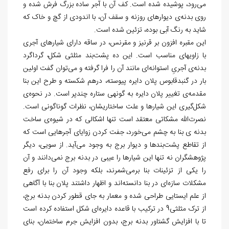
می‌رود، پوشیده شده است. کف آن با آجر ساده بزرگ فرش شده و
روی بدنه‌ی دیوارهای روزنه و سقف آن، با اندودی از گچ و خاک که
شاید به رنگ آبی بوده، تزئین شده است.
این مقبره افزون بر قرنیز و مقرنس، در ساقه دارای شیارهای آجری
با زاویه‎ای مناسب است. این ده پشت‌بند مثلثی شکل، گرداگرد
بدنه‌ی آجریِ استوانه‌ای مانند آن را فرا گرفته و می‌توان گفت اولین
بار در گنبدقابوس پلان دایره پیوسته، درهم شکسته و طرح این بنا
مقدمه‌ی تغییر پلان دایره به گونه‎‎‎ی ستاره چندپر است. در نحوه‌ی
شکل‌گیری این شیارها و علت ساختاریشان، نظرات گوناگونی است.
نصرت‌الله مشکاتی معتقد است تنها اشکالی که در شیوه‌ی ساخت
بدنه ی بنا به چشم می‌خورد، جفت کردن زوایای آجرهایی است که
از تقاطع پشت‌بندها و دیوار برج به وجود می‌آید. از سویی، دیگر
پژوهشگران نه تنها این شیارها را عیبی در بدنه برج نمی‌دانند و آن
‌را یکی از تزئینات بنا برمی‌شمرند، بلکه وجود آن ‌را برای رفع
مشکلات سازه‌ای در بنا دانسته‌اند و اظهار داشتند پلان بنا با آگاهی
از علم ایستایی طراحی شده و معمار به جای قطور کردن بدنه برج،
از ترک مثلثی9 در ترکیب با قاعده دایره‌ای شکل استفاده کرده است
تا با افزایش گشتاور بدنه برج، بدون افزایش جرم ساختمان، بنای