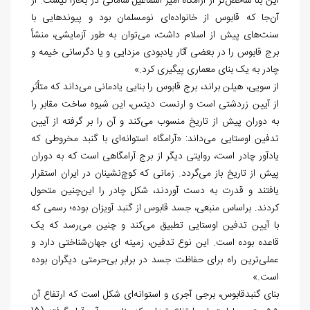
این بنا شاخص‌تر از آرامگاه امیر اسماعیل سامانی در بخارا نیست. از
آن‌جا که قابوس از خانواده‌ای نومسلمان بود و پیوندهایی با
سنت‌های پیش از اسلام داشت، می‌توان به طور آزمایشی، منشأ
برج قابوس را در بعضی آثار یادبودی مزدایی و یا دگرسانی خیمه و
چادر به یک بنای معماری پیگیری کرد.»
از سویی، هیلن براند، برج قابوس را بنایی یادمانی می‌داند که متأثر
از آیین زردشتی است و ارنست دیتس، این شیوه ساخت مقابر را
به دوران پیش از تاریخ منسوب می‌کند و آن را بر گرفته از آیین
تدفین اوستایی می‌داند: «آرامگاه استوانه‌ای با گنبد مخروطی که
یادآور چادر است، روایتی دیگر از برج آرامگاهی است که به دوران‌
پیش از تاریخ باز می‌گردد. زمانی که کوچ‌نشینان در ایران استقرار
یافتند و قدرت به دست آوردند، شکل چادر را این‌چنین متحول
کردند. براساس منبعی، جسد قابوس از گنبد آویزان بوده؛ رسمی که
با آیین تدفین اوستایی تطبیق می‌کند و چنین می‌رسد که یک
قاعده بوده است. این نوع تدفین، زمینه ای جهان‌شناختی دارد و
عملی‌ترین راه برای حفاظت جسد در برابر بی‌حرمتی دیگران بوده
است.»
بنای گنبدقابوس، برجی آجری و استوانه‌ای شکل است که ارتفاع آن