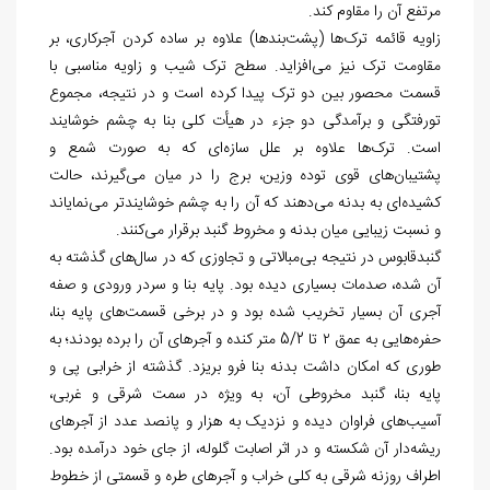
مرتفع آن را مقاوم کند.
زاویه قائمه ترک‌ها (پشت‌بندها) علاوه بر ساده کردن آجرکاری، بر
مقاومت ترک نیز می‌افزاید. سطح ترک شیب و زاویه مناسبی با
قسمت محصور بین دو ترک پیدا کرده ‌است و در نتیجه، مجموع
تورفتگی و برآمدگی دو جزء در هیأت کلی بنا به چشم خوشایند
است. ترک‌ها علاوه بر علل سازه‌ای که به صورت شمع و
پشتیبان‌های قوی توده وزین، برج را در میان می‌گیرند، حالت
کشیده‌ای به بدنه می‌دهند که آن را به چشم خوشایندتر می‌نمایاند
و نسبت زیبایی میان بدنه و مخروط گنبد برقرار می‌کنند.
گنبدقابوس در نتیجه بی‌مبالاتی و تجاوزی که در سال‌های گذشته به
آن شده، صدمات بسیاری دیده بود. پایه بنا و سردر ورودی و صفه
آجری آن بسیار تخریب شده بود و در برخی قسمت‌های پایه بنا،
حفره‌هایی به عمق ۲ تا 5/2 متر کنده و آجرهای آن را برده بودند؛ به
طوری که امکان داشت بدنه بنا فرو بریزد. گذشته از خرابی پی و
پایه بنا، گنبد مخروطی آن، به ویژه در سمت شرقی و غربی،
آسیب‌های فراوان دیده و نزدیک به هزار و پانصد عدد از آجرهای
ریشه‌دار آن شکسته و در اثر اصابت گلوله، از جای خود درآمده بود.
اطراف روزنه شرقی به کلی خراب و آجرهای طره و قسمتی از خطوط