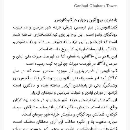
Gonbad Ghabous Tower
بلندترین برج آجری جهان در گنبدکاووس.
گنبدقابوس در نیم فرسخی شرقی خرابه شهر جرجان و در جنوب
رودگرگان واقع است. این برج بر روی تپه دست‌سازی، ساخته شده
است که قورخانچی این تپه را نه طبیعی می‌داند و نه مصنوعی،
بلکه آن را آوار ساختمان‌های کنار برج دانسته است.
این بنا در سال 1310ش، به شماره 86 در فهرست میراث ملی ایران و
در سال 1391، در فهرست میراث جهانی به ثبت رسیده است.
گنبدقابوس از قدیمی‌ترین آثار موجود اسلامی است که در سال
397ق1 به امر شمس‌المعالی قابوس بن وشمگیر (نک: قابوس بن
وشمگیر)، یکی از پادشاهان آل‌زیار ساخته شده و یادگاری است
گرانبها از دوران آبادی و شوکت سرزمین و دودمان آل‌زیار.
این گنبد در نيم‏فرسخی خرابه شهر جرجان و در جنوب رود گرگان
واقع شده است. جنوبش جنگل خاندوز فندرسك، مشرقش سرحد
گوكلان، شمالش رود گرگان و مغربش خرابه شهر جرجان است.
درباره ماهیت بنا و انگیزه ساخت آن، آرای محققان مختلف است؛
کاوش‌های باستان‌شناسی نشان می‌دهد که جسدی زیر بنای