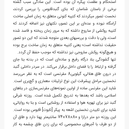
استحکام و عظمت پیکره آن بوده است. این سادگی سبب گشته
برخی از باستان شناسان که بنای گنبدقابوس را بررسی کردند،
نخست تصور می‎کردند که کتیبه کنونی متعلق به زمان اصلی ساخت
آرامگاه نبوده و عده‌ای بر این تصور، نکته‎ای نیز اضافه کردند که
کتیبه روکشی از ساروج داشته که به مرور زمان ریخته و فاسد شده
است، ولی با دقت و بررسی‎های بعدی متوجه شدند که این دو تصور
حقیقت نداشته است؛ یعنی کتیبه متعلق به زمان ساخت برج بوده
و هیچ‌گونه روکش ساروجی نیز نداشته که موجب حفظ آن گردد.
تنها گشودگی بنا، درگاه رفیع و ساده‌ای است که در بدنه بنا جای
گرفته و ارتباط را با فضای داخل برقرار می‌کند. در سردر داخلی گنبد
در درون طاق هلالی، گیلویی8 مقرنسی است که به نظر می‌رسد
نخستین مراحل پیشرفت این نوع تزئینات معماری و گچ‌بری است.
شاید این مقرنس ساده از اولین نمونه‌های مقرنس‌سازی در بناهای
اسلامی ‏باشد که بعدها به تدریج تکمیل شده است. روزنه شرقی
گنبد نیز برای تهویه هوا و استفاده از روشنایی است و بنا به روایاتی،
شاید برای تابیدن نخستین اشعه به پیکر [تابوت] قابوس بوده است.
این روزنه دو متر درازا و 80×78×74 سانتی‏متر پهنا دارد و طاق آن
از دو طرف با آجرهای مخصوصی که برای زدن طاق چشمه به کار