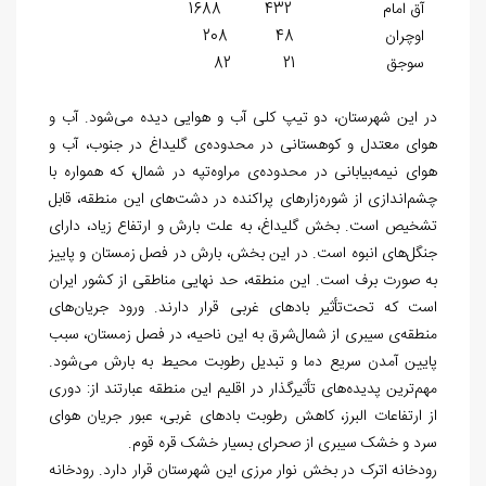
آق امام 432 1688
اوچران 48 208
سوجق 21 82
در این شهرستان، دو تیپ کلی آب و هوایی دیده می‌شود. آب و
هوای معتدل و کوهستانی در محدوده‌ی گلیداغ در جنوب، آب و
هوای نیمه‌بیابانی در محدوده‌ی مراوه‌تپه در شمال، که همواره با
چشم‌اندازی از شوره‌زارهای پراکنده در دشت‌های این منطقه، قابل
تشخیص است. بخش گلیداغ، به علت بارش و ارتفاع زیاد، دارای
جنگل‌های انبوه است. در این بخش، بارش در فصل زمستان و پاییز
به صورت برف است. این منطقه، حد نهایی مناطقی از کشور ایران
است که تحت‌تأثیر بادهای غربی قرار دارند. ورود جریان‌های
منطقه‌ی سیبری از شمال‌شرق به این ناحیه، در فصل زمستان، سبب
پايين آمدن سریع دما و تبدیل رطوبت محیط به بارش می‌شود.
مهم‌ترین پدیده‌های تأثیرگذار در اقلیم این منطقه عبارتند از: دوری
از ارتفاعات البرز، کاهش رطوبت بادهای غربی، عبور جریان هوای
سرد و خشک سیبری از صحرای بسیار خشک قره قوم.
رودخانه اترک در بخش نوار مرزی این شهرستان قرار دارد. رودخانه