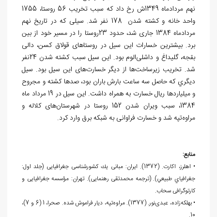
نهم مردادماه 1349ش رخ داد که سبب تخریب 56 روستا، 1755
واحد خانه و کشته شدن 178 نفر شد. سیلی که در تاریخ نهم
مردادماه 1384 جاری شد، حدود 23روستا را در مسیر خود از بین
برد. بیشترین خسارات این سیل در روستاهای قولاق کسن، دالی
بقجه، گلیداغ و داشلی‌الوم بود. این سیل سبب کشته شدن 24نفر
شد. تخریب زیرساخت‌ها از دیگر خسارت‌های این سیل بود. سیل
ديگري كه حاصل سه ساعت بارش باران بود، صدها کشته و مجروح
و میلیاردها ریال خسارت به همراه داشت. اين سیل در 19 مرداد ماه
1384، سبب ويران شدن 152 روستا در شهرستان‌های کلاله و
مراوه‌تپه شد و خسارت فراوانی به شبکه برق وارد کرد.
منابع:
• اهلرز، اکارت. (1372). ايران: مبانی يك کشورشناسی جغرافیایی (جلد اول:
جغرافياي طبيعي). (ترجمه‌ محمدتقی رهنمایی). تهران: مؤسسه جغرافیایی و
کارتوگرافی سحاب.
• بهلکه‌زاده، عبدی‌نور. (1377). مراوه‌تپه، دیار فراموش شده. صحرا، 1 (6 و 7)،
10.