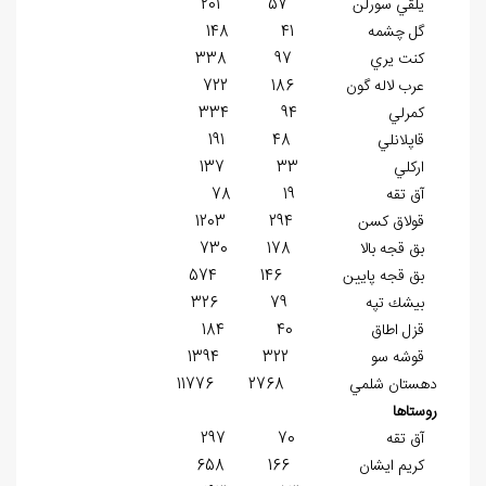
يلقي سورلن 57 201
گل چشمه 41 148
كنت يري 97 338
عرب لاله گون 186 722
كمرلي 94 334
قاپلانلي 48 191
اركلي 33 137
آق تقه 19 78
قولاق كسن 294 1203
بق قجه بالا 178 730
بق قجه پايين 146 574
بيشك تپه 79 326
قزل اطاق 40 184
قوشه سو 322 1394
دهستان ‏شلمي 2768 11776
روستاها
آق تقه 70 297
كريم ايشان 166 658