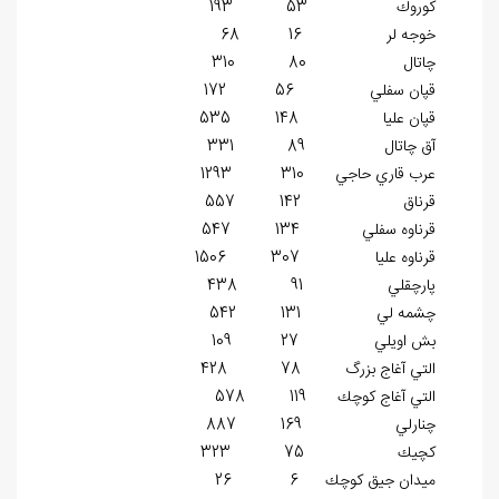
كوروك 53 193
خوجه لر 16 68
چاتال 80 310
قپان سفلي 56 172
قپان عليا 148 535
آق چاتال 89 331
عرب قاري حاجي 310 1293
قرناق 142 557
قرناوه سفلي 134 547
قرناوه عليا 307 1506
پارچقلي 91 438
چشمه لي 131 542
بش اويلي 27 109
التي آغاج بزرگ 78 428
التي آغاج كوچك 119 578
چنارلي 169 887
كچيك 75 323
ميدان جيق كوچك 6 26