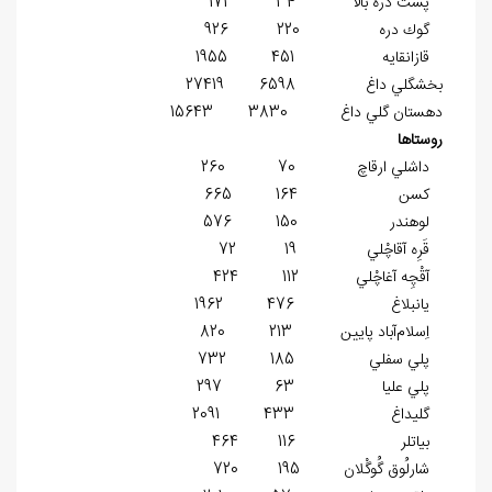
پست دره بالا 34 171
گوك دره 220 926
قازانقايه 451 1955
بخش‏گلي داغ 6598 27419
دهستان ‏گلي داغ 3830 15643
روستاها
داشلي ارقاچ 70 260
كسن 164 665
لوهندر 150 576
قَرِه آقاچْلي 19 72
آقْچِه آغاچْلي 112 424
يانبلاغ 476 1962
اِسلام‌آباد پايين 213 820
پلي سفلي 185 732
پلي عليا 63 297
گليداغ 433 2091
بياتلر 116 464
شارلُوق گُ‍وگْلان 195 720