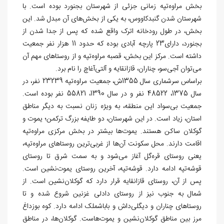
بخش مراوه‌تپه زمانی جزئی از شهرستان بجنورد بوده است. با
شهرستان شدن گنبدکاووس، به یکی از بخش‌های آن مبدل شد. این
بخش، در طول رودخانه اترک واقع شده که پس از جدا شدن از
بجنورد، دارای23 پارچه آبادی بوده که حدود 11 هزار نفر جمعیت
داشته است. مرکز این بخش، قصبه مراوه‌تپه و از روستاهای مهم آن
می‌توان آجی‌سو، چناران، قازانقایه و آلتی‌آغاچ را نام برد.
براساس سرشماری سال 1355ش، جمعیت مراوه‌تپه 23239 نفر، در
سال 1375، 48522 نفر و در سال 1390، 55821 نفر بوده است.
جمعیت بی‌سواد این منطقه، به ویژه زنان نسبت به دیگر مناطق
استان، زیاد است. در این شهرستان، دو طایفه بزرگ ترکمن‌؛ يموت و
گوكلان ساکن هستند. یموت‌ها بیشتر در بخش مرکزی مراوه‌تپه
اقامت دارند. محل سکونت آن‌ها از غربی‌ترین روستاهای مراوه‌تپه،
یعنی روستای قره‌گل آغاز می‌شود و به سمت شرق تا روستای
قوشه‌تپه ادامه دارد. قوشه‌تپه، آخرین روستای یموت‌نشین است.
پس از آن، روستای قازانقایه قرار دارد که گوکلان‌نشین است. از
شمال به جنوب نیز از روستای دادلی غزنین شروع شده و تا
روستاهای چناران و دیگلی‌داش و باباشملک ادامه دارد. کوه بوزداغ
مرز بین مناطق گوکلان‌نشین و یموت‌هاست. گوکلان‌ها، در مناطق