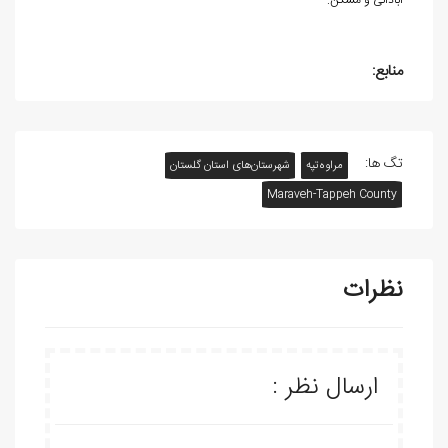
آبادانی و مسکن.
منابع:
تگ ها:
مراوه‌تپه
شهرستان‌های استان گلستان
Maraveh-Tappeh County
نظرات
ارسال نظر :