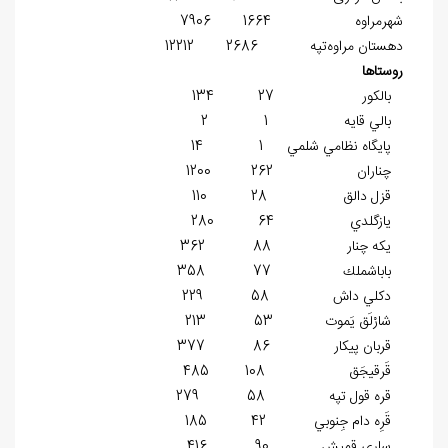
شهر‏مراوه 1664 7906
دهستان ‏مراوه‌تپه 2686 12212
روستاها
بالكور 27 134
بالي قايه 1 2
پايگاه نظامي شلمي 1 14
چناران 262 1200
قزل دالق 28 110
يازگلدي 64 280
يكه چنار 88 362
باباشملك 77 358
دكلي داش 58 229
شارْلَق يَموت 53 213
قربان پيكار 86 377
قَرقيجَق 108 485
قره قول تپه 58 279
قَرِه دام جِنوبي 42 185
ساري قميش 90 416