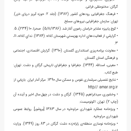
گرگان: مختومقلی فراغی.
• فرهنگ جغرافیایی رودهای کشور. (1382). (جلد 2: حوزه آبریز دریای خزر).
تهران: سازمان جغرافیایی نیروهای مسلح.
• کوچ پاییزه عشایر خراسان رضوی آغاز شد. (5/8/1386). صحرا، 10 (234)، 5.
• گزارشي از فعاليت‌هاي اداره بهزيستي شهرستان كلاله. (1384). نداي كلاله، 11،
3.
• معاونت برنامه‌ریزی استانداری گلستان. (1390). گزارش اقتصادی، اجتماعی
و فرهنگی استان گلستان.
• معینی، اسدالله. (1344). جغرافیا و جغرافیای تاریخی گرگان و دشت. تهران:
طبع کتاب.
• نتایج تفصیلی سرشماری نفوس و مسکن سال 1390. مرکز آمار ایران. بازيابي از:
http//: amar.org.ir
• وخشوری، سیدابراهیم. (1345). گرگان و دشت در چهل سال اخیر و آینده آن
(چاپ 2). تهران: اكونوميست.
• ویژه‌­نامه عملکرد شهرداری مراوه‌تپه در سال 1383 [بروشور]. روابط عمومی
شهرداری مراوه‌­تپه.
• ویژه‌نامه نوسازی منطقه‌ی زلزله‌زده دشت گرگان در 83 روز. (1349). وزارت