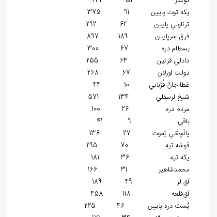
گوندر 51 242
يكه توت پايين 91 375
ترناولي پايين 62 292
فرق سرپايين 189 897
بسطام دره 67 300
دادلي قزنين 64 255
دولت اورلان 67 268
عَطا جانْ قُرْباني 10 44
شيخ لرسفلي 134 571
مردم دره 26 100
باقي 9 41
پالْچِقْلي يَموت 27 136
قوشه تپه 70 295
يكه تپه 36 181
محمدشاهير 31 166
آق لر 49 189
آق‌قلعه 118 458
پُست دره پايين 46 225