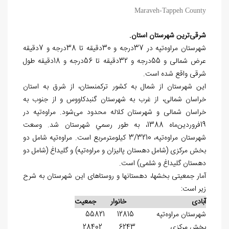
Maraveh-Tappeh County
شرقی‌ترین شهرستان استان.
شهرستان مراوه‌تپه در 37درجه و 30دقیقه تا 38درجه و 7دقیقه
عرض شمالی و 55درجه و 32دقیقه تا 56درجه و 18دقیقه طول
شرقی واقع شده است.
این شهرستان از شمال به کشور ترکمنستان، از شرق به استان
خراسان شمالی، از غرب به شهرستان گنبدکاووس و از جنوب به
خراسان شمالی و شهرستان کلاله محدود می‌شود. مراوه‌تپه در
19فروردین‌ماه 1388، به طور رسمي شهرستان شد. وسعت
شهرستان مراوه‌تپه، 3/3210 کیلومترمربع است. مراوه‌تپه شامل دو
بخش مرکزی (شامل دهستان پالیزان و مراوه‌تپه) و گلیداغ (شامل دو
دهستان گلیداغ و شلمی) است.
آمار جمعیتی بخش‏ها، دهستان‏ها و روستاهای این شهرستان به شرح
زیر است:
آبادی خانوار جمعیت
شهرستان ‏مراوه‌تپه 12815 55821
بخش مرکزی 6243 28402