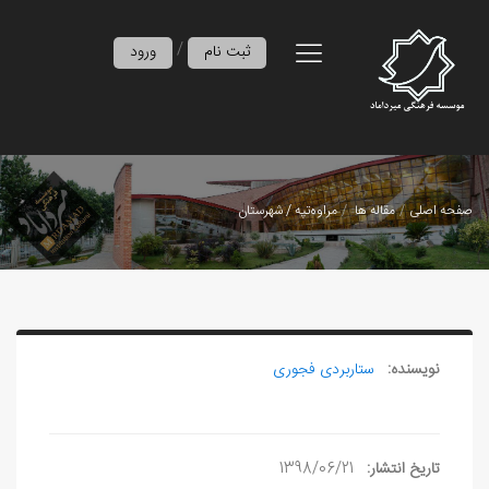
/
ثبت نام
ورود
صفحه اصلی
مقاله ها
مراوه‌تپه / شهرستان
نویسنده:
ستاربردی فجوری
تاریخ انتشار:
1398/06/21