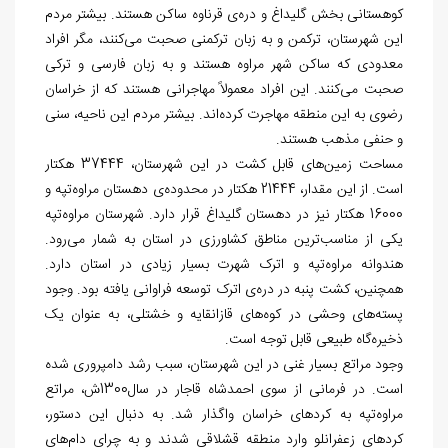
کوهستانی بخش گلیداغ و دره‌ی قرناوه ساکن هستند. بيشتر مردم
این شهرستان، ترکمن و به زبان ترکمنی صحبت می‌کنند، مگر افراد
معدودی که ساکن شهر مراوه هستند و به زبان فارسی و ترکی
صحبت می‌کنند. این افراد معمولاً مهاجرانی هستند که از خراسان
رضوی به این منطقه مهاجرت کرده‌اند. بیشتر مردم این ناحیه، سنی
و حنفی مذهب هستند.
مساحت زمین‌های قابل کشت در این شهرستان، 37444 هکتار
است. از این مقدار، 21444 هکتار در محدوده‌ی دهستان مراوه‌تپه و
16000 هکتار نیز در دهستان گلیداغ قرار دارد. شهرستان مراوه‌تپه
یکی از مناسب‌ترین مناطق کشاورزی در استان به شمار می‌رود.
هندوانه مراوه‌تپه و اترک شهرت بسیار زیادی در استان دارد.
همچنین، کشت پنبه در دره‌ی اترک توسعه فراوانی یافته بود. وجود
پسته‌های وحشی در کوه‌های قازانقایه و خشتلی، به عنوان یک
ذخیره‌گاه طبیعی قابل توجه است.
وجود مراتع بسیار غنی در اين شهرستان، سبب رشد دامپروری شده
است. در فرمانی از سوی احمدشاه قاجار در سال1300ش، مراتع
مراوه‌تپه به کردهای خراسان واگذار شد. به دنبال این دستور،
کردهای زعفرانلو وارد منطقه قشلاقی شدند و به چرای دام‌های