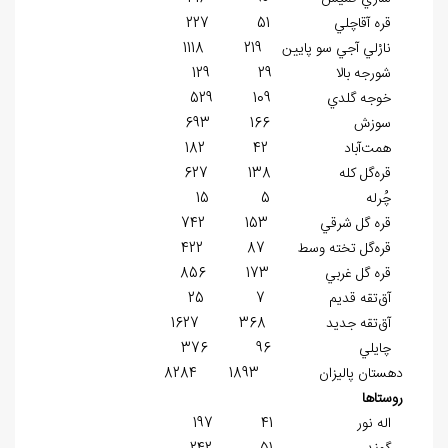
قره آقاچلي 51 227
نارْلي آجي سو پايين 219 1118
شورجه بالا 29 129
خوجه گلدي 109 529
سوزش 166 693
همت‌آباد 42 182
قره‌گل كله 138 627
چُرله 5 15
قره گل شرقي 153 742
قره‌‌گل تخته وسط 87 422
قره گل غربي 173 856
آق‌تقه قديم 7 25
آق‌تقه جديد 368 1627
چايلي 96 376
دهستان ‏پاليزان 1893 8284
روستاها
اله نور 41 197