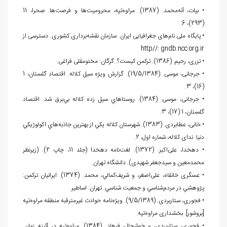
• بیات، آنه‌محمد. (1387). مراوه‌تپه، محرومیت‌ها و فرصت‌ها. صحرا، 11
(293)، 6.
• پایگاه ملی نام‌های جغرافیایی ایران. سازمان نقشه‌برداری کشوری. دسترسی از
http//: gndb.ncc.org.ir
• تزری، رحیم. (1386). ترکمن کیست؟. گرگان: مختومقلی فراغی.
• جرجانی، موسی. (19/5/1384). گزارش ويژه سیل کلاله. اقتصاد گلستان، 1
(16)، 3.
• جرجانی، موسی. (1384). روستاهاي سيل زده كلاله بي‌برق شد. اقتصاد
گلستان، 1 (17)، 3.
• خانی، عطابردی. (1383). شهرستان كلاله يكي از بهترين جاذبه‌هاي اكولوژيكي
دنيا. ندای کلاله، شماره اول، 2.
• دهخدا، علی‌اکبر. (1372). لغت‌نامه دهخدا (جلد 11، چاپ 2). (زیرنظر
محمدمعین و سیدجعفر شهیدی). دانشگاه تهران.
• عسگری خانقاه، علی‌اصغر، و شريف‌كمالي، محمد. (1374). ایرانیان ترکمن:
پژوهشي در مردم‌شناسي و جمعيت شناسي. تهران: اساطیر.
• فجوری، ستاربردی. (9/5/1389). ویژه‌نامه حوادث غیرمترقبه منطقه مراوه­‌تپه
[بروشور]. بخشداری مراوه­‌تپه.
• فجوری، ستاربردی، و خوشحال، فرهاد. (1384). مراوه‌تپه در آئینه زمان.