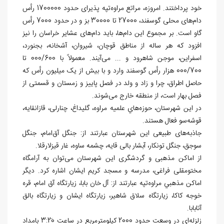
خود ‌پرداختند. امروزه، مراتع مراوه‌تپه پذیرای حدود 1700000 رأس
دام‌های محلی گوسفند، 27000 تا 30000 بز و در حدود 7000 رأس
گاو است. بر مجموع این دام‌ها، باید دام‌های عشایر خراسان را نیز
افزود که هر ساله از مناطق قوچان، شیروان، آشخانه، بجنورد،
اسفراین، موجن شاهرود و ... می‌آیند. معمولاً با 000/600 تا
000/700 هزار رأس گوسفند وارد و با بیش از یک میلیون رأس که
حاصل اطراق، چرا و زاد و ولد در فصل پاییز و زمستان و قسمتی از
فصل بهار است، از منطقه خارج می‌شوند.
در اين شهرستان، حوزه‌هاي علميه مراوه، گلیداغ، چنارلی، قازانقایه،
قوشه‌سو فعال هستند.
جاذبه‌های طبیعی این شهرستان عبارتند از: جنگل آق‌امام، جنگل
سوجق، جنگل تونکار، آبشار بالی قایه، چشمه ساوه، غار قیزلارقلا.
از اماکن مذهبی و گردشگری این شهرستان می‌توان به آرامگاه
مختومقلی فراغی، مدرسه و مسجد کریم ایشان اشاره کرد. دیگر
اماکن مذهبي مراوه‌تپه عبارتند از: آل خان بابا، زیارتگاه آق امام، قره
خوجه کاکا، زیارتگاه سلاق شاهیر، زیارتگاه ایشان و زیارتگاه بالق
آتابابا.
زلزله‌ای در وسعت حدود 2000 کیلومترمربع در ساعت 3:20َ بامداد