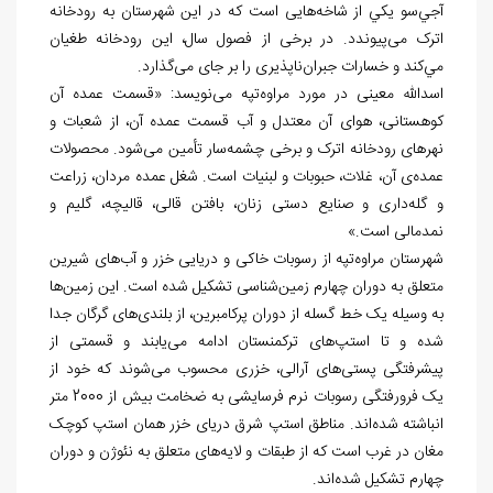
آجي‌سو يكي از ‌شاخه‌هایی است که در این شهرستان به رودخانه
اترک می‌پیوندد. در برخی از فصول سال، این رودخانه طغیان
مي‌كند و خسارات جبران‌ناپذیری را بر جای می‌گذارد.
اسدالله معینی در مورد مراوه‌تپه می‌نویسد: «قسمت عمده آن
کوهستانی، هوای آن معتدل و آب قسمت عمده آن، از شعبات و
نهرهای رودخانه اترک و برخی چشمه‌سار تأمین می‌شود. محصولات
عمده‌ی آن، غلات، حبوبات و لبنیات است. شغل عمده مردان، زراعت
و گله‌داری و صنایع دستی زنان، بافتن قالی، قالیچه، گلیم و
نمدمالی است.»
شهرستان مراوه‌تپه از رسوبات خاکی و دریایی خزر و آب‌های شیرین
متعلق به دوران چهارم زمین‌شناسی تشکیل شده است. این زمین‌ها
به وسیله یک خط گسله از دوران پرکامبرین، از بلندی‌های گرگان جدا
شده و تا استپ‌های ترکمنستان ادامه می‌یابند و قسمتی از
پیشرفتگی پستی‌های آرالی، خزری محسوب می‌شوند که خود از
یک فرورفتگی رسوبات نرم فرسایشی به ضخامت بیش از 2000 متر
انباشته شده‌اند. مناطق استپ شرق دریای خزر همان استپ کوچک
مغان در غرب است که از طبقات و لایه‌های متعلق به نئوژن و دوران
چهارم تشکیل شده‌اند.