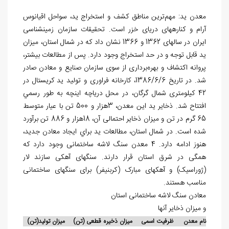
معدن ید: مهم‌ترین مناطق کشف و استخراج ید، سواحل اقیانوس
آرام و کناره‎های دریای خزر است. تحقیقات سازمان زمین‎شناسی
ایران در سال‎های 1362 و 1366 نشان داد که در شمال استان، میزان
ید قابل توجه و در حد استخراج وجود دارد. پس از مطالعات بیشتر،
پروانه اکتشاف و بهره‌برداری از سوی سازمان صنایع و معادن صادر
شد. در تاریخ 1386/6/6، کارخانه فراوری و تولید ید کریستال در
42 کیلومتری شمال گرگان، در محل دریاچه اینچه به طور رسمي
افتتاح شد. ذخایر ید این معدن، 3هزار و 500 تن با عیار متوسط
65 گرم در تن و میزان ذخایر احتمالی آن، 18هزار و 886 تن برآورد
شده است. در شمال استان، مطالعات ید براي ایجاد معادن جدید،
هنوز ادامه دارد. 4 معدن سنگ لاشه ساختمانی وجود دارد که
همگی در شرق استان قرار دارند. سنگ‎های آهکی سازند لار
(ژوراسیک) و آهک‎های مبارک (کربنیفر) برای سنگ‎های ساختمانی
مناسب هستند.
معادن سنگ لاشه ساختمانی استان
و میزان ذخایر آن‎ها
نام معدن ظرفیت اسمی میزان ذخیره قطعی (تن) میزان تولید(تن)