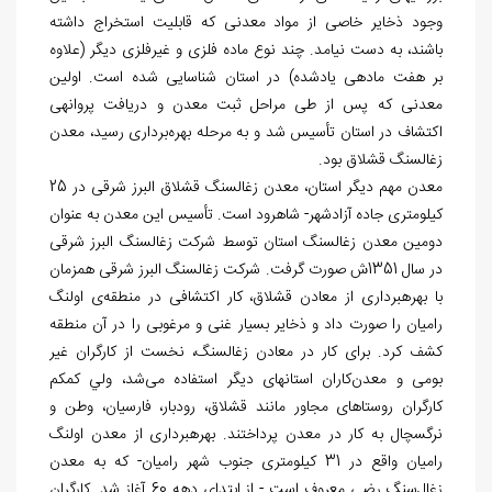
وجود ذخایر خاصی از مواد معدنی که قابلیت استخراج داشته
باشند، به دست نیامد. چند نوع ماده فلزی و غیرفلزی دیگر (علاوه
بر هفت ماده‏ی یادشده) در استان شناسایی شده است. اولین
معدنی که پس از طی مراحل ثبت معدن و دريافت پروانه‎ی
اکتشاف در استان تأسیس شد و به مرحله بهره‌برداری رسید، معدن
زغال‏سنگ قشلاق بود.
معدن مهم دیگر استان، معدن زغال‏سنگ قشلاق البرز شرقی در 25
کیلومتری جاده آزادشهر- شاهرود است. تأسیس این معدن به عنوان
دومین معدن زغال‏سنگ استان توسط شرکت زغال‏سنگ البرز شرقی
در سال 1351‌ش صورت گرفت. شرکت زغال‏سنگ البرز شرقی هم‎زمان
با بهره‎برداری از معادن قشلاق، کار اکتشافی در منطقه‌ی اولنگ
رامیان را صورت داد و ذخایر بسیار غنی و مرغوبی را در آن منطقه
کشف کرد. برای کار در معادن زغال‏سنگ، نخست از کارگران غیر
بومی و معدن‌کاران استان‎های دیگر استفاده می‌شد، ولي کم‎کم
کارگران روستاهای مجاور مانند قشلاق، رودبار، فارسیان، وطن و
نرگس‏چال به کار در معدن پرداختند. بهره‏برداری از معدن اولنگ
رامیان واقع در 31 کیلومتری جنوب شهر رامیان- که به معدن
زغال‌سنگ رضی معروف است - از ابتدای دهه 60 آغاز شد. کارگران