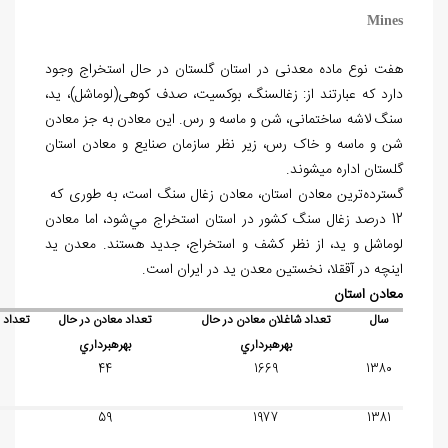
Mines
هفت نوع ماده معدنی در استان گلستان در حال استخراج وجود
دارد که عبارتند از: زغال‏سنگ، بوکسیت، صدف کوهی(لوماشل)، ید،
سنگ لاشه ساختمانی، شن و ماسه و رس. این معادن به جز معادن
شن و ماسه و خاک رس، زیر نظر سازمان صنایع و معادن استان
گلستان اداره می‏شوند.
گسترده‌ترین معادن استان، معادن زغال سنگ است، به طوری که
12 درصد زغال سنگ کشور در استان استخراج مي‌شود، اما معادن
لوماشل و ید، از نظر کشف و استخراج، جدید هستند. معدن ید
اینچه در آق‏قلا، نخستین معدن ید در ایران است.
معادن استان
سال
تعداد شاغلان معادن در حال
تعداد معادن در حال
تعداد
بهره‏برداري
بهره‏برداري
44
1669
1380
59
1977
1381