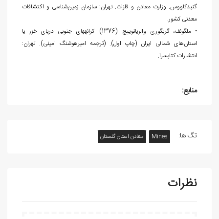
‌گنبدکاووس. وزارت معادن و فلزات. تهران: سازمان زمین‌شناسی و اکتشافات
معدنی کشور.
• ملگونف، گریگوری والریانوییچ. (1376). کرانه‎های جنوبی دریای خزر یا
استان‌های شمالی ایران (چاپ اول). (ترجمه امیرهوشنگ امینی). تهران:
انتشارات کتاب‏سرا.
منابع:
تگ ها:
Mines
معادن استان گلستان
نظرات