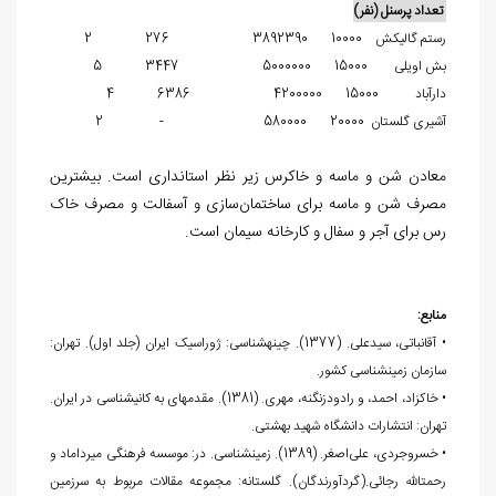
تعداد پرسنل (نفر)
رستم گالیکش 10000 3892390 276 2
بش اویلی 15000 5000000 3447 5
دارآباد 15000 4200000 6386 4
آشیری گلستان 20000 580000 - 2
معادن شن و ماسه و خاک‏رس زیر نظر استانداری است. بیشترین
مصرف شن و ماسه برای ساختمان‌سازی و آسفالت و مصرف خاک
‏رس برای آجر و سفال و کارخانه سیمان است.
منابع:
• آقانباتی، سیدعلی. (1377). چینه‏شناسی: ژوراسیک ایران (جلد اول). تهران:
سازمان زمین‎شناسی کشور.
• خاکزاد، احمد، و رادودزنگنه، مهری. (1381). مقدمه‎ای به کانی‏شناسی در ایران.
تهران: انتشارات دانشگاه شهید بهشتی.
• خسروجردی، علی‌اصغر. (1389). زمین‏شناسی. در: موسسه فرهنگی میرداماد و
رحمت‏الله رجائی.(گردآورندگان). گلستانه: مجموعه مقالات مربوط به سرزمین