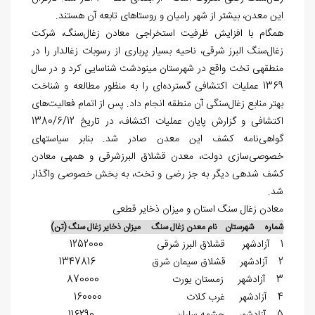
این معدن، بیشتر از شهر رامیان و روستاهای تابعه آن هستند.
همگام با افزایش ظرفیت استخراجی معادن زغال‌سنگ، شرکت
زغال‌سنگ البرز شرقی، ناحیه بسیار پرباری از رسوبات زغال‏دار را در
منطقه‏ی تخت واقع در شهرستان مینودشت شناسایی کرد و در سال
1369 عملیات اکتشافی گسترده‌ای را به منظور مطالعه و شناخت
بهتر منابع زغال‌سنگی آن منطقه انجام داد. پس از اتمام فعالیت‌های
اکتشافی و گزارش پایان عملیات اکتشاف، در تاریخ 1380/6/12
گواهی‌نامه کشف این معدن صادر شد. بنابر سیاست‏های
خصوصی‌سازی دولت، معدن قشلاق البرزشرقی و همه‏ی معادن
کشف شده‏ی دیگر به جز رضی و تخت، به بخش خصوصی واگذار
شد.
معادن زغال سنگ استان و میزان ذخایر قطعی
شماره شهرستان نام معدن زغال سنگ میزان ذخایر زغال سنگ (تن)
1 آزادشهر قشلاق البرز شرقی 1252000
2 آزادشهر قشلاق سیمان شرق 1347816
3 آزادشهر زمستان یورت 870000
4 آزادشهر غرب کلات 160000