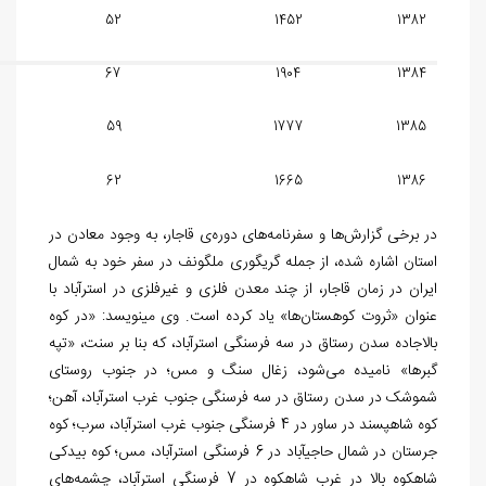
52
1452
1382
67
1904
1384
59
1777
1385
62
1665
1386
در برخی گزارش‌ها و سفرنامه‌های دوره‌ی قاجار، به وجود معادن در
استان اشاره شده، از جمله گریگوری ملگونف در سفر خود به شمال
ایران در زمان قاجار، از چند معدن فلزی و غیرفلزی در استرآباد با
عنوان «ثروت کوهستان‌ها» یاد کرده است. وی می‎نویسد: «در کوه
بالاجاده سدن رستاق در سه فرسنگی استرآباد، که بنا بر سنت، «تپه
گبرها» نامیده می‌شود، زغال سنگ و مس؛ در جنوب روستای
شموشک در سدن رستاق در سه فرسنگی جنوب غرب استرآباد، آهن؛
کوه شاه‏پسند در ساور در 4 فرسنگی جنوب غرب استرآباد، سرب؛ کوه
جرستان در شمال حاجی‎آباد در 6 فرسنگی استرآباد، مس؛ کوه بیدکی
شاهکوه بالا در غرب شاهکوه در 7 فرسنگی استرآباد، چشمه‌های