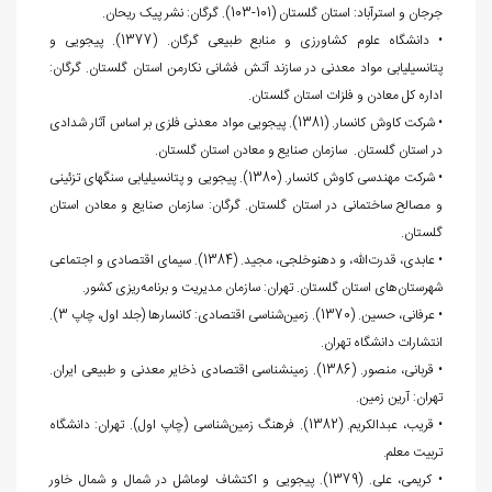
جرجان و استرآباد: استان گلستان (101-103). گرگان: نشر پیک ریحان.
• دانشگاه علوم کشاورزی و منابع طبیعی گرگان. (1377). پی‏جویی و
پتانسیل‏یابی مواد معدنی در سازند آتش فشانی نکارمن استان گلستان. گرگان:
اداره کل معادن و فلزات استان گلستان.
• شرکت کاوش کانسار. (1381). پی‏جویی مواد معدنی فلزی بر اساس آثار شدادی
در استان گلستان. سازمان صنایع و معادن استان گلستان.
• شرکت مهندسی کاوش کانسار. (1380). پی‏جویی و پتانسیل‎یابی سنگ‎های تزئینی
و مصالح ساختمانی در استان گلستان. گرگان: سازمان صنایع و معادن استان
گلستان.
• عابدی، قدرت‌الله، و دهنوخلجی، مجید. (1384). سیمای اقتصادی و اجتماعی
شهرستان‌های استان گلستان. تهران: سازمان مدیریت و برنامه‌ریزی کشور.
• عرفانی، حسین. (1370). زمین‌شناسی اقتصادی: کانسارها (جلد اول، چاپ 3).
انتشارات دانشگاه تهران.
• قربانی، منصور. (1386). زمین‎شناسی اقتصادی ذخایر معدنی و طبیعی ایران.
تهران: آرین زمین.
• قریب، عبدالکریم. (1382). فرهنگ زمین‌شناسی (چاپ اول). تهران: دانشگاه
تربیت معلم.
• کریمی، علی. (1379). پی‏جویی و اکتشاف لوماشل در شمال و شمال خاور