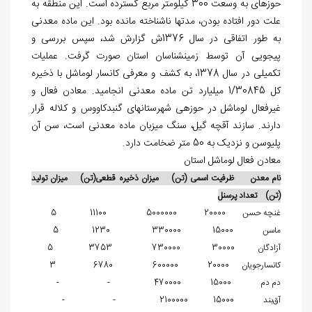
حوزه‎ای به وسعت 300 کیلومتر مربع گسترده است. این منطقه به
علت دور افتاده بودن، مدت‎ها ناشناخته مانده بود. این ماده معدنی
به طور اتفاقی در سال 1376ش گزارش شد، سپس بررسی و
پی‏جویی آن توسط زمین‎شناسان استان صورت گرفت. عملیات
تکمیلی در سال 1378، به کشف و معرفی کانسار لوماشل با ذخیره
کل 1/30845 میلیارد تن ماده معدنی انجامید. معادن فعال و
غیرفعال لوماشل در حوزه‏ی شهرستان‎های گنبدکاووس و کلاله قرار
دارند. سازند آقچه گیل، سنگ میزبان ماده معدنی است، سن آن
پلیوسن و نزدیک به 50 متر ضخامت دارد.
معادن فعال لوماشل استان
نام معدن ظرفیت اسمی (تن) میزان ذخیره قطعی(تن) میزان تولید
(تن) تعداد پرسنل
غنچه حسن 20000 5000000 11100 5
ماسن 15000 330000 1230 5
آزادگان 30000 730000 3753 5
کانسارجویان 20000 600000 6780 3
دم دم 15000 470000 - -
آق‌بند 15000 2100000 - -