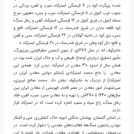
نفت؛ پیرگرده کوه در 7 فرسنگی استرآباد، سرب و آهن؛ یزدکی در
جنوب غرب کتول در 8 فرسنگی استرآباد، سرب و مس؛ دهنه‎ی سرخ
محله کتول در شرق کتول در 12 فرسنگی استرآباد، آهن و زغال سنگ؛
کوه قلعه ماران در شرق فندرسك در 12 فرسنگی استرآباد، قلع و
مس؛ نیل کوه در ناحیه گوکلان در 22 فرسنگی استرآباد، مس و آهن
و قلع؛ دال کوه وطن در شرق فندرسک در 20 فرسنگی استرآباد.»
خانیکوف که در سال 1276ق، از سوی انجمن جغرافیایی پترزبورگ،
مأمور تحقیق درباره‌ی اوضاع طبیعی و آب و خاک ایران شده بود، در
همان سال از حدود 30 معدن در استرآباد دیدن کرد. همه‌ی این
معادن را حاج محمد استرآبادی (مباشر دولتی معادن ایران در
استرآباد) از نزدیک به خانیکوف نشان داد. محمد صالح تبریزی،
سررشته‏دار امور معادن در عصر قاجار، فهرستی از معادن ایران بین
سال‌های 1240 تا 1270ش را تهیه و به معادن مس، سرب، آهن، طلا،
زغال سنگ، زاج سیاه و سفید اشاره کرده است که در استرآباد قرار
دارند.
در استان گلستان، پوشش جنگلی انبوه، خاک کشاورزی غنی و آشکار
نبودن رخنمون سنگ‌ها، فعالیت‌های معدنی را دشوار کرده است. در
بررسی‎های زمین‏شناسی از تعدادی معادن شدادی یاد شده، با این