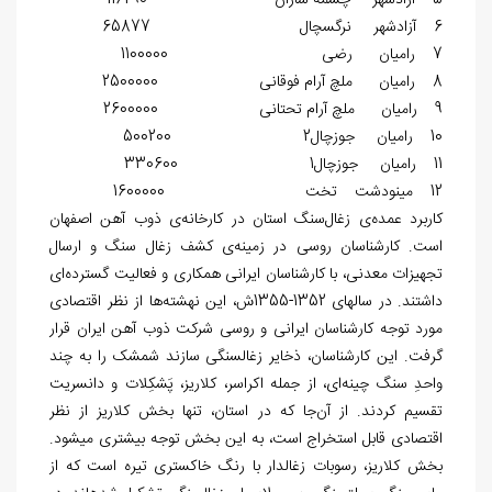
5 آزادشهر چشمه ساران 116290
6 آزادشهر نرگس‏چال 65877
7 رامیان رضی 1100000
8 رامیان ملچ آرام فوقانی 2500000
9 رامیان ملچ آرام تحتانی 2600000
10 رامیان جوزچال2 500200
11 رامیان جوزچال1 330600
12 مینودشت تخت 1600000
کاربرد عمده‌ی زغال‏‌سنگ استان در کارخانه‌ی ذوب ‏آهن اصفهان
است. کارشناسان روسی در زمینه‌‏ی کشف زغال ‏سنگ و ارسال
تجهیزات معدنی، با کارشناسان ایرانی همکاری و فعالیت گسترده‌ای
داشتند. در سال‎های 1352-1355ش، این نهشته‌ها از نظر اقتصادی
مورد توجه کارشناسان ایرانی و روسی شرکت ذوب آهن ایران قرار
گرفت. این کارشناسان، ذخایر زغال‏سنگی سازند شمشک را به چند
واحدِ سنگ چینه‌ای، از جمله اکراسر، کلاریز، پَشکِلات و دانسریت
تقسیم کردند. از آن‌جا که در استان، تنها بخش کلاریز از نظر
اقتصادی قابل استخراج است، به این بخش توجه بیشتری می‎شود.
بخش کلاریز، رسوبات زغال‏دار با رنگ خاکستری تیره است که از