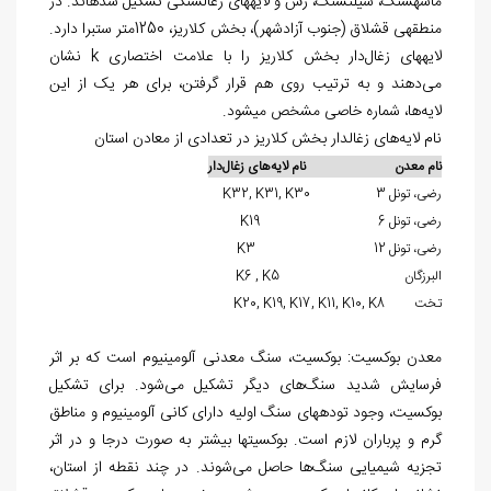
ماسه‏سنگ، سیلت‏سنگ، رس و لایه‏های زغال‏سنگی تشکیل شده‏اند. در
منطقه‏ی قشلاق (جنوب آزادشهر)، بخش کلاریز، 1250متر ستبرا دارد.
لایه‏های زغال‌دار بخش کلاریز را با علامت اختصاری k نشان
می‌دهند و به ترتیب روی هم قرار گرفتن، برای هر یک از این
لایه‌ها، شماره خاصی مشخص می‎شود.
نام لایه‌های زغال‏دار بخش کلاریز در تعدادی از معادن استان
نام معدن نام لایه‌‏های زغال‌‏دار
رضی، تونل 3 K32, K31, K30
رضی، تونل 6 K19
رضی، تونل 12 K3
البرزگان K6 , K5
تخت K20, K19, K17, K11, K10, K8
معدن بوکسیت: بوکسیت، سنگ معدنی آلومینیوم است که بر اثر
فرسایش شدید سنگ‌های دیگر تشکیل می‌شود. برای تشکیل
بوکسیت، وجود توده‏های سنگ اولیه دارای کانی آلومینیوم و مناطق
گرم و پرباران لازم است. بوکسیت‏ها بیشتر به صورت درجا و در اثر
تجزیه شیمیایی سنگ‌ها حاصل می‌شوند. در چند نقطه از استان،