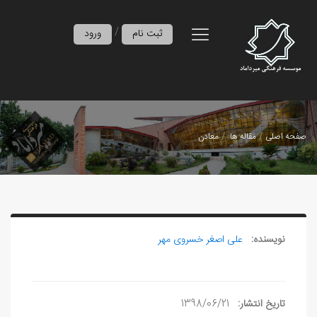
/
ثبت نام
ورود
صفحه اصلی
مقاله ها
معادن‌
نویسنده:
علی‏ اصغر خسروی مهر
تاریخ انتشار:
1398/06/21