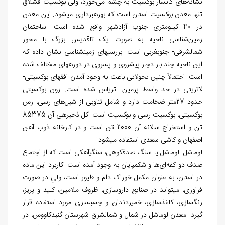
نشانه‌های کانسار بوکسیت به چشم می‌خورد، ولی بوکسیت قشلاق
تنها معدن بوکسیت استان است که بهره‏برداری می‎شود. این معدن
در 40 کیلومتری جنوب آزادشهر واقع شده است. ساختمان
زمین‌شناسی ناحیه به صورت یک تاقدیس بزرگ با محور
شمال‎شرقی- جنوب‎غربی است. بررسی‎های زمین‎شناسی نشان داده که
این ناحیه چند بار دچار پیشروی و پسروی در دوره‎های مختلف شده
است. احتمالاً چنین تحولاتی باعث به وجود آمدن افق‎های بوکسیتی-
لاتریتی در حد واسط پرمین- تریاس شده است. زون بوکسیتی
حدود 27متر ضخامت دارد و شامل تناوبی از شیل‌های رسی، رس
بوکسیتی، بوکسیت رسی و بوکسیت است. کل ذخیره‏ی آن 85375
تن و استخراج سالانه آن 2000 تن است و در کارخانه ذوب آهن
اصفهان و کاشی سعدی استفاده می‏شود.
لوماشل: لوماشل یا سنگ صدف‏کوهی، سنگی‏آهکی است که از اجتماع
صدف دو کفه‌ای‌ها و شکم‏پایان به وجود آمده است. کاربرد این ماده
در استان، به عنوان مکمل خوراک دام و طیور است، ولي در صورت
فراوری، می‎تواند در صنایع داروسازی، ظروف ملامین، کلید و پریز،
رنگ‏سازی، کاغذسازی، خمیردندان و چسب‏سازی مورد استفاده قرار
گیرد. معدن لوماشل در شمال و شمال‏شرق شهرستان گنبدکاووس، در