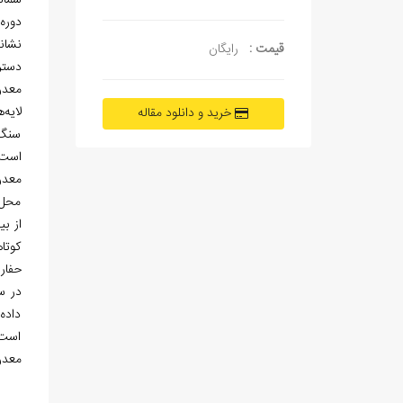
شمال
دوره
قیمت :
رایگان
دستر
خرید و دانلود مقاله
سنگ‌
است.
محل 
از ب
کوتا
حفار
داده
است.
معدن