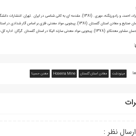
و رادورزنگنه، مهری . (1381). مقدمه ای به کانی شناسی در ایران . تهران: انتشارات دانشگاه شهید بهشتی.
و معادن استان گلستان. (1381). پی­جویی مواد معدنی فلزی بر اساس آثار شدادی در استان گلستان. گرگان: مؤلف.
. (1378). پی­جویی مواد معدنی سازند الیکا در استان گلستان. گرگان: اداره کل معادن و فلزات استان گلستان.
:
ا:
مینودشت
معادن استان گلستان
Hoseina Mine
معدن حسینا
رات
ارسال نظر :