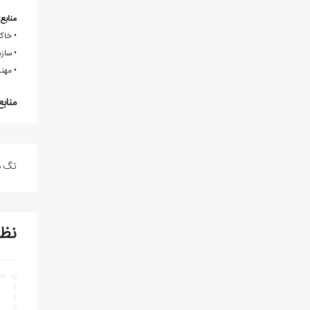
منابع:
• خاکزاد، احمد، 
• سازمان صنایع 
• مهندسان مشاور معدنکاو
منابع
تگ ه
نظ