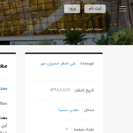
/
ثبت نام
ورود
صفحه اصلی
مقاله ها
معدن حسینا
نویسنده:
علی‏ اصغر خسروی مهر
معد
معد
تاریخ انتشار:
1398/06/21
Mine
مدخل :
معدن حسینا
معدن
تعداد صفحه :
2