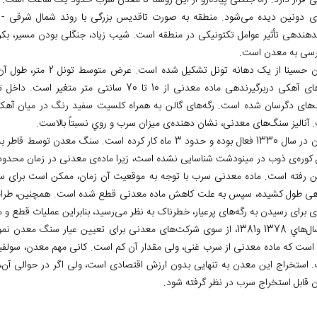
ی قرار دارد. راه جنگلی پیاده‌رو از این روستا تا معدن سرب حدود یک ساعت است. 
‌ی دونین دیده می‌شود. منطقه به صورت تاقدیس بزرگی با روند شمال شرقی -
نشان‎دهنده‎ی تأثیر عوامل تکتونیکی در منطقه است. شیب زیاد، جنگلی بودن مسیر
سی به معدن است.
لایه‌های آهکی دربرگیرنده‎ی ماده معدنی از 10 تا
های دگرسان شده است. رگه‌های گالن به همراه کلسیت سفید رنگ در میان آهک‌
 آنالیز سنگ‌های معدنی، نشان دهنده‌ی میزان سرب و روي نسبتاً بالاست.
معدن در سال 1330 فعال بوده و حدود 3 ماه کار کرده است. س
کوره‌ی ذوب در مینودشت شناسایی نشده است، زیرا ماده‌ی معدنی در زمان محدودی 
ین رفته است. ماده معدنی سرب با توجه به موقعیت آن زمان، ممکن است برای سا
هی طول کشیده، سپس به علت کاهش ماده معدنی قطع شده است. همچنین، طراحی ت
ی برای رسیدن به رگه‌های پرعیار، خطرناک به نظر می‌رسید، بنابراین عملیات قطع 
در سال‌هاي 1378 و1381، از سوی شرکت‌های معدنی برای تعیین عیار سن
 است که ماده معدنی از سرب غنی، ولی مقدار آن کم است. کانی مهم معدن، سولفید 
 استخراج این معدن به تنهایی بدون ارزش اقتصادی است، ولی اگر در حوالی آن،
 قابل استخراج سرب در نظر گرفته شود.