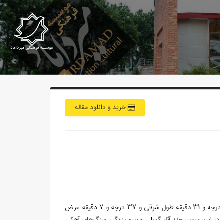
خرید و دانلود مقاله
این معدن، در فاصله 63/1 کیلومتری شرق روستای حسینا، در مختصات جغرافیایی 55 درجه و 31 دقیقه طول شرقی و 37 درجه و 7 دقیقه عرض