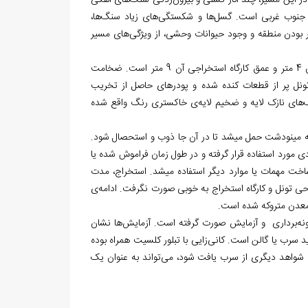
در این مسیر، چند آثار گسلی و بیرون‌زدگی سنگ‌های آهکی
 جنوب غربی است. گسل‌ها و شکستگی‌های زیاد سنگ‌ها،
، بکر بودن منطقه و وجود حیوانات وحشی، از ویژگی‌های مسیر
معدن حسینا از یک دهانه تونل تشکیل شده است. عرض متوسط تونل 2 متر، طول آن 4 متر و عمق کارگاه استخراجی آن 9 متر است. ضخامت
 70 سانتی ­متر متغیر است. داخل تونل پر از قطعات کنده شده و پودرهای حاصل از تخریب
های نازک لایه و ضخیم لایه‌ی خاکستری رنگ واقع شده
نگ معدن توسط قاطر به مینودشت حمل می‏شد تا در آن جا ذوب و استحصال شود.
مورد استفاده قرار گرفته و در طول زمان فراموش شده یا
خت مهمات یا موارد دیگر استفاده می‏شد. استخراج، مدت
ونل و کارگاه استخراج به خوبی صورت نگرفت. ادامه‌ی
و معدن متروکه شده است.
گ معدن نمونه‌برداری و آزمایش صورت گرفته است. آزمایش‌ها نشان
سرب یا گالن است. کانی‌زایی با تبلور کلسیت همراه بوده
 شواهد دیگری از سرب یافت شود، می‌تواند به عنوان یک