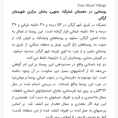
Nasr-Abad Village
روستايی در دهستان استرآباد جنوبی، بخش مركزی شهرستان
گرگان.
نصرآباد در شرق شهر گرگان در 54 درجه و 30 دقیقه شرقي و 36
درجه و 50 دقیقه شمالي قرار گرفته است. این روستا از شمال به
جاده اصلي گرگان- مشهد و روستاهاي وليك‌آباد و فيض ‏آباد، از
جنوب به روستاهای باغ گلبن، نومل و منطقه جنگلي، از شرق به
روستاي جلين و از غرب به كوي اوزينه‌ شهر گرگان محدود مي‏شود.
در گويش محلي، روستاييان آن را «نِرْسِوا» تلفظ مي كنند.
دو تپه باستاني واقع در محدوده‏ی اين روستا، بر اين امر گواهي
مي‌دهد كه از گذشته‏های بسيار دور، سكونت در آن وجود داشته
است. تپه موسوم به «قبرستاني» در جنوب شرقي روستا و موش‌تپه
در غرب اين روستا واقع شده‌اند. در بررسي انجام شده در سال
1372ش، بر روي تپه قبرستاني، بقاياي استخوان‏هاي انساني، قطعات
سفال خاكستري و قرمز و ظروف شيشه‏اي به دست آمد. همچنين از
اين تپه، آثار معماري و سفال لعابدار نيز كشف شد. بر اساس
بررسي‏هاي به عمل ‌آمده در ظروف كشف شده از اين منطقه، قدمت
آن‏ها به دوره‌ي تاريخي تا اسلامي برمي‌گردد.