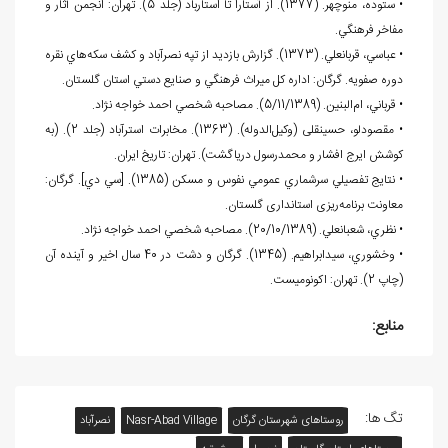
• ستوده، منوچهر. (1377). از آستارا تا استارباد (جلد 5). تهران: انجمن آثار و
مفاخر فرهنگي.
• عباسي، قربانعلي. (1373). گزارش بازديد از تپه نصرآباد و كشف سكه‌هاي نقره
دوره صفويه. گرگان: اداره كل ميراث فرهنگي و صنايع دستي استان گلستان.
• قرباني، ام‌البنين. (5/11/1389). مصاحبه شخصي احمد خواجه‏ نژاد.
• مقصودلو، حسینقلی (وکیل‌الدوله). (1363). مخابرات استرآباد (جلد 2). (به
کوشش ايرج افشار و محمدرسول درياگشت). تهران: تاريخ ايران.
• نتايج تفصيلي سرشماري عمومي نفوس و مسكن (1385). [سي دي]. گرگان:
معاونت برنامه‌ريزی استانداری گلستان.
• نظري، شعبانعلي. (20/10/1389). مصاحبه شخصي احمد خواجه‏ نژاد.
• وخشوري، سيدابراهيم. (1345). گرگان و دشت در 40 سال اخير و آينده آن
(چاپ 2). تهران: اكونوميست.
منابع:
تگ ها:
روستاهای شهرستان گرگان
Nasr-Abad Village
نصرآباد