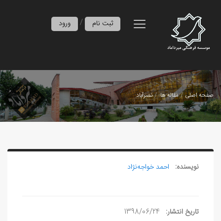
/
ثبت نام
ورود
صفحه اصلی
مقاله ها
نصرآباد
نویسنده:
احمد خواجه‌نژاد
تاریخ انتشار:
1398/06/24