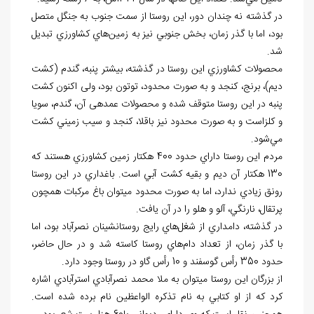
در گذشته نه چندان دور، اين روستا از سمت جنوب به جنگل متصل
بود، اما با گذر زمان، بخش جنوبي نيز به زمين‌هاي كشاورزي تبديل
شد.
محصولات كشاورزي اين روستا در گذشته، بيشتر پنبه، گندم (كشت
ديم)، برنج، كنجد و به صورت محدود، توتون بود، ولی اكنون كشت
پنبه در اين روستا متوقف شده و محصولات عمده‏ی آن، گندم، سويا
و كلزاست و به صورت محدود نیز باقلا، كنجد و سيب زميني كشت
مي‌شود.
مردم اين روستا داراي حدود 400 هكتار زمين كشاورزي هستند كه
130 هكتار آن ديم و بقيه كشت آبي است. باغداري در اين روستا
رونق زيادي ندارد، اما به صورت محدود مي‏توان باغ مركبات همچون
پرتقال، نارنگي، آلو و هلو را در آن يافت.
در گذشته، دامداري از شغل‌هاي رايج روستانشينان نصرآباد بود، اما
با گذر زمان، از تعداد دام‌هاي روستا كاسته شد و در حال حاضر،
حدود 350 رأس گوسفند و 10 رأس گاو در روستا وجود دارد.
از بزرگان اين روستا مي‏توان به ملا محمد نصرآبادي استرآبادي اشاره
كرد كه از او كتابي به نام تذكره الواعظين نام برده شده است.