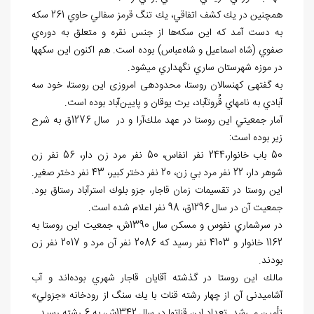
همچنين در يك كشف اتفاقي، يك تنگ قرمز سفالي حاوي 261 سكه
به دست آمد كه اين سكه‌ها از جنس نقره و متعلق به دوره‌ي
صفوي (شاه اسماعيل و شاه‌عباس) بوده است. هم اكنون اين سكه‏ها
در موزه شهرستان ساري نگهداري مي‏شود.
به گفته‏ی کهنسالان روستا، محدوده‏ی امروزی اين روستا، خود سه‏
آبادي به نام‏هاي قُروت‏آباد، يرت يوقان و پايين‌آباد بوده است.
آمار جمعيتي اين روستا در عهد ملك‌آرا و در سال 1276ق به شرح
زیر بوده است:
50 باب خانوار،244 نفر انفاس، 50 نفر مرد زن دار، 56 نفر زن
شوهر دار، 22 نفر مرد بي زن، 20 نفر دختر كبير، 43 نفر دختر صغير.
اين روستا در تقسيمات زمان قاجار، جزو بلوك استرآباد رستاق بود.
جمعيت آن در سال 1296ق، 98 نفر اعلام شده است.
در سرشماري نفوس و مسكن سال 1390ش، جمعيت اين روستا به
1162 خانوار و 4103 نفر رسيد كه 2086 نفر آن مرد و 2017 نفر زن
بودند.
مالك اين روستا در گذشته آقايان قاجار شهري بوده‌اند و آب
آشامیدنی آن از چهار رشته قنات با يك سنگ از رودخانه «جزولي»
تأمين مي‌شد. تعداد اين قنات‏ها در سال 1342ش، به 6 رشته رسيد.