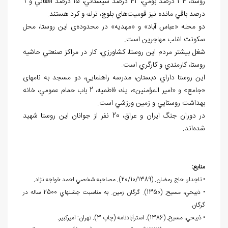
روستا، 34 درصد بومي، 42 درصد سيستاني، 15 درصد افغاني و 9
درصد باقي مانده نيز قوميت‌هاي بلوچ، ترك و كرد هستند.
دو محله «عباس آباد» و «مهديه» در محدوده‌ی این روستا، محل
سكونت اغلب مهاجرين است.
شغل بیشتر مردم اين روستا، كشاورزي، كار در مراكز صنعتي حاشيه
روستا، كارمندي و كارگري است.
اين روستا داراي دبستان، مدرسه راهنمايي، دو مسجد به نام‏های
«جامع» و «امير المؤمنين»، يك فاطميه، 2 باب حمام عمومي، خانه
بهداشت روستايي و زمين ورزشي است.
در دوران جنگ ایران و عراق، 20 نفر از جوانان اين روستا شهيد
شده‌‏اند.
منابع:
• تاجدار، حاج رمضان. (20/10/1389). مصاحبه شخصي احمد خواجه ‏نژاد.
• ذبيحي، مسيح. (1350). گرگان زمين. به مناسبت جشن‏هاي 2500 ساله در
گرگان.
• ذبيحي، مسيح. (1386). استرآبادنامه (چاپ 3). تهران: اميركبير.