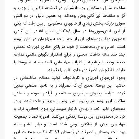
همچنين نقل است كه وي داراي ديواني با60 هزار بيت شعر بود.
ساخت منازل مسكوني روستانشينان در گذشته، تركيبي از چوب و
گل و سقف‌ها نيز گالي‌پوش بوده‌اند. به همين دلیل، در دو آتش
سوزي بزرگ، بخش زيادي از خانه‏هاي مسكوني از بين رفت كه يكي
از اين آتش‌سوزی‌ها در سال 1308ش اتفاق افتاد. اين آبادي
همچون ديگر روستاهاي اين ايالت، از حمله مهاجمان در امان نبوده
است. اهالي براي محافظت از خود، در بالاي چناري كهن كه قدمتي
چند صد ساله داشت، محلي را براي استقرار نگهبان دائمي تدارك
ديده بودند تا چنانچه از اطراف، مهاجماني قصد حمله به روستا را
دارند، تفنگچيان نصرآبادي جلوي آنان را بگيرند.
وجود كوره‏هاي آجرپزي و كارخانجات توليد مصالح ساختماني در
حاشيه اين روستا، ضمن آن كه نصرآباد را به ناحيه صنعتي تبديل
كرده، شرايط پذيرش مهاجرین مختلف را فراهم نموده و تساهل
ساكنان اين روستا در پذيرش غير بوميان، مزيد بر علت شده و در
دهه‌هاي اخير، تعداد زيادي خانوار سيستاني، بلوچ، افغاني، ترك و
كرد در محدوده‌ی اين روستا زندگي مي‌كنند. امروزه تعداد جمعيت
مهاجرین بيش از ساكنان بومي شده است و برابر اعلام خانه
بهداشت روستايي نصرآباد در زمستان 1389، تركيب جمعيت اين