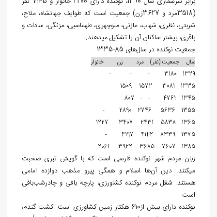
برابر سرشماری سال 1390، نوکنده دارای 2200 خانوار و 7145 نفر
(3518مرد و 3627زن) جمعیت است که طوایف جهانشاه، ملاح،
شربتی، نظری، شهاب، مازنی، منوچهری، طهماسبی، مزنگی، سادات و
باقری، بیشتر ساکنان آن را تشکیل می‎دهند.
جمعیت نوکنده در سال‌های 85-1335
سال جمعیت (نفر) مرد زن خانوار
1329 3180 - - -
1335 3081 1572 1509 -
1345 4761 - - 807
1355 5636 2746 2890 -
1365 5838 2431 3407 1227
1375 8339 4142 4197 -
1385 7607 3685 3922 2061
زبان مردم شهر نوکنده فارسی است که با گويش تبری صحبت
می‎کنند. دین آن‌ها اسلام و همگی پیرو مذهب دوازده امامی
هستند. شغل مردم نوکنده کشاورزی، پارچه بافی و چادرشب‌بافی
است.
نوکنده دارای بیش از610 هکتار زمین کشاورزی است. کشت گندم،