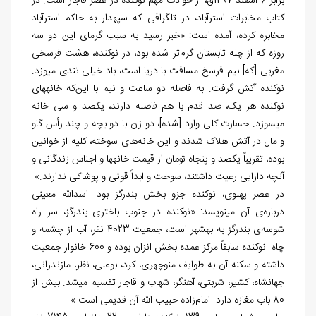
برابر 6 اسفند 1297ق، از حوادث مهم نوکنده در عصر قاجار است. در
کتاب مخابرات استرآباد، در تلگرافی که سپهدار به حاکم استرآباد
مخابره کرده، آمده است: «خبر رسید به سبب گرمای این دو سه
روزه که از چله تابستان گرم‌تر شده بود، در نوکنده، هشت فرسخی
مغربی [که] نیم فرسخ مسافت با دریا است، باد خیلی تندی می‎وزد.
نوکنده آتش گرفت. به فاصله دو ساعت و نیم با این‌که خانه‎های
نوکنده هر یک، صد قدم با هم فاصله دارند، یکصد و سی خانه
می‎سوزد. خسارت کلی وارد [شده]، دو زن با دو بچه و چند رأس گاو
و مال در آتش هلاک شدند و این خانه‌های سوخته، کلیه از خوانین
بوده، تقریباً یکصد و پنجاه تومان از قیمت خانه‏ها و اجناس زندگانی و
آنچه دارایی رعیت داشتند، سوخت و ابداً قوتی و پوشاکی ندارند.»
در عصر پهلوی، نوکنده جزو بخش بندرگز بود. اسدالله معینی
درباره‌ی آن می‎نویسد: «نوکنده در جنوب باختری بندرگز، سر راه
شوسه‌ی بندرگز به بهشهر است، جمعیت 4023 نفر، آب از چشمه و
چاه. نوکنده سابقاً مرکز عمده بخش انزان بوده و 600 خانوار جمعیت
داشته و سکنه آن به طوایف منوچهری، کرد، بوعلی، نظر، مازندرانی،
جهانشاه، کشیر، شربتی، آهنگر، شهاب و قاجار تقسیم می‎شد. بیش از
80 باب مغازه دارد. امام‌زاده حبیب الله آن قدیمی است.»