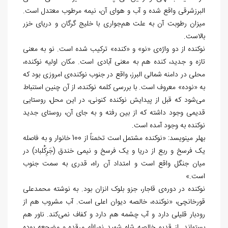
البرزشرقی واقع شده و آب و هوای آن، نیمه مرطوب معتدل است.
میزان رطوبت آن به علت هم‌جواری با خلیج گرگان و دریای خزر
بالاست.
نوکنده از دو واژه‌ی «نو» و «کنده» ترکیب شده است. نو به معنی
تازه و جدید، کنده هم به معنی آبادی است. مکان اولیه نوکنده،
محلی در دامنه شمالی البرز، واقع در جنوب نوکنده‌ی امروزی بود که
به «نوده» معروف است. با بررسی کلمه نوکنده، از آن چنین استنباط
می‌شود که قبل از پیدایش نوکنده کنونی، در این محل، روستایی
قدیمی وجود داشته که از بین رفته و به جای آن، روستای جدید
نوکنده به‎ وجود آمده است.
بهلر می‎نویسد: «نوکنده مشتمل است تخمناً از 100 خانوار و به فاصله
یک فرسخ و ربع از دریا و یک فرسخ و نیمی خندق (جَرِکُلباد) در
میان جنگل واقع است و امتداد آن راه، قدری به سمت جنوب
است.»
نوکنده در دوره‌ی قاجار، جزو بلوک انزان بود. به نوشته محمدعلی
قورخانچی، «نوکنده، خالصه دیوان اعلی است. آب مشروب هم از
رودبار قلیلی دارد و آب چشمه هم دارد و کفاف نمی‌کند. ناور هم
بسته‎اند. از قدیم خالصه شاه شهید نورالله مرقده و مضجعه بوده