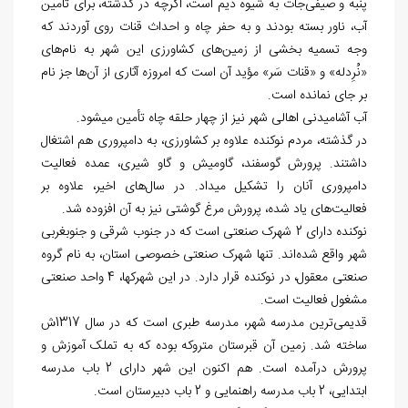
پنبه و صیفی‌جات به شیوه دیم است، اگرچه در گذشته، برای تأمین
آب، ناور بسته بودند و به حفر چاه و احداث قنات روی آوردند که
وجه تسمیه بخشی از زمین‌های کشاورزی این شهر به نام‌های
«نُرِدله» و «قنات سَر» مؤید آن است كه امروزه آثاری از آن‌ها جز نام
بر جای نمانده است.
آب آشامیدنی اهالی شهر نیز از چهار حلقه چاه تأمین می‎شود.
در گذشته، مردم نوکنده علاوه بر کشاورزی، به دامپروری هم اشتغال
داشتند. پرورش گوسفند، گاومیش و گاو شیری، عمده فعالیت
دامپروری آنان را تشکیل می‎داد. در سال‌های اخیر، علاوه بر
فعالیت‌های یاد شده، پرورش مرغ گوشتی نیز به آن افزوده شد.
نوکنده دارای 2 شهرک صنعتی است که در جنوب شرقی و جنوب‏غربی
شهر واقع شده‌اند. تنها شهرک صنعتی خصوصی استان، به نام گروه
صنعتی معقول، در نوکنده قرار دارد. در این شهرک‎ها، 4 واحد صنعتی
مشغول فعالیت است.
قدیمی‌ترین مدرسه شهر، مدرسه طبری است که در سال 1317ش
ساخته شد. زمین آن قبرستان متروکه بوده که به تملک ‌آموزش و
پرورش درآمده است. هم اکنون این شهر دارای 2 باب مدرسه
ابتدایی، 2 باب مدرسه راهنمایی و 2 باب دبیرستان است.