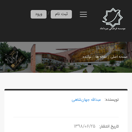
/
ثبت نام
ورود
صفحه اصلی
مقاله ها
نوکنده
نویسنده:
عبدالله جهان‌شاهی
تاریخ انتشار:
1398/06/25