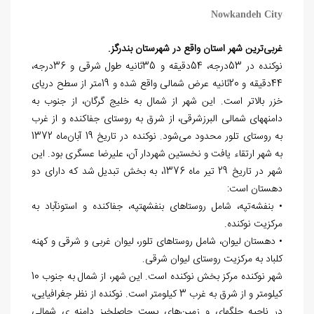
Nowkandeh City
غربی‌ترین شهر استان واقع در شهرستان بندرگز.
نوکنده در 53درجه، 54دقیقه و 35ثانیه طول شرقی و 36درجه،
44دقیقه و 20ثانیه عرض شمالی واقع شده و 19متر از سطح دریای
خزر بالاتر است. این شهر از شمال به خلیج گرگان، از جنوب به
دامنه‎های شمالی البرزشرقی، از شرق به روستای جفاکنده و از غرب
به روستای تلور محدود می‌شود. نوکنده در تاریخ 19 آبان‌ماه 1372
به شهر ارتقاء یافت و نخستین شهردار آن، علیرضا عسگری بود. این
شهر در تاریخ 29 تیر ماه 1376، به بخش تبدیل شد که دارای دو
دهستان است:
• بنفشه‌تپه، شامل روستاهای بنفشه‎تپه، جفاکنده و استون‎آباد به
مرکزیت نوکنده.
• دهستان لیوان، شامل روستاهای تلور، لیوان غربی و شرقی و کهنه
کلباد به مرکزیت روستای لیوان شرقی.
شهر نوکنده مرکز بخش نوکنده است. این شهر، از شمال به جنوب 10
کیلومتر و از شرق به غرب 3 کیلومتر است. نوکنده از نظر جغرافیایی،
در ناحیه جلگه‏ای و زمین‌های پست حاصلخیز دامنه‏ ی شمالی