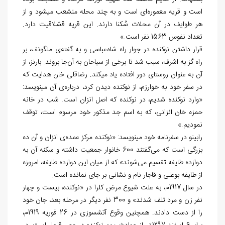
است و قریه معموره‌ای است و به چند محله منشعب می‎شود و از
هر طوایف در آن محلات سُکنا دارند. این قریه قشلاقیت دارد.
تعداد نفوس 1563 نفر است.»
قرار داشتن نوکنده در جوار راه شاه‌عباسی و به گفته‌ی ملگونف، بر
راه گز به اشرف، سبب شد تا برخی از سیاحان به آن‌جا بروند. بارنز، از
آن به عنوان روستای دور افتاده یاد می‏کند. رضاقلی ‏خان هدایت که
در سفر خود به خوارزم، از نوکنده دیدن کرد، درباره‌ی آن می‎نویسد:
«وارد نوکنده شدیم، در نوکنده که اصل انزان است. شب در خانه
حمزه خان انزانی، که به اسم جد مذکور خود مرسوم است، توقف
نمودیم.»
رابینو در سفرنامه خود می‎نویسد: «نوکنده مرکز عمده‌ی انزان و آن ده
بزرگی است که می‌گفتند 600 خانوار جمعیت داشته و سکنه آن به
دوازده طایفه تقسیم می‌شوند» که از میان این دوازده طایفه، امروزه
از طایفه بوعلی و قاجار نام و نشانی بر جای نمانده است.
در سال 1917م، به علت شیوع مرض ‌کلرا در «نوکنده، بیست و چهار
نفر زن و مرد تلف شدند» و 300 نفر دیگر در مرحله بعد، جان خود
را از دست دادند. همچنین وقوع آتش‎سوزی در 26 فوریه 1919م،