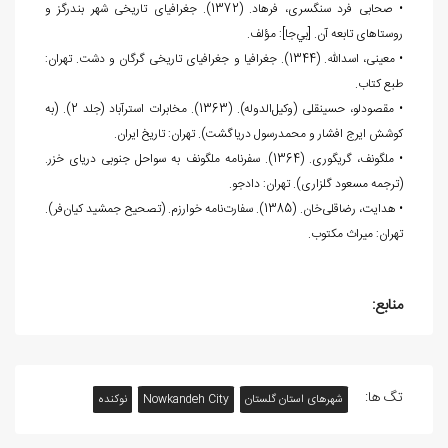
• صحابی فرد سنگسری، فرهاد. (1372). جغرافیای تاریخی شهر بندرگز و
روستاهای تابعه آن. [بي‌جا]: مؤلف.
• معینی، اسدالله. (1344). جغرافیا و جغرافیای تاریخی گرگان و دشت. تهران:
طبع کتاب.
• مقصودلو، حسینقلی (وکیل‌الدوله). (1363). مخابرات استرآباد (جلد 2). (به
کوشش ایرج افشار و محمدرسول درياگشت). تهران: تاریخ ایران.
• ملگونف، گریگوری. (1364). سفرنامه ملگونف به سواحل جنوبی دریای خزر.
(ترجمه مسعود گلزاری). تهران: دادجو.
• هدایت، رضاقلی‌خان. (1385). سفارت‌نامه خوارزم. (تصحیح جمشید کیان‌فر).
تهران: میراث مکتوب.
منابع:
تگ ها:
شهرهای استان گلستان
Nowkandeh City
نوکنده