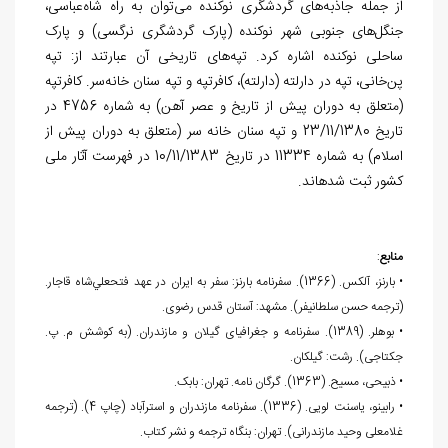
از جمله جاذبه‌های گردشگری نوکنده می‌توان به راه شاه‌عباسی،
جنگل‌های جنوبی شهر نوکنده (پارک گردشگری نرگسی) و پارک
ساحلی نوکنده اشاره کرد. تپه‌های تاریخی آن عبارتند از: تپه
پن‌خانی، تپه در دارلته (دارلته)، کافرتپه و تپه سنان خانه‌سر. كافرتپه
(متعلق به دوران پیش از تاریخ و عصر آهن) به شماره 4756 در
تاریخ 23/11/1380 و تپه سنان خانه سر (متعلق به دوران پیش از
اسلام) به شماره 11334 در تاریخ 10/11/1383 در فهرست آثار ملی
کشور ثبت شده‏اند.
منابع
:
• بارنز، آلکس. (1366). سفرنامه بارنز: سفر به ايران در عهد فتحعلي‌شاه قاجار.
(ترجمه حسن سلطانی‎فر). مشهد: آستان قدس رضوی.
• بوهلر. (1389). سفرنامه و جغرافیای گیلان و مازندران. (به کوشش م. پ.
جکتاجی). رشت: گيلكان.
• ذبیحی، مسیح. (1363). گرگان نامه. تهران: بابک.
• رابینو، یاسنت لویی. (1336). سفرنامه مازندران و استرآباد (چاپ 4). (ترجمه
غلامعلی وحید مازندرانی). تهران: بنگاه ترجمه و نشر كتاب.