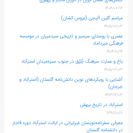
جنگل‌های شمال ایران در دوران قاجار و پهلوی
1404/07/12
مراسم گلین ‌آلیجی (عروس‌ کشان)
1405/02/03
عصری با روستای سرسبز و تاریخی سیدمیران در موسسه
فرهنگی میرداماد
1404/10/14
باغ و عمارت سرهنگ چُپُق در جنوب سبزه‌میدان استرآباد
1405/02/03
آشنایی با رویکردهای نوین دانش‌نامه گلستان (استرآباد و
جرجان)
1404/12/03
استرآباد در تاریخ بیهقی
1348/10/11
معرفی سفرنامه‌نویسان غیرایرانی در ایالت استرآباد دوره قاجار
در دانشنامه گلستان