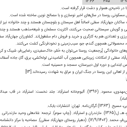
1366
405
139
 در ناحیه‌‏ی هموار و دشت قرار گرفته است.
ل مسکونی روستا در سال‏‌های اخیر نوسازی و با مصالح نوین ساخته شده‏ است.
ساکنان جهان‏‌آباد سفلی اصالتاً اهل سیستان و بلوچستان هستند و چند خانواده نیز از
ی و گویش سیستانی صحبت می‏‌کنند، اکثریت مسلمان و شیعه‌‏مذهب هستند و چند خان
 محصولاتی هم‏چون گندم، جو، سیب‏‌زمینی و نخودفرنگی کشت می‏‌کنند.
م‏‌های خانوادگی پُرجمعیت روستا می‏‌توان به خَمّر، خاک‏‌سفیدی، رضایی‏‌فر، شیبک و کریم
‌آباد سفلی از امکانات زیربنایی هم‏چون آب آشامیدنی لوله‏‌کشی، برق، گاز، جاده آسفا
س ابتدایی و دوره اول دبیرستان، مسجد و حسینیه است.
[13]
:
اخوان‌‏مهدوی، محمود. (1396). آلبوم‏‌خانه استرآباد: جلد نخست: استرآباد
ماد).
136).گرگان‌‏نامه. تهران: انتشارات بابک.
. (چاپ سوم). ترجمه: غلامعلی وحید مازندرانی. تهران: شرکت انتشارات علمی و فرهنگی.
12/9). (دهیار روستای جهان‌‏آباد سفلی). مصاحبه با مرکز دانشنامه گلستان.