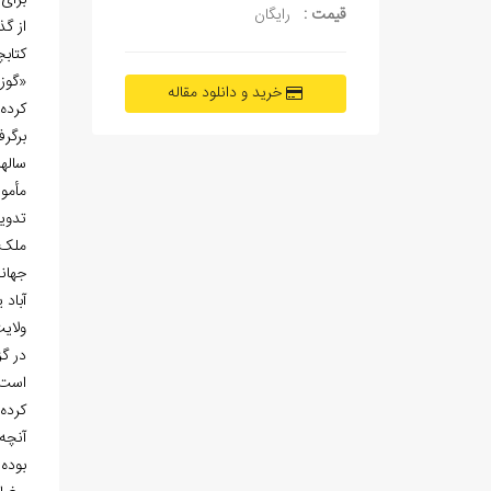
برای رفتن به این
قیمت :
رایگان
از گذ
کتاب
«گوز
خرید و دانلود مقاله
کرده،
برگرف
مأمور 
ملک 
آباد 
ولایت
است، مه
کرده
آن‏چه