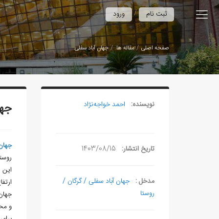
/
ثبت نام
ورود
صفحه اصلی
مقاله ها
جهان‌ آباد سفلی
نویسنده:
احمد خواجه‌نژاد
جها
جهان‌
تاریخ انتشار:
1403/08/15
روست
مدخل :
جهان آباد سفلی / گرگان /
ارتفاع
روستا
جهان‌
و مح