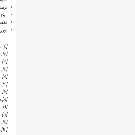
سازما
فرهنگ جغرافیای
مرکز 
مقصودلو، حسینقلی. (1363)
نوری، مصطفی (1390). نامه
[1]
.
س
.
[2]
.
[3]
.
[4]
.
[5]
.
[6]
.
[7]
[8]
.
مق
[9]
.
ر
[10]
.
ف
.
[11]
.
[12]