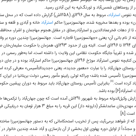
 روستا باید 15 کیلومتر مسیر بزرگراه گرگان ـ گنبد را طی کرد و 11 کیلومتر از داخل روستای
ر از روستاهای شمس‌‏آباد و تورنگ‌‏تپه به این آبادی رسید.
چه نفوس
استرآباد
، مربوط به سال 1296ق (1258ش) گزارش داده است ک
ن» بوده و بعدها مخروبه شده، جهانسوزمیرزا حاکم
استرآباد
خانه و آبادی و قلعه و سن
 تا از دهات فخرعمادالدین و استرآبادرستاق در مقابل هجوم مهاجمان و اشرار، محافظت ک
ته از نام بانی آن؛ یعنی «جهانسوزمیرزا قاجار» است. جهانسوزمیرزا چندین دوره بر 
سال‏های 1294 تا 1296ق است. البته وی از حدود 1293ق، هم‏
شده و تقریباً جایگاه حکومت نظامی این ولایت را داشته است، اما به‌‏طور رسمی در 1294ق جانشین سلیمان‏‌خان شده است.
تدوین کتابچه نفوس استرآباد مورّخ 1296ق جهانسوز‏میرزا حاکم اس
روستای جهان‌‏آباد را با عبارت «معمور جدید»، یعنی «جدیدالتأسیس» معرفی کرده ا
[5]
یاد کرده است.
 استرآباد
[6]
بوده باشد.
در گزارش وکیل‏‌الدوله مربوط به شهریور 1291ش آمده است که چون جه
دی‏‌خان ساعدلشکر (داروغه داز) این قریه را به مبلغ 3 هزار تومان به دریابیکی فروخت.
 است.
[8]
 که از شواهد برمی‏‌آید، پس از تخریب استحکاماتی که به دستور جهانسوزمیرزا ساخته