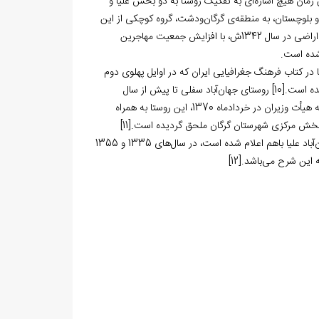
وستا 90 نفر بوده‏‌اند و هم‏چنین تا این زمان هیچ اشاره‌‏ای به تفکیک روستا به دو بخش علیا و
واده‌‏هایی از سیستان و بلوچستان، به منطقه‏‌ی گرگان‌‏ودشت، گروه کوچکی از این
مهاجران در روستای جهان‏‌آباد ساکن شده، به مرور زمان و پس از تصویب قانون اصلاحات اراضی در سال 1342ش، با افزایش جمعیت مهاجرین
شده است.
 در کتاب فرهنگ جغرافیایی ایران که در اوایل پهلوی دوم
ه ‌است.
[10]
روستای جهان‌‏آباد سفلی تا پیش از سال
1370ش جزو دهستان آق‌‏آلتین از توابع بخش آق‏‌قلا در شهرستان گرگان بوده و طی مصوبه هیأت وزیران در خردادماه 1370، این روستا به همراه
توابع بخش مرکزی شهرستان گرگان ملحق گردیده است.
[11]
آمار جمعیت این آبادی در دوره‌های مختلف سرشماری نفوس و مسکن ایران گاهی با جهان‌‏آباد علیا باهم اعلام شده است، در سال‏‌های 1335 و 1355
[12]