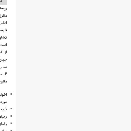
5
روستا
مناز
اغلب 
فارس
است،
از نا
جهان‏
مدار
4 نفر از اهالی این روستا در جنگ ایران و عراق به شهادت رسیده‌‏اند.
منابع
میردا
ذبیحی، مسیح. (3
رابینو، هـ ل.(1365). مازندران و استرآباد
رضایی‌‏فر، محمد. (/1402