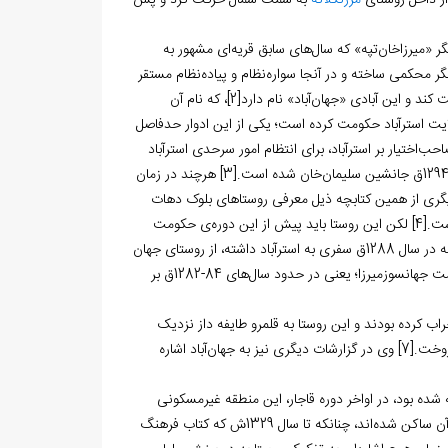
مرزنکلاته
به سمت شمال حرکت کرد و پس
ه در محل سنگر «میرزاخان‏‌تپه» که سال‏‌های سابق قریه‌‏ای مشهور به
گر محکمی ساخته و در آن‏جا سواره‌‏نظام و پیاده‌‏نظام مستقر
ند و این آبادی «جهان‏‌آباد» نام دارد
[2]
، که نام آن
ولایت استرآباد حکومت کرده است؛ یکی از این ادوار حدفاصل
زمان با حکومت سلیمان‏‌خان صاحب‌‏اختیار بر استرآباد، برای انتظام امور سرحدی استرآباد
[3]
هرچند در زمان
ترآباد بوده و در جای دیگری از همین کتابچه ذیل معرفی روستاهای بلوک دهات
ست.
[4]
لکن این روستا باید پیش از این دوره‌‏ی حکومت
جهانسوزمیرزا تأسیس شده باشد؛ چراکه لوئی رابینو مأمور رسمی دولت بریتانیا در ایران، که در سال 1288ق سفری به استرآباد داشته، از روستای جهان
بنابراین تأسیس روستای جهان‏‌آباد باید مربوط به دوران پیشین حکومت جهانسوزمیرزا؛ یعنی در حدود سال‏‌های 84-1282ق بر
ان‏‌آباد را ترکمن‏‌ها خراب کرده بودند و این روستا به قلمرو طایفه داز نزدیک
[7]
وی در گزارشات دیگری نیز به جهان‏‌آباد اشاره
 شده بود، در اواخر دوره قاجار، این منطقه غیرمسکونی
بوده و مجدّداً از اوایل دوره پهلوی اول بخشی از آن بازسازی و آباد شده، چندین خانوار در آن ساکن شده‏‌اند، چنان‏که تا سال 1329ش که کتاب فرهنگ