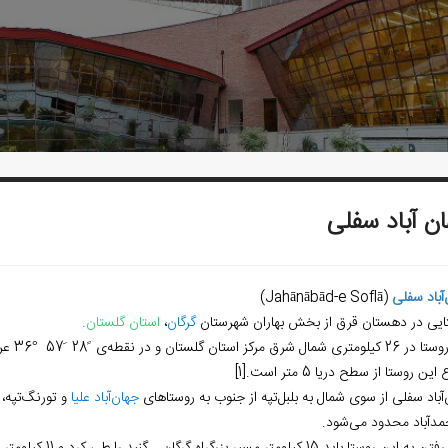
ن‌ آباد سفلی
‏آباد سفلی
(Jahānābād-e Soflā)
ایی در دهستان قرق از بخش بهاران شهرستان
گرگان
،
استان گلستان
.
 این روستا از سطح دریا 5 متر است.
[1]
‏آباد سفلی از سوی شمال به بلبل‌‏تپه از جنوب به روستاهای
جهان‌‏آباد علیا
و تورنگ‌‏تپه، 
مدآباد محدود می‌‏شود.