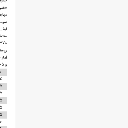
سیست
لوئی رابینو، در سال
منتش
روستا
و 1365ش جمعیت دو روستا باهم ثبت شده و در بقیه سال‏‌ها به‌‏صورت مستقل آمده، که به این شرح می‏‌باشد.
س
35
45
55
65
75
85
0