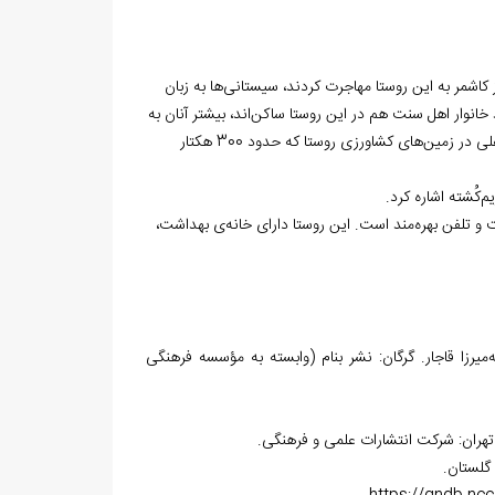
 کاشمر به این روستا مهاجرت کردند، سیستانی‏‌ها به زبان
وار اهل سنت هم در این روستا ساکن‌‏اند، بیشتر آنان به
کشاورزی و تعدادی هم به کارگری و خرید و فروش دام مشغول‌اند. کشاورزان جهان‌‏آباد سفلی در زمین‏‌های کشاورزی روستا که حدود 300 هکتار
‏‌کُشته اشاره کرد.
لت و تلفن بهره‌مند است. این روستا دارای خانه‌ی بهداشت،
 در قاب عبداله‌‏میرزا قاجار. گرگان: نشر بنام (وابسته به مؤسسه فرهنگی