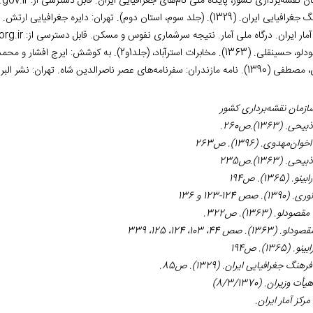
ن نقشه‌‏برداری کشور، پایگاه ملی نام‌‏های جغرافیایی ایران. قابل دسترسی از:
gov.ir
ی ایران. (1329). (جلد سوم، استان دوم). تهران: دایره جغرافیایی ارتش.
آمار ایران. درگاه ملی آمار. نتیجه سرشماری نفوس و مسکن. قابل دسترسی از:
rg.ir
. مخابرات استرآباد، (جلد1و2). به کوشش: ایرج افشار و محمدرسول دریاگشت. تهران: نشر تاریخ ایران.
 مازندران: سفرنامه‌‏های عصر ناصرالدین شاه. تهران: نشر البرز، پیکان.
ازمان نقشه‌‏برداری کشور
ذبیحی. (1363).ص260.
اخوان‏‌مهدوی
. (1396). ص263
ذبیحی. (1363).ص235
رابینو. (1365). ص194
نوری. (1390). صص 124-123 و 136
مقصودلو. (1363). ص322
.
صودلو. (1363). صص 44، 103، 124، 125، 339
ابینو. (1365). ص194
رهنگ جغرافیایی ایران. (1329). ص85
.
هیأت وزیران. (8/3/1370)
مرکز آمار ایران.