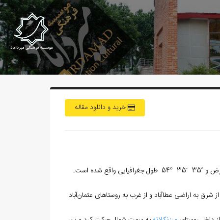
خرید و دانلود مقاله
این روستا در 26 کیلومتری شمال شرق مرکز استان گلستان و در نقطه‌ی ً28 َ57 °36 عرض و ً35 َ35 °54 طول جغرافیایی واقع شده‌ است.
از شرق به اراضی عطاآباد و از غرب به روستاهای عثمان‏‌آباد