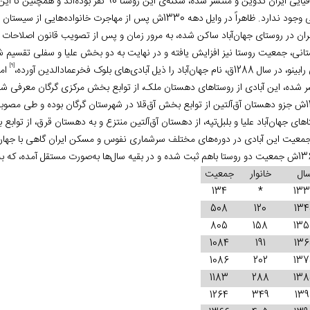
جغرافیایی ایران تدوین و منتشر شده، سکنه‏‌ی این ر
سفلی وجود ندارد. ظاهراً در وایل دهه 1330ش پس از مهاجرت خان
انی، جمعیت روستا نیز افزایش یافته و در نهایت به دو بخش علیا و سفلی تقسیم 
[9]
 1288ق، نام جهان‌‏آباد را ذیل آبادی‏‌های بلوک فخرعمادالدین آورده،
اما
ر شده، این آبادی از روستاهای دهستان ملک، از توابع بخش مرکزی گرگان معرفی شد
های جهان‏‌آباد علیا و بلبل‏‌تپه، از دهستان آق‏‌آلتین منتزع و به دهستان قرق، از 
ال
خانوار
جمعیت
134
*
13
508
120
13
805
158
13
1084
191
13
1086
202
13
1183
288
13
1264
349
139