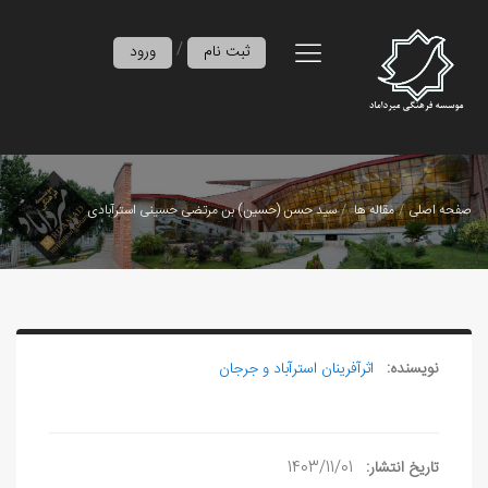
/
ثبت نام
ورود
صفحه اصلی
مقاله ها
سيد حسن (حسين) بن مرتضی حسينی استرآبادی
نویسنده:
اثرآفرينان استرآباد و جرجان
تاریخ انتشار:
1403/11/01