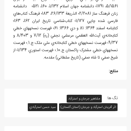
5/1561، 1791؛ دانشنامه جهان اسلام 1/132، 160، 521؛ دانشنامه
زنان فرهنگ ساز 2/2081؛ الذريعة 26/133، 183؛ فرهنگ کتاب‌هاي
فارسي شده چاپي 1/127؛ کتاب‌شناسي تاريخ ايران 162، 163؛
کتابنامه اسفند 1364: 81 و دي 1366: 61؛ فهرست نسخه⁮هاي خطي
کتابخانه‌ي آيت‌الله العظمي مرعشي نجفي (ره) 7/12 و 8/403 و
9/37؛ فهرست نسخه⁮هاي خطي کتابخانه‌ي ملي ملک ج.1.؛ فهرست
نسخه⁮هاي خطي مشترک پاکستان ج.10.؛ فهرست استوري 1/134؛ از
شيخ صفي تا شاه صفي (تاريخ سلطاني) مقدمه.
منابع:
تگ ها:
مشاهیر جرجان و استرآباد
اثر آفرينان استرآباد و جرجان (استان گلستان)
سيد حسن استرآبادي