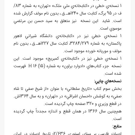
1 نسخه‌ي خطي در «کتابخانه‌ي ملي ملک» «تهران» به شماره 83/
ف در 95 برگ، کتابت سال 1240هـ.ق.، بدون نام مولف گزارش شده
است. شايد اين نسخه نيز متعلق به سيد حسن بن مرتضي
موسوي است.
1 نسخه‌ي خطي نيز در «کتابخانه‌ي دانشگاه شيراني لاهور
پاکستان» به شماره 3284/279، کتابت سال 1227هـ.ق.، بدون نام
مولف و موريانه خورده موجود است.
1 نسخه‌ي خطي نيز در «کتابخانه‌ي کمبريج» موجود است. اين
نسخه جزء کتاب‌هاي «ادوارد براون» به شماره (15) 16
H
فهرست
شده است.
نسخه
هاي چاپي:
بخش سوم کتاب «تاريخ سلطاني» با عنوان «از شيخ صفي تا شاه
صفي» به کوشش «احسان اشراقي» در «تهران» و به سال 1364ش.
در قطع وزيري و 320 صفحه چاپ گرديده است.
هم‌چنين سال 1366 در همان قطع و اندازه مجدداً چاپ گرديده
است.
منابع:
ادبيات فارسي بر مبناي استوري 2/636؛ تاريخ ادبيات در ايران