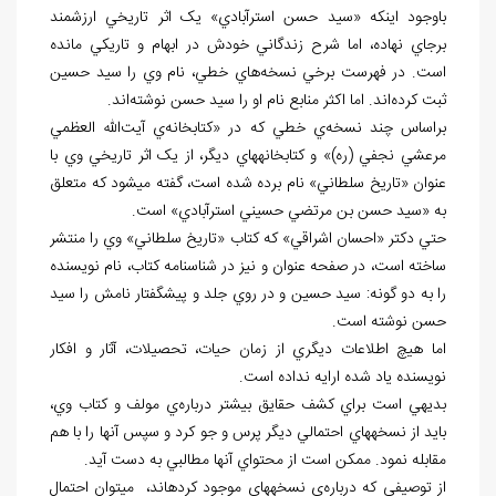
باوجود اينکه «سيد حسن استرآبادي» يک اثر تاريخي ارزشمند
برجاي نهاده، اما شرح زندگاني خودش در ابهام و تاريکي مانده
است. در فهرست برخي نسخه‌هاي خطي، نام وي را سيد حسين
ثبت کرده‌اند. اما اکثر منابع نام او را سيد حسن نوشته‌اند.
براساس چند نسخه‌ي خطي که در «کتابخانه‌ي آيت‌الله العظمي
مرعشي نجفي (ره)» و کتابخانه⁮هاي ديگر، از يک اثر تاريخي وي با
عنوان «تاريخ سلطاني» نام برده شده است، گفته مي⁮شود که متعلق
به «سيد حسن بن مرتضي حسيني استرآبادي» است.
حتي دکتر «احسان اشراقي» که کتاب «تاريخ سلطاني» وي را منتشر
ساخته است، در صفحه عنوان و نيز در شناسنامه کتاب، نام نويسنده
را به دو گونه: سيد حسين و در روي جلد و پيشگفتار نامش را سيد
حسن نوشته است.
اما هيچ اطلاعات ديگري از زمان حيات، تحصيلات، آثار و افکار
نويسنده ياد شده ارايه نداده است.
بديهي است براي کشف حقايق بيشتر درباره‌ي مولف و کتاب وي،
بايد از نسخه⁮هاي احتمالي ديگر پرس و جو کرد و سپس آنها را با هم
مقابله نمود. ممکن است از محتواي آنها مطالبي به دست آيد.
از توصيفي که درباره‌ي نسخه⁮هاي موجود کرده⁮اند، مي⁮توان احتمال