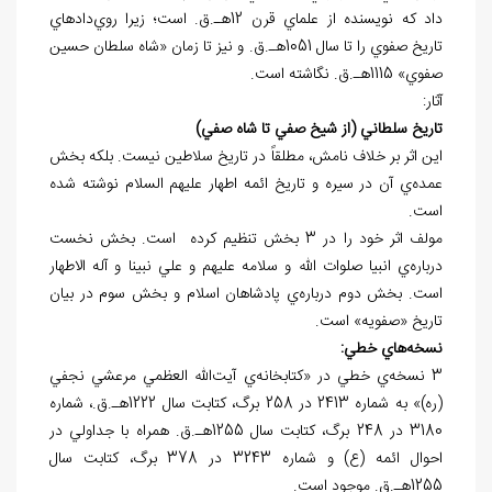
داد که نويسنده از علماي قرن 12هـ.ق. است؛ زيرا روي‌دادهاي
تاريخ صفوي را تا سال 1051هـ.ق. و نيز تا زمان «شاه سلطان حسين
صفوي» 1115هـ.ق. نگاشته است.
آثار:
تاريخ سلطاني (از شيخ صفي تا شاه صفي)
اين اثر بر خلاف نامش، مطلقاً در تاريخ سلاطين نيست. بلکه بخش
عمده‌ي آن در سيره و تاريخ ائمه اطهار عليهم السلام نوشته شده
است.
مولف اثر خود را در 3 بخش تنظيم کرده است. بخش نخست
درباره‌ي انبيا صلوات الله و سلامه عليهم و علي نبينا و آله الاطهار
است. بخش دوم درباره‌ي پادشاهان اسلام و بخش سوم در بيان
تاريخ «صفويه» است.
نسخه
هاي خطي:
3 نسخه‌ي خطي در «کتابخانه‌ي آيت‌الله العظمي مرعشي نجفي
(ره)» به شماره 2413 در 258 برگ، کتابت سال 1222هـ.ق.، شماره
3180 در 248 برگ، کتابت سال 1255هـ.ق. همراه با جداولي در
احوال ائمه (ع) و شماره 3243 در 378 برگ، کتابت سال
1255هـ.ق. موجود است.