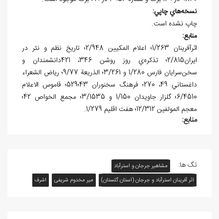
نسخه
هاي چاپي:
چاپ نشده است.
منابع:
اثرآفرينان 1/263؛ اعلام المکيين 2/948؛ تاريخ نظم و نثر در
ايران2/815؛ تذکره‌ي روز روشن 346، 421دانشمندان و
سخن‌سرايان فارس 1/280 و 3/261؛ الذريعة 9/77؛ رياض الشعراء
داغستاني 49، 270؛ فرهنگ سخنوران 43؛‌529؛ قاموس الاعلام
6/4510؛ گلزار جاويدان 1/150 و 3/1535؛ مجمع الخواص 42؛
معجم المولفين 12/312؛ هفت اقليم 1/279.
منابع:
تگ ها:
مشاهیر جرجان و استرآباد
اثر آفرينان استرآباد و جرجان (استان گلستان)
مير مخدوم شريفی
اشرف