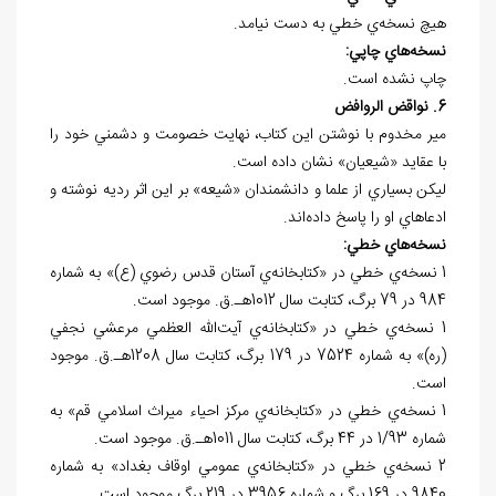
هيچ نسخه
ي خطي به دست نيامد.
نسخه
هاي چاپي:
چاپ نشده است.
6. نواقض الروافض
مير مخدوم با نوشتن اين کتاب، نهايت خصومت و دشمني خود را
با عقايد «شيعيان» نشان داده است.
ليکن بسياري از علما و دانشمندان «شيعه» بر اين اثر رديه نوشته و
ادعاهاي او را پاسخ داده‌اند.
نسخه
هاي خطي:
1 نسخه‌ي خطي در «کتابخانه‌ي آستان قدس رضوي (ع)» به شماره
984 در 79 برگ، کتابت سال 1012هـ.ق. موجود است.
1 نسخه‌ي خطي در «کتابخانه‌ي آيت‌الله العظمي مرعشي نجفي
(ره)» به شماره 7524 در 179 برگ، کتابت سال 1208هـ.ق. موجود
است.
1 نسخه‌ي خطي در «کتابخانه‌ي مرکز احياء ميراث اسلامي قم» به
شماره 1/93 در 44 برگ، کتابت سال 1011هـ.ق. موجود است.
2 نسخه‌ي خطي در «کتابخانه‌ي عمومي اوقاف بغداد» به شماره
9840 در 169 برگ و شماره 3956 در 219 برگ موجود است.