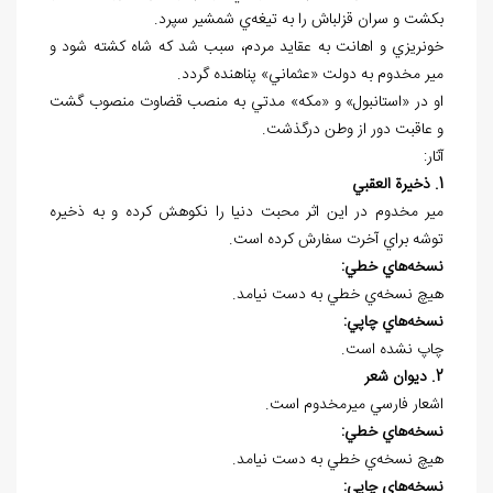
بکشت و سران قزلباش را به تيغه‌ي شمشير سپرد.
خونريزي و اهانت به عقايد مردم، سبب شد که شاه کشته شود و
مير مخدوم به دولت «عثماني» پناهنده گردد.
او در «استانبول» و «مکه» مدتي به منصب قضاوت منصوب گشت
و عاقبت دور از وطن درگذشت.
آثار:
1. ذخيرة العقبي
مير مخدوم در اين اثر محبت دنيا را نکوهش کرده و به ذخيره
توشه براي آخرت سفارش کرده است.
نسخه
هاي خطي:
هيچ نسخه
ي خطي به دست نيامد.
نسخه
هاي چاپي:
چاپ نشده است.
2. ديوان شعر
اشعار فارسي ميرمخدوم است.
نسخه
هاي خطي:
هيچ نسخه
ي خطي به دست نيامد.
نسخه
هاي چاپي: