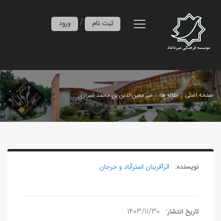
/
ثبت نام
ورود
صفحه اصلی
مقاله ها
میر معین‌الدین بن محمد شیرازی
نویسنده:
اثرآفرينان استرآباد و جرجان
تاریخ انتشار:
1403/11/30