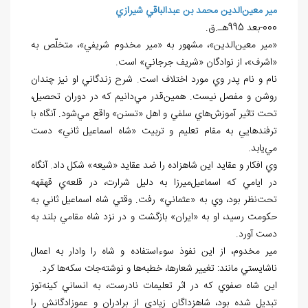
مير معين‌الدين محمد بن عبدالباقي شيرازي
000-بعد 995هـ.ق.
«مير معين‌الدين»، مشهور به «مير مخدوم شريفي»، متخلّص به
«اشرف»، از نوادگان «شريف جرجاني» است.
نام و نام پدر وي مورد اختلاف است. شرح زندگاني او نيز چندان
روشن و مفصل نيست. همين‌قدر مي‌دانيم که در دوران تحصيل،
تحت تاثير آموزش‌هاي سلفي و اهل «تسنن» واقع مي‌شود. آنگاه با
ترفندهايي به مقام تعليم و تربيت «شاه اسماعيل ثاني» دست
مي‌يابد.
وي افکار و عقايد اين شاهزاده را ضد عقايد «شيعه» شکل داد. آنگاه
در ايامي که اسماعيل‌ميرزا به دليل شرارت، در قلعه‌ي قهقهه
تحت‌نظر بود، وي به «عثماني» رفت. وقتي شاه اسماعيل ثاني به
حکومت رسيد، او به «ايران» بازگشت و در نزد شاه مقامي بلند به
دست آورد.
مير مخدوم، از اين نفوذ سوء‌استفاده و شاه را وادار به اعمال
ناشايستي مانند: تغيير شعارها، خطبه‌ها و نوشته‌جات سکه‌ها کرد.
اين شاه صفوي که در اثر تعليمات نادرست، به انساني کينه‌توز
تبديل شده بود، شاهزداگان زيادي از برادران و عموزادگانش را