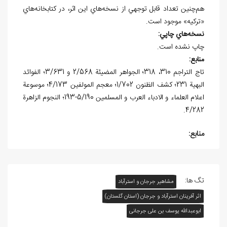
هم‌چنين تعداد قابل توجهي از نسخه‌هاي اين اثر، در کتابخانه‌هاي
«ترکيه» موجود است.
نسخه
هاي چاپي:
چاپ نشده است.
منابع:
تاج التراجم 310، 318؛ الجواهر المضيئة 2/568 و 3/631؛ الفوائد
البهية 231؛ کشف الظنون 1/702؛ معجم المولفين 4/173؛ موسوعة
اعلام العلماء و الادباء العرب و المسلمين 5/190-193؛ النجوم الزاهرة
4/282.
منابع:
تگ ها:
مشاهیر جرجان و استرآباد
اثر آفرينان استرآباد و جرجان (استان گلستان)
ابوعبدالله يوسف بن علی جرجانی