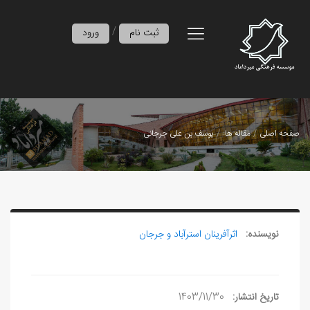
/
ثبت نام
ورود
صفحه اصلی
مقاله ها
یوسف بن علی جرجانی
نویسنده:
اثرآفرينان استرآباد و جرجان
تاریخ انتشار:
1403/11/30