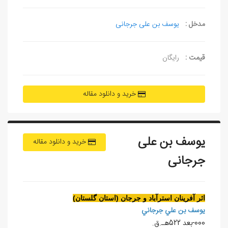
مدخل :
یوسف بن علی جرجانی
قیمت :
رایگان
خرید و دانلود مقاله
یوسف بن علی
خرید و دانلود مقاله
جرجانی
اثر آفرينان استرآباد و جرجان (استان گلستان)
يوسف بن علي جرجاني
000-بعد 522هـ.ق.