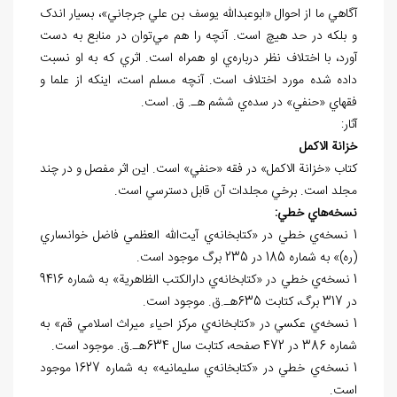
آگاهي ما از احوال «ابوعبدالله يوسف بن علي جرجاني»، بسيار اندک
و بلکه در حد هيچ است. آنچه را هم مي‌توان در منابع به دست
آورد، با اختلاف نظر درباره‌ي او همراه است. اثري که به او نسبت
داده شده مورد اختلاف است. آنچه مسلم است، اينکه از علما و
فقهاي «حنفي» در سده‌ي ششم هـ. ق. است.
آثار:
خزانة الاکمل
کتاب «خزانة الاکمل» در فقه «حنفي» است. اين اثر مفصل و در چند
مجلد است. برخي مجلدات آن قابل دسترسي است.
نسخه
هاي خطي:
1 نسخه‌ي خطي در «کتابخانه‌ي آيت‌الله العظمي فاضل خوانساري
(ره)» به شماره 185 در 235 برگ موجود است.
1 نسخه‌ي خطي در «کتابخانه‌ي دارالکتب الظاهرية» به شماره 9416
در 317 برگ، کتابت 635هـ.ق. موجود است.
1 نسخه‌ي عکسي در «کتابخانه‌ي مرکز احياء ميراث اسلامي قم» به
شماره 386 در 472 صفحه، کتابت سال 634هـ.ق. موجود است.
1 نسخه‌ي خطي در «کتابخانه‌ي سليمانيه» به شماره 1627 موجود
است.