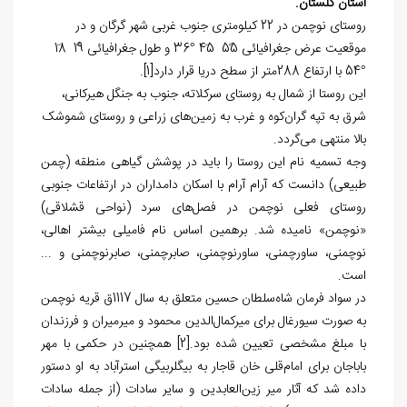
استان گلستان.
روستای نوچمن در 22 کیلومتری جنوب غربی شهر گرگان و در
موقعیت عرض جغرافیائی 55ً 45َ °36 و طول جغرافیائی 19ً 18َ
°
54 با ارتفاع 288متر از سطح دریا قرار دارد
[1]
.
این روستا از شمال به روستای سرکلاته، جنوب به جنگل‌ هیرکانی،
شرق به تپه گران‌کوه و غرب به زمین‌های زراعی و روستای شموشک
بالا منتهی می‌گردد.
وجه تسمیه نام این روستا را باید در پوشش گیاهی منطقه (چمن
طبیعی) دانست که آرام آرام با اسکان دامداران در ارتفاعات جنوبی
روستای فعلی نوچمن در فصل‌های سرد (نواحی قشلاقی)
«نوچمن» نامیده شد. برهمین اساس نام فامیلی بیشتر اهالی،
نوچمنی، ساورچمنی، ساورنوچمنی، صابرچمنی، صابرنوچمنی و ...
است.
در سواد فرمان شاه‌‌سلطان حسین متعلق به سال 1117ق قریه نوچمن
به صورت سیورغال برای میرکمال‌الدین محمود و میرمیران و فرزندان
با مبلغ مشخصی تعیین شده بود.
[2]
همچنین در حکمی با مهر
باباجان برای امام‌قلی خان قاجار به بیگلربیگی استرآباد به او دستور
داده شد که آثار میر زین‌العابدین و سایر سادات (از جمله سادات