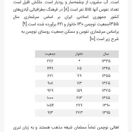
است. آب مشروب از چشمه‌سار و رودبار است. ملکش قلیل است
تعداد نفوس آنها 515 نفر است.
[8]
در فرهنگ جغرافیائی آبادی‌های
کشور جمهوری اسلامی ایران بر اساس سرشماری سال
1355جمعیت نوچمن 130 خانوار و 621 برآورده شده است.
[9]
براساس سرشماری نفوس و مسکن جمعیت روستای نوچمن به
شرح زیر است.
[10]
سال
خانوار
جمعیت
276
*
1335
449
65
1345
621
79
1355
908
113
1365
979
159
1375
1000
213
1385
1054
277
1390
913
273
1395
اهالی نوچمن تماماً مسلمان شیعه مذهب هستند و به زبان تبری