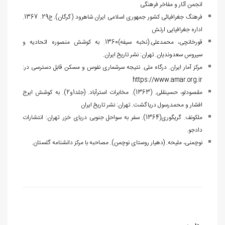
انجمن آثار و مفاخر فرهنگی
فرهنگ جغرافیائی کشور جمهوری اسلامی ایران شاهرود (گرگان). ج29. 1367.
اداره جغرافیایی ارتش
قورخانچی، محمدعلی.(نخبه سیفه)1360. به کوشش منصوره اتحادیه و
سیروس سعدوندیان. تهران: نشر تاریخ ایران.
مرکز آمار ایران. درگاه ملی. نتیجه سرشماری نفوس و مسکن قابل دسترسی در:
https://www.amar.org.ir
مقصودلو، حسینقلی. (1363). مخابرات استرآباد. (جلد1و2). به کوشش ایرج
افشار و محمدرسول دریاگشت. تهران: نشر تاریخ ایران
ملکونف. گریگوری(1364). سفر به سواحل جنوبی دریای خزر. تهران: انتشارات
دادجو.
نوچمنی، ملیحه. (دهیار روستای نوچمن). مصاحبه با مرکز دانشنامه گلستان.