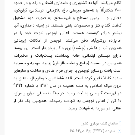
تکلم می‌کنند. آنها به کشاورزی و دامداری اشتغال دارند و در حدود
700 هکتار
[11]
با نام‌های میرعلی باغ، بالازمینی، توسکایی، گران‌کوه،
عطایی و ... زمین مسطح و غیرمسطح، به صورت دیم مشغول
کاشت گندم، کلزا و محصولات باغی هستند. در زمینه دامداری، آنها
بیشتر دارای گوسفند هستند. اهالی نوچمن اموات خود را در
امام‌زاده روشن‌آباد دفن می‌کنند. نوچمن از امکانات زیربنائی
همچون آب لوله‌کشی (چشمه) برق و گاز برخوردار است. این روستا
دارای دبستان ابتدائی، خانه بهداشت، پست‌بانک و مخابرات،
همچنین دو مسجد (جامع و صاحب‌الزمان) زینبیه، مهدیه و حسینیه
است بافت روستای نوچمن با اجرای طرح هادی و ساخت و سازهای
جدید کاملاً تغییر کرده است. قلعه شاه‌نشین خرمالوچال، متعلق به
قرون میانه اسلامی به علت اهمیت در سال 1382 با شماره 9324
در فهرست آثار ملی به ثبت رسید. در جنگ تحمیلی ایران و عراق،
10 تن از اهالی نوچمن به شهادت رسیدند. همچنین یک نفر از
اهالی، در سوریه به شهادت رسید.
[1]
سازمان نقشه برداری کشور
[2]
. ستوده، (1377). ج6. ص64-65