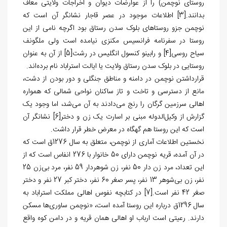
روستای نوچمن) را از عوارضات دیوان و اخراجات ولایتی معاف
بدانند.
[3]
اطلاعات موجود در عصر قاجار نشانگر آن است که
نوچمن جزو روستاهای بلوک سدن رستاق بود اگرچه نامی از این
روستا در سفرنامه فرانسیس مکنزی نیامده است ولی ملگونف
سیاح روسی
[4]
و رابینو کنسول انگلیس در رشت
[5]
از آن به عنوان
روستایی در بلوک سدن رستاق ولایت یا ایالت استراباد نام برده‌اند.
قرارداشتن نوچمن در دامنه و مناطق جنگلی و دور بودن از دشت،
مانع از دسترسی و تاخت و تاز ساکنان نواحی شمالی که همواره
اهالی سرزمین گرگان را رنج می‌دادند به آن می‌شد، اما وجود یک
گزارش از وکیل‌الدوله مبنی بر اسارت یک زن و دختر
[6]
نشانگر آن
است که این روستا هم گهگاه در معرض خطر قرار داشت.
نخستین اطلاعات آماری از نوچمن، متعلق به سال 1276ق است که
در آن آمده، قریه نوچمن دارای 50 خانوار با 276 انفاس است که از
این تعداد، مرد زن دار 50 نفر، زن شوهردار 59 نفر، مرد بی‌زن 25
نفر، زن بی‌شوهر 13 نفر، پسر صغر 60 نفر، دختر کبر 27 نفر و دختر
صغر 42 نفر است.
[7]
در کتابچه نفوس اهالی مملکت استراباد به
سال 1296ق درباره این روستا آمده است، «نوچمن ساوری‌ها مسکن
دارند. رعیتی است ارباب او اهالی همان قریه و در دامن کوه واقع