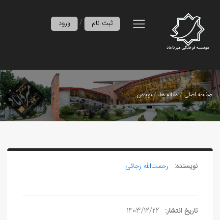
/
ثبت نام
ورود
صفحه اصلی
مقاله ها
نوچمن
نویسنده:
رحمت‌الله رجائی
تاریخ انتشار:
1403/12/22