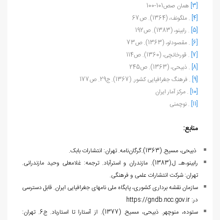
[3]
همان صص101-100
[4]
. ملگونف، (1364). ص67
[5]
. رابینو، (1383). ص192
[6]
. مقصودلو، (1363). ص73
[7]
. قورخانچی، (1360). ص114
[8]
. ذبیحی، (1363). ص245
[9]
. فرهنگ جغرافیایی کشور. (1367). ج29. ص177
[10]
. مرکز آمار ایران
[11]
. نوچمنی
منابع:
ذبیحی، مسیح. (1363).گرگان‌نامه. تهران: انتشارات بابک.
رابینو،هـ ل.(1383). مازندران و استرآباد. ترجمه: غلامعلی وحید مازندرانی.
تهران: شرکت انتشارات علمی و فرهنگی.
سازمان نقشه برداری کشوری، پایگاه ملی نام‏های جغرافیایی ایران. قابل دسترسی
در:
https://gndb.ncc.gov.ir
ستوده، منوچهر. ذبیحی، مسیح. (1377). از آستارا تا استارباد. ج6. تهران: