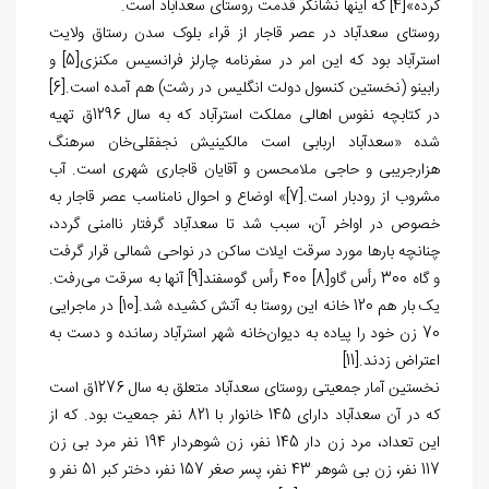
کرده»
[4]
که اینها نشانگر قدمت روستای سعدآباد است.
روستای سعدآباد در عصر قاجار از قراء بلوک سدن رستاق ولایت
استرآباد بود که این امر در سفرنامه چارلز فرانسیس مکنزی
[5]
و
رابینو (نخستین کنسول دولت انگلیس در رشت) هم آمده است.
[6]
در کتابچه نفوس اهالی مملکت استرآباد که به سال 1296ق تهیه
شده «سعدآباد اربابی است مالکینیش نجفقلی‌خان سرهنگ
هزارجریبی و حاجی ملامحسن و آقایان قاجاری شهری است. آب
مشروب از رودبار است.
[7]
» اوضاع و احوال نامناسب عصر قاجار به
خصوص در اواخر آن، سبب شد تا سعدآباد گرفتار ناامنی گردد،
چنانچه بارها مورد سرقت ایلات ساکن در نواحی شمالی قرار گرفت
و گاه 300 رأس گاو
[8]
400 رأس گوسفند
[9]
آنها به سرقت می‌رفت.
یک بار هم 120 خانه این روستا به آتش کشیده شد.
[10]
در ماجرایی
70 زن خود را پیاده به دیوان‌خانه شهر استرآباد رسانده و دست به
اعتراض زدند.
[11]
نخستین آمار جمعیتی روستای سعدآباد متعلق به سال 1276ق است
که در آن سعدآباد دارای 145 خانوار با 821 نفر جمعیت بود. که از
این تعداد، مرد زن دار 145 نفر، زن شوهردار 194 نفر مرد بی زن
117 نفر، زن بی شوهر 43 نفر، پسر صغر 157 نفر، دختر کبر 51 نفر و