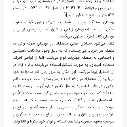
سعدآباد و به لهجه محلی «سادِوا» در 4 کیلومتری غرب شهر گرگان
و در عرض جغرافیائی 4ً 49َ °36 و طول 43ً َ22 °54 و در ارتفاع
137 متر از سطح دریا قرار دارد.
[1]
روستای سعدآباد امروزه از شمال به شهرک زیتون گرگان، جنوب
جنگل، غرب به زمین‌های زراعی و شرق به زمین‌های زراعی و
روستای گلند فخرآباد منتهی می‌گردد.
گفته می‌شود «نیاکان اهالی سعدآباد، در روستای سوته واقع در
منطقه هزارجریب می‌زیستند» که به دلیل وجود مشکلات معیشتی
و اجتماعی به منطقه جهان‌نما کوچ می‌کنند. آنها از نواحی اطراف
سعدآباد امروزی، به صورت قشلاق استفاده می‌کردند و آرام آرام در
آن استقرار پیدا می‌کنند. این مکان به مرور زمان نام سادوا به خود
می‌گیرد.
[2]
سعدآباد در واقع کلمه فارسی سادوا است. خواجه مظفر
بتکچی در وقف‌نامه خود به سال 919ق درباره آن می‌نویسد، «قریه
سعدآباد که ایضاً در تصرف خواجه حاجی گرشاسف است.»
[3]
در
وقف‌نامه‌ای به سال 1139ق «حاجی محمد یوسف بیکا ناظر سابق
بیوتات سرکار خاصه همگی و تمامی ... و قریه سعدآباد و ... واقع در
بلوک بر زمهین رستاق را بر طلبه مدرسه واقع در محله کاسه‌گران و
سوخت مشهد حضرت رضا علیه‌السلام و اولاد خود ذکوراً و اناثاً وقف