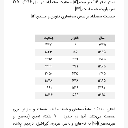
دختر صغر 114 نفر بوده.
[12]
جمعیت سعدآباد در سال 1296ق، 175
نفر برآورده شده است.
[13]
جمعیت سعدآباد براساس سرشماری نفوس و مسکن
[14]
سال
خانوار
جمعیت
437
*
1335
1023
186
1345
1295
229
1355
2144
361
1365
2050
425
1375
1878
476
1385
1861
536
1390
1834
569
1395
اهالی سعدآباد تماماً مسلمان و شیعه مذهب هستند و به زبان تبری
صحبت می‌کنند. آنها در حدود 700 هکتار زمین (مسطح و
غیرمسطح)
[15]
به نام‌های واله‌سر، سردره، گیراخیل، اناردیم، پِشته،