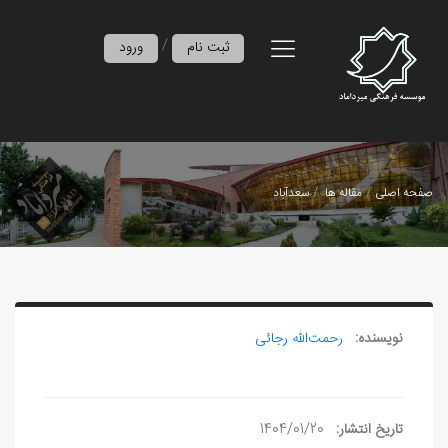
/
ثبت نام
ورود
صفحه اصلی
مقاله ها
سعدآباد
نویسنده:
رحمت‌الله رجائی
تاریخ انتشار:
1404/01/20