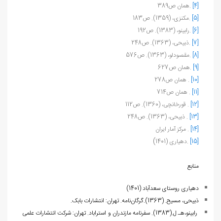
[4]
.همان ص389
[5]
.مکنزی، (1359). ص183
[6]
.رابینو، (1383). ص192
[7]
.ذبیحی، (1363). ص248
[8]
.مقصودلو، (1363). ص576
[9]
.همان ص627
[10]
. همان ص278
[11]
. همان ص714
[12]
. قورخانچی، (1360). ص112
[13]
. ذبیحی، (1363). ص248
[14]
. مرکز آمار ایران
)
[15]
.دهیاری (1401
منابع
دهیاری روستای سعدآباد (1401)
ذبیحی، مسیح. (1363).گرگان‌نامه. تهران: انتشارات بابک.
رابینو،هـ ل.(1383). سفرنامه مازندران و استراباد. تهران: شرکت انتشارات علمی