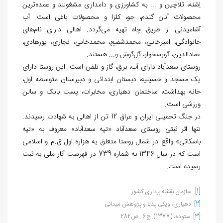
اِشنه، تلاچین و ... به کشاورزی و دامداری مشغولند و عمده‌ترین
محصولات آنان گندم، جو، کلزا و محصولات باغی است. آب
آشامیدنی از طریق چاه تهیه می‌گردد. اهالی دارای نام‌های
خانوادگی، امیرخانی، محمدشفیع، محمدخانی، نجاری، پورهادی،
عمادالدین، گورسخوار، گل‌گوش و... هستند.
روستای سعدآباد دارای آب، برق، گاز و تلفن است. این روستا دارای
یک مسجد و حسینیه، دبستان ابتدائی و دبیرستان متوسطه اول،
خانه بهداشت، ساختمان دهیاری، مخابرات، پست بانک و سالن
ورزشی است.
در جنگ تحمیلی ایران و عراق 12 تن از اهالی به شهادت رسیدند.
تنها اثر ثبتی روستای سعدآباد «تپه سعدآباد» معروف به «تپه
باسکاتی» واقع در شمال روستا متعلق به هزاره اول ق.م و اسلامی
است که در سال 1346 به شماره 739 در فهرست آثار ملی به ثبت
رسیده است.
.
[1]
سازمان نقشه برداری کشور
[2]
.دهیاری، ویکی پدیا و پژوهش میدانی
[3]
.ستوده، (1377). ج6 . ص282