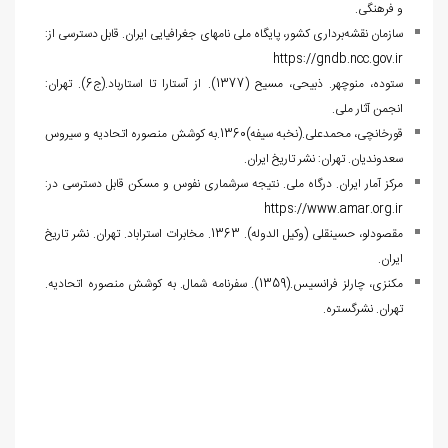
و فرهنگی.
سازمان نقشه‌برداری کشور، پایگاه ملی نام‏های جغرافیایی ایران. قابل دسترسی از:
https://gndb.ncc.gov.ir
ستوده، منوچهر. ذبیحی، مسیح (1377). از آستارا تا استارباد.(ج6). تهران:
انجمن آثار ملی.
قورخانچی، محمدعلی.(نخبه سیفه)1360.به کوشش منصوره اتحادیه و سیروس
سعدوندیان. تهران: نشر تاریخ ایران.
مرکز آمار ایران. درگاه ملی. نتیجه سرشماری نفوس و مسکن قابل دسترسی در:
https://www.amar.org.ir
مقصودلو، حسینقلی (وکیل الدوله). 1363. مخابرات استراباد. تهران. نشر تاریخ
ایران.
مکنزی، چارلز فرانسیس.(1359). سفرنامه شمال. به کوشش منصوره اتحادیه.
تهران. نشرگستره.