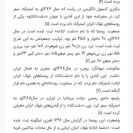
برده است.
[4]
مکنزی کنسول انگلیس در رشت که سال 1276ق به استرآباد سفر
کرد در سفرنامه خود از این آبادی با عنوان «دشت‏‌کلاتو» یکی از
روستاهای بلوک انزان استرآباد نام برده است.
[5]
جمعیت روستا که با نام «دشت کلاته» ثبت شده است در سال
1276ق، 90 خانوار و 458 نفر بود. ترکیب جمعیتش به این شرح
ثبت شده است: مرد زن دار90 نفر، زن شوهردار 106 نفر، مرد بی‌زن
55 نفر، زن بی‌شوهر 19 نفر، پسر صغیر105 نفر، دختر کبیر 23نفر و
دختر صغیر 60 نفر.
[6]
ملکونف، جهانگرد روس، در سال1277ق، سفری به شمال ایران
داشت. این آبادی را با نام «دشت‏‌کلا» از روستاهای بلوک انزان
ایالت استرآباد نام برده که در مجاورت رودخانه‌‏ای به همین نام قرار
گرفته است.
[7]
رابینو، مامور رسمی دولت بریتانیا در ایران، در سال1288ق، به
استرآباد سفر کرد. وی «دشت‏‌کلا» را از آبادی‏‌های بلوک انزان معرفی
کرده است.
[8]
وضعیت این روستا در گزارش سال 1296 قمری اینگونه ثبت شده
است: «دشته کلاته بلوک انزان اربابی و از مال سادات ساکنین قریه