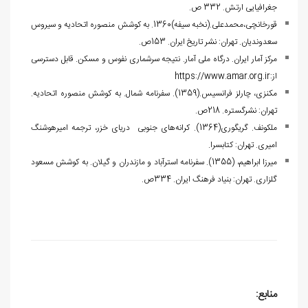
جغرافیایی ارتش. 332 ص.
قورخانچی،محمدعلی.(نخبه سیفه)1360. به کوشش منصوره اتحادیه و سیروس
سعدوندیان. تهران: نشر تاریخ ایران. 153ص.
مرکز آمار ایران. درگاه ملی آمار. نتیجه سرشماری نفوس و مسکن. قابل دسترسی
از:
https://www.amar.org.ir
مکنزی، چارلز فرانسیس.(1359). سفرنامه شمال. به کوشش منصوره اتحادیه.
تهران: نشرگستره. 218ص.
ملکونف. گریگوری(1364). کرانه‌‏های جنوبی دریای خزر، ترجمه امیرهوشنگ
امیری. تهران: کتاب‏سرا.
میرزا ابراهیم، (1355). سفرنامه استرآباد و مازندران و گیلان. به کوشش مسعود
گلزاری. تهران: بنیاد فرهنگ ایران. 334ص.
منابع: