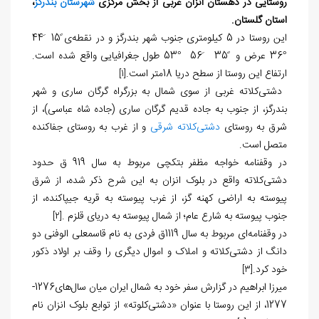
روستایی در دهستان انزان غربی از بخش مرکزی
شهرستان بندرگز
،
استان گلستان.
این روستا در 5 کیلومتری جنوب شهر بندرگز و در نقطه‌ی ً15 َ44
°36 عرض و ً35 َ56 °53 طول جغرافیایی واقع شده‌ است.
ارتفاع این روستا از سطح دریا 18متر است.
[1]
‏ دشتی‏‌کلاته غربی از سوی شمال به بزرگراه گرگان ساری و شهر
بندرگز، از جنوب به جاده قدیم گرگان ساری (جاده شاه عباسی)، از
شرق به روستای
دشتی‏‌کلاته شرقی
و از غرب به روستای جفاکنده
متصل است.
در وقفنامه خواجه مظفر بتکچی مربوط به سال 919 ق حدود
دشتی‏‌کلاته واقع در بلوک انزان به این شرح ذکر شده، از شرق
پیوسته به اراضی کهنه گز، از غرب پیوسته به قریه جیپاکنده، از
جنوب پیوسته به شارع عام؛ از شمال پیوسته به دریای قلزم .
[2]
در وقفنامه‌‏ای مربوط به سال 1119ق فردی به نام قاسمعلی الوفنی دو
دانگ از دشتی‏‌کلاته و املاک و اموال دیگری را وقف بر اولاد ذکور
خود کرد.
[3]
میرزا ابراهیم در گزارش سفر خود به شمال ایران میان سال‏‌های1276-
1277، از این روستا با عنوان «دشتی‏‌کلوته» از توابع بلوک انزان نام