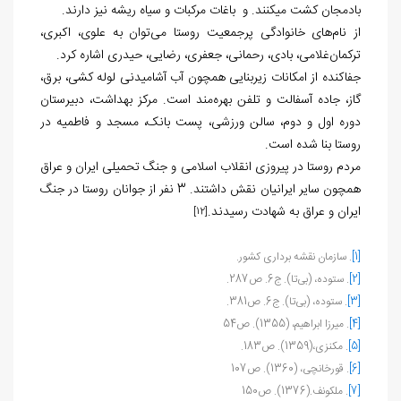
بادمجان کشت می‏کنند. و باغات مرکبات و سیاه ریشه نیز دارند.
از نام‏‌های خانوادگی پرجمعیت روستا می‌‏توان به علوی، اکبری،
ترکمان‏‌غلامی، بادی، رحمانی، جعفری، رضایی، حیدری اشاره کرد.
جفاکنده از امکانات زیربنایی همچون آب آشامیدنی لوله کشی، برق،
گاز، جاده آسفالت و تلفن بهره‌مند است. مرکز بهداشت، دبیرستان
دوره اول و دوم، سالن ورزشی، پست بانک، مسجد و فاطمیه در
روستا بنا شده است.
مردم روستا در پیروزی انقلاب اسلامی و جنگ تحمیلی ایران و عراق
همچون سایر ایرانیان نقش داشتند. 3 نفر از جوانان روستا در جنگ
ایران و عراق به شهادت رسیدند.
[12]
[1]
. سازمان نقشه برداری کشور.
[2]
. ستوده، (بی‏‌تا). ج6. ص287.
[3]
. ستوده، (بی‏‌تا). ج6. ص381.
[4]
. میرزا ابراهیم، (1355). ص54
[5]
. مکنزی،(1359). ص183.
[6]
. قورخانچی، (1360). ص107
[7]
. ملکونف.(1376). ص150