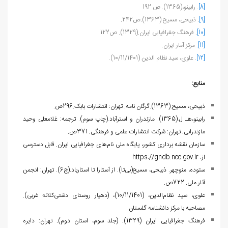
[8]
. رابینو،(1365). ص 192
[9]
. ذبیحی، مسیح (1363).ص242.
[10]
. فرهنگ جغرافیایی ایران.(1329). ص122
[11]
. مرکز آمار ایران.
[12]
. علوی، سید نظام الدین (10/11/1401).
منابع:
ذبیحی، مسیح.(1363).گرگان نامه. تهران: انتشارات بابک.296ص.
رابینو،هـ ل.(1365). مازندران و استرآباد.(چاپ سوم). ترجمه: غلامعلی وحید
مازندرانی. تهران: شرکت انتشارات علمی و فرهنگی. 371ص.
سازمان نقشه برداری کشور، پایگاه ملی نام‏‌های جغرافیایی ایران. قابل دسترسی
از:
https://gndb.ncc.gov.ir
ستوده، منوچهر. ذبیحی، مسیح(بی‌‏تا). از آستارا تا استارباد.(ج6). تهران: انجمن
آثار ملی. 722ص.
علوی، سید نظام‌‏الدین، (10/11/1401)، (دهیار روستای دشتی‏‌کلاته غربی).
مصاحبه با مرکز دانشنامه گلستان.
فرهنگ جغرافیایی ایران (1329). (جلد سوم، استان دوم). تهران: دایره