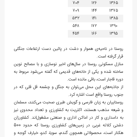
704
126
1365
709
144
1375
532
141
1385
548
172
1390
454
166
1395
روستا در ناحیه‌‏ی هموار و دشت در پائین دست ارتفاعات جنگلی
قرار گرفته است.
منازل مسکونی روستا در سال‏‌های اخیر نوسازی و با مصالح نوین
ساخته شده‏ و یکی از خانه‏‌های قدیمی که گفته می‏‌شود مربوط به
دوره قاجار است، باقی مانده است.
از جاذبه‌‏های این محل می‏‌توان به جنگل و چشمه قل قلی که در
جنوب روستا واقع است اشاره کرد.
روستاییان به زبان فارسی و گویش طبری صحبت می‌‏کنند، مسلمان
و شیعه مذهب هستند، اکثریت به کشاورزی و تعداد محدوی نیز
به دامداری و کار در اماکن اداری و صنعتی مشغول‌اند. کشاورزان
دشتی کلاته غربی در زمین‏‌های کشاورزی روستا که حدود 500
هکتار است، محصولاتی همچون گندم، سویا، کدو، خیارف گوجه و