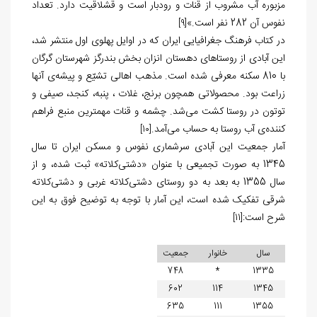
مزبوره آب مشروب از قنات و رودبار است و قشلاقیت دارد. تعداد
نفوس آن 282 نفر است.»
[9]
در کتاب فرهنگ جغرافیایی ایران که در اوایل پهلوی اول منتشر شد،
این آبادی از روستاهای دهستان انزان بخش بندرگز شهرستان گرگان
با 810 سکنه معرفی شده ‌است. مذهب اهالی تشیّع و پیشه‌ی آنها
زراعت بود. محصولاتی همچون برنج، غلات ، پنبه، کنجد، صیفی و
توتون در روستا کشت می‌شد. چشمه و قنات مهمترین منبع فراهم
کننده‌ی آب روستا به حساب می‌آمد.
[10]
آمار جمعیت این آبادی سرشماری نفوس و مسکن ایران تا سال
1345 به صورت تجمیعی با عنوان «دشتی‏‌کلاته» ثبت شده، و از
سال 1355 به بعد به دو روستای دشتی‏‌کلاته غربی و دشتی‏‌کلاته
شرقی تفکیک شده است، این آمار با توجه به توضیح فوق به این
شرح است:
[11]
سال
خانوار
جمعیت
748
*
1335
602
114
1345
635
111
1355