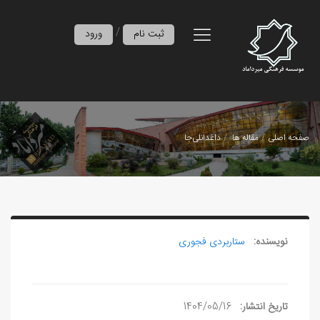
/
ثبت نام
ورود
صفحه اصلی
مقاله ها
داغدانلی‌جا
نویسنده:
ستاربردی فجوری
تاریخ انتشار:
1404/05/16