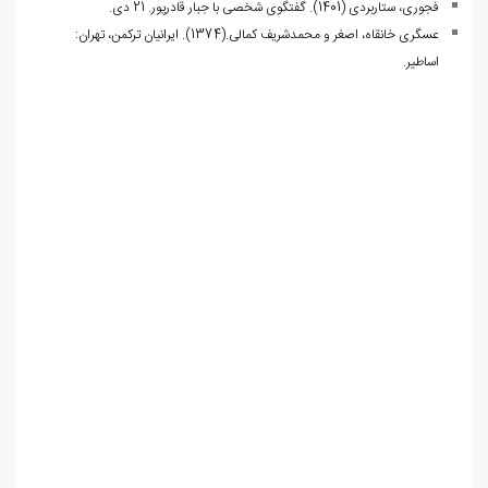
فجوری، ستاربردی (1401). گفتگوی شخصی با جبار قادرپور. 21 دی.
عسگری خانقاه، اصغر و محمدشریف کمالی.(1374). ایرانیان ترکمن، تهران:
اساطیر.