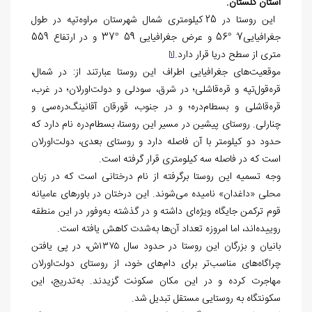
استان گلستان.
این روستا در 25 کیلومتری شمال شهرستان مراوه‌تپه در طول
جغرافیایی7َ °56 و عرض جغرافیایی 59َ °37 و در ارتفاع 559
متری از سطح دریا قرار دارد.
[1]
موقعیت‌های جغرافیایی اطراف این روستا عبارتند از: در شمال،
قره‌قول‌تپه و قره‌قاشلی؛ در شرق، سودلی و دولت‌اورلان؛ در غرب،
قره‌قاشلی و بسطام‌دره؛ و در جنوب، قورقان آقانینگ‌دره‌سی و
چنارلی. روستای پیشین در مسیر این روستا، بسطام‌دره نام دارد که
حدود دو کیلومتر با آن فاصله دارد و روستای بعدی، دولت‌اورلان
است که در فاصله سه کیلومتری قرار گرفته است.
وجه تسمیه این روستا برگرفته از نام درختانی است که در زبان
محلی «داغدان» نامیده می‌شوند. این درختان در باورهای عامیانه
قوم ترکمن جایگاه ویژه‌ای داشته و در گذشته به‌وفور در این منطقه
روییده‌اند، اما امروزه تعداد آن‌ها به‌شدت کاهش یافته است.
بانیان و بزرگان این روستا در حدود سال ۱۳۷۵ش، در پی یافتن
چراگاه‌های مناسب‌تر برای دام‌های خود، از روستای دولت‌اورلان
مهاجرت کرده و در این مکان سکونت گزیدند. به‌تدریج، این
سکونتگاه به روستایی مستقل تبدیل شد.