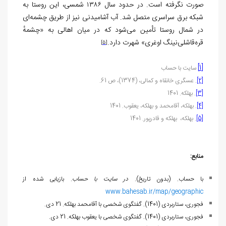
صورت نگرفته است. در حدود سال ۱۳۸۶ شمسی، این روستا به
شبکه برق سراسری متصل شد. آب آشامیدنی نیز از طریق چشمه‌ای
در شمال روستا تأمین می‌شود که در میان اهالی به «چشمهٔ
قره‌قاشلی‌نینگ اوغری» شهرت دارد.
[5]
[1]
سایت با حساب
[2]
. عسگری خانقاه و کمالی، (1374)، ص 61.
[3]
. بهلکه. 1401
[4]
. بهلکه، آقامحمد و بهلکه، یعقوب. 1401
[5]
. بهلکه، بهلکه و قادرپور. 1401
منابع:
با حساب. (بدون تاریخ).
در سایت با حساب
. بازیابی شده از
www.bahesab.ir/map/geographic
فجوری، ستاربردی (1401). گفتگوی شخصی با آقامحمد بهلکه. 21 دی.
فجوری، ستاربردی (1401). گفتگوی شخصی با یعقوب بهلکه. 21 دی.