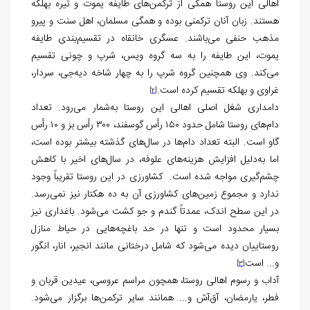
اهالی این روستا همگی از ترکمن‌های طایفه یموت و تیره بهلکه
هستند. زبان آنان ترکمنی بوده و همگی مسلمان، اهل سنت و پیرو
مذهب حنفی می‌باشند. عسگری خانقاه در تقسیم‌بندی طایفه
یموت، این طایفه را به سه گروه ویس، شرپ و چونی تقسیم
می‌کند. وی همچنین گروه شرپ را به چهار شاخه‌ دیه‌جی، سردار،
غراوی و بهلکه تقسیم کرده است.
[2]
دامداری شغل اصلی اهالی این روستا به‌شمار می‌رود. تعداد
دام‌های روستا شامل حدود ۱۵۰ رأس گوسفند، ۳۰۰ رأس بز و ۱۰ رأس
گاو است. البته تعداد دام‌ها در سال‌های گذشته بیشتر بوده است،
اما به‌دلیل افزایش هزینه‌های علوفه، در سال‌های اخیر با کاهش
چشم‌گیری مواجه شده است. کشاورزی در این روستا تقریباً وجود
ندارد و مجموع زمین‌های کشاورزی آن به ده هکتار نیز نمی‌رسد.
در این سطح اندک، عمدتاً گندم و جو کشت می‌شود. باغداری نیز
بسیار محدود است و تنها در حد باغچه‌هایی در حیاط منازل
روستاییان دیده می‌شود که شامل درختانی مانند انجیر، انار، انگور
و... است
[3]
آداب و رسوم اهالی روستا، همچون مراسم عروسی، عیدین قربان و
فطر، یارمضان، آق‌آش و... همانند سایر ترکمن‌ها برگزار می‌شود.