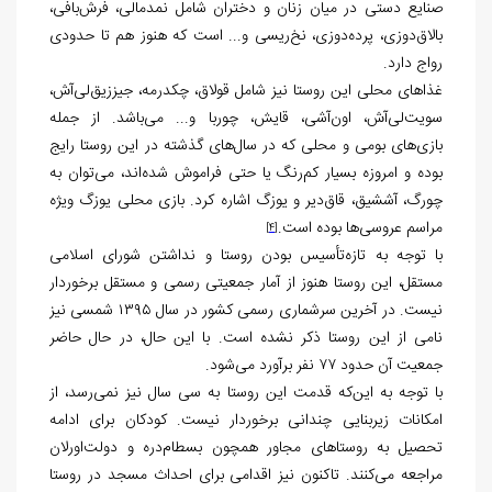
صنایع دستی در میان زنان و دختران شامل نمدمالی، فرش‌بافی،
بالاق‌دوزی، پرده‌دوزی، نخ‌ریسی و... است که هنوز هم تا حدودی
رواج دارد.
غذاهای محلی این روستا نیز شامل قولاق، چکدرمه، جیززیق‌لی‌آش،
سویت‌لی‌آش، اون‌آشی، قایش، چوربا و... می‌باشد. از جمله
بازی‌های بومی و محلی که در سال‌های گذشته در این روستا رایج
بوده و امروزه بسیار کم‌رنگ یا حتی فراموش شده‌اند، می‌توان به
چورگ، آششیق، قاق‌دیر و یوزگ اشاره کرد. بازی محلی یوزگ ویژه
مراسم عروسی‌ها بوده است.
[4]
با توجه به تازه‌تأسیس بودن روستا و نداشتن شورای اسلامی
مستقل، این روستا هنوز از آمار جمعیتی رسمی و مستقل برخوردار
نیست. در آخرین سرشماری رسمی کشور در سال ۱۳۹۵ شمسی نیز
نامی از این روستا ذکر نشده است. با این حال، در حال حاضر
جمعیت آن حدود ۷۷ نفر برآورد می‌شود.
با توجه به این‌که قدمت این روستا به سی سال نیز نمی‌رسد، از
امکانات زیربنایی چندانی برخوردار نیست. کودکان برای ادامه
تحصیل به روستاهای مجاور همچون بسطام‌دره و دولت‌اورلان
مراجعه می‌کنند. تاکنون نیز اقدامی برای احداث مسجد در روستا