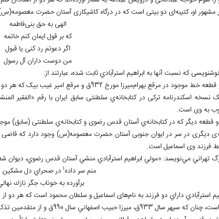
 را سوم خواجه عبدالحی و درویش عبدالله به شمار آورده
اند که هر دو از استادان قلم
ار مشهور او، کتیبه
ای دو بیتی است که در درگاه کاشیکاری آستان حضرت معصومه(س)
الهی به حق بنی
فاطمه
که بر قول ایمان کنم خاتمه
اگر دعوتم رد کنی یا قبول
من دوست داران آل رسول
خوشنویسی که نسبت آن‏ها به ابراهیم استرآبادي ثابت شده، عبارتند از:
میرزا مورخ 932ق و مرقع امیر غیب بیک که هر دو در کتابخانه
ب به وی است.
ي آستان قدس رضوی و کتابخانه
ي سلطنتی (سابق) موج
ی دیگری در سر در ایوان جنوبی آستان حضرت معصومه(س) وجود دارد که قاضی احمد
ط فرزند وی اسماعیل است.
زرگ تهراني مي
نويسد: «مولي ابراهيم استرآبادي منشي آستان قدس رضوي، ديوان شعر 
1
منم سر داده
در صحراي دل مشكين غز
برآورده به خوناب جگر نازك نهالي
يم استرآبادي داراي دو فرزند به نام
های اسماعیل و سلطان محمود است که هر دو از تع
نظر است، چنان که سپهر سال 933ق، مي