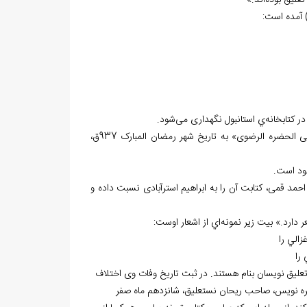
 تعلیق بوده
اند.»
 آمده است:
ي استانبول نگهداری می
شود.
ي سلطنتی سابق ایران با رقم «الفقیر المنشی الحضره الرضوی» به تاریخ شهر رمضان المبارک 937ق،
ود است.
 قمی، کتابت آن را به ابراهیم استرآبادی نسبت داده و
دارد.» بيت زير نمونه
اي از اشعار اوست:
الي را
 را
لیق نویسان بنام هستند. در ثبت تاريخ وفات وی اختلاف
رزا حبيب اصفهاني سال 990ق و از متقدمين تذكره نويس، صاحب ريحان نستعليق، شانزدهم ماه صفر