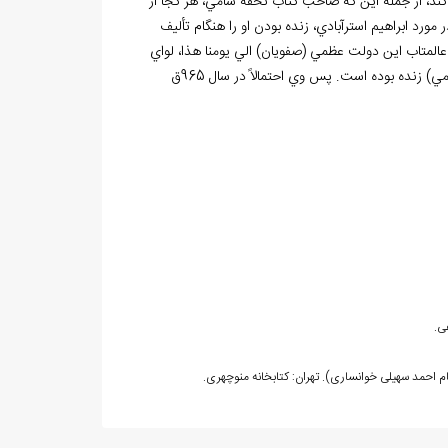
كند، از جمله اين كه صاحب كتاب تحفه سامي، هر كجا از
 مورد ابراهيم استرآبادي، زنده بودن او را هنگام تأليف
 عالمتاب اين دولت عظمي (صفويان) الي يومنا هذا، لواي
اند.» بنابراين ابراهيم استرآبادي تا سال 957ق (سال تأليف كتاب تحفه سامي) زنده بوده است. پس وي احتمالاً در سال 965ق