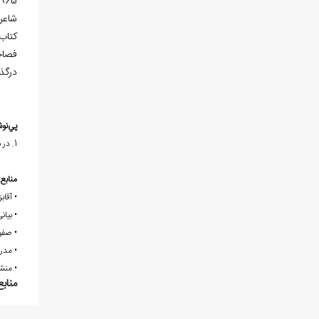
965ق در قزوين آورده
شاعر
كتاب
فصاح
درگذ
پي
نو
1. در بیشترکتب، به جای کلمه سر، کلمه «جا» آمده، فقط در تحفه سامی، کلمه «سر» به کار رفته است.
منابع:
• آقا
• بیانی،
• صفو
• مدرس
• منش
منابع