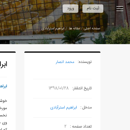
/
ثبت نام
ورود
صفحه اصلی
مقاله ها
ابراهیم استرآبادی
نویسنده:
محمد انصار
ابر
ابراه
تاریخ انتشار:
1398/01/28
خوشن
مدخل :
ابراهیم استرآبادی
مورخ
نخست
وی خ
تعداد صفحه :
2