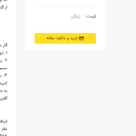
که او
از آث
قیمت :
رایگان
خرید و دانلود مقاله
آثار 
1. دو قطعه خط موجود در مرقع بهرام
2. یک نسخه اسکندرنامه ترکی در کتابخانه
منسو
3. دو قطعه دیگر که در کتابخانه
کتیبه
به خ
آقاب
ابراه