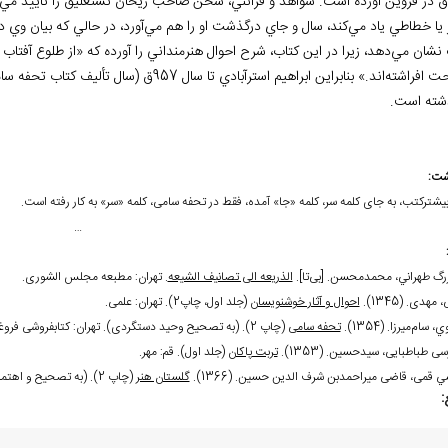
است. شواهد و قرائني، سخن صاحب ريحان نستعليق را تأييد مي
 يا خطاطي ياد مي
كند، سال و جاي درگذشت او را هم مي
آورد، در حالي كه بيان وي در
 نشان مي
دهد، زيرا در اين كتاب، شرح احوال هنرمنداني را آورده كه «از طلوع آفتاب
ت افراشته
شته است.
شت:
…
بزرگ طهراني، محمدمحسن. [بی
تا].
الذریعه الی تصانیف الشیعه
. تهران: مطبعه مجلس الشوری.
 مهدی. (1345).
احوال و آثار خوشنویسان
(جلد اول، چاپ2). تهران: علمی.
ي، سام
ميرزا. (1354).
تحفه سامی
(چاپ 2). (به تصحیح وحید دستگردی). تهران: کتابفروشی فروغی.
ی طباطبایی، سیدحسین. (1353).
تربت پاکان
(جلد اول). قم: مهر.
ي قمی، قاضی میراحمدبن شرف الدین حسین. (1366).
گلستان هنر
(چاپ 2). (به تصحیح و اهتمام احمد سهیلی خوانساری). تهران: کتابخانه منوچهری.
: