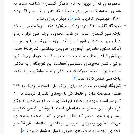
محدوده‌ای که از دیرباز به نام «جنگل گلستان» شناخته شده، به
همین منطقه گفته می‌شد. تفرجگاه گلستان بر اثر سیل 19 مرداد
1380 خورشیدی تخریب شد
[6]
و دیگر بازسازی نشد.
تفرجگاه گلشن:
با گستره نزدیک به 8/15 هکتار، بزرگ‌ترین تفرجگاه
پارک ملی گلستان است. در غرب محدوده پارک ملی قرار دارد و
دارای زیرساخت‌های‌ آموزشی (مانند موزه جانورشناسی) و تفرجی
(مانند سکوی چادرزنی، آبخوری، سرویس بهداشتی، نمازخانه) است.
پوشش گیاهی مطلوب، شیب مناسب و جذابیت دیداری چشمگیر،
و نیز داشتن مسیرهای دسترسی آسفالت، این تفرجگاه را به مکانی
مناسب برای انجام خورگشت‌های گذری و خانوادگی در طبیعت
پارک ملی تبدیل کرده است
[7]
.
تفرجگاه آبشار:
در محدوده مرکزی پارک ملی است و نزدیک به 9/4
هکتار مساحت دارد و فاصله‌اش با روستای تنگ‌راه نزدیک به 20
کیلومتر است. مهم‌ترین جاذبه‌ آن آبشاری است که در شمال تفرجگاه
قرار دارد. این محدوده، منطقه‌ای است با پوشش گیاهی کمتر، و
پستی و بلندی متغیر که امکان تفرج را کمی سخت و محدود
می‌کند. سکوی چادرزنی، سرویس بهداشتی، نمازخانه، فروشگاه، و
آبخوری ازجمله زیرساخت‌های تفرجی آبشار به شمار می‌روند
[8]
.