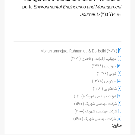
park.
Environmental Engineering and Management
Journal.
16(2):471-480.
[1]
Moharramnejad, Rahnamai, & Dorbeiki (2017)
[2]
دربیکی، اراززاده، و ناصری (1402)
[3]
میرکریمی (1378)
[4]
فنونی (1376)
[5]
میرکریمی (1378)
[6]
شاهکویی (1381)
[7]
شرکت مهندسی شهریگ (1400)
[8]
شرکت مهندسی شهریگ (1400)
[9]
شرکت مهندسی شهریگ (1400)
[10]
شرکت مهندسی شهریگ (1400)
منابع: