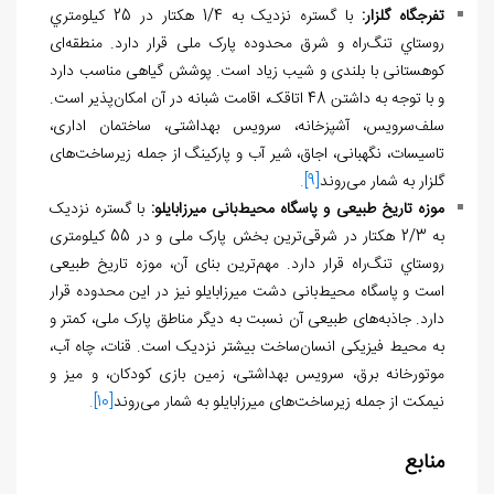
تفرجگاه گلزار:
با گستره نزدیک به 1/4 هکتار در 25 كيلومتري
روستاي تنگ‌راه و شرق محدوده پارک ملی قرار دارد. منطقه‌ای
کوهستانی با بلندی و شیب زیاد است. پوشش گیاهی مناسب دارد
و با توجه به داشتن 48 اتاقک، اقامت شبانه در آن امکان‌پذیر است.
سلف‌سرویس، آشپزخانه، سرویس بهداشتی، ساختمان اداری،
تاسیسات، نگهبانی، اجاق، شیر آب و پارکینگ از جمله زیرساخت‌های
گلزار به شمار می‌روند
[9]
.
موزه تاریخ طبیعی و پاسگاه محیط‌بانی میرزابایلو:
با گستره نزدیک
به 2/3 هکتار در شرقی‌ترین بخش پارک ملی و در 55 کیلومتری
روستاي تنگ‌راه قرار دارد. مهم‌ترین بنای آن، موزه تاریخ طبیعی
است و پاسگاه محیط‌بانی دشت میرزابایلو نیز در این محدوده قرار
دارد. جاذبه‌های طبیعی آن نسبت به دیگر مناطق پارک ملی، کمتر و
به محیط فیزیکی انسان‌ساخت بیشتر نزدیک است. قنات، چاه آب،
موتورخانه برق، سرویس بهداشتی، زمین بازی کودکان، و میز و
نیمکت از جمله زیرساخت‌های میرزابایلو به شمار می‌روند
[10]
.
منابع