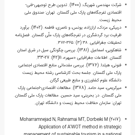
شرکت مهندسی شهریگ. (1400). تدوین طرح توجیهی-فنی-
اقتصادی تفرجگاه‌های پارک ملی گلستان. تهران: صندوق ملی
محیط زیست.
دربیکی، مزدک، اراززاده، یونس، و ناصری، فاطمه. (1402). برآورد
ظرفیت برد گردشگری در تفرجگاه‌های پارک ملّی گلستان. فصل‌نامه
تحقیقات جغرافیایی. ۳۸ (۳) :۳۶۵-۳۷۲.
شاهکویی، اسماعیل. (1381). بررسی چگونگی سیل در شرق استان
گلستان. اطلاعات جغرافیایی «سپهر»، 11(42): 27-33.
فنونی، هیلدا. (1376). بررسی مقدماتی منابع اقتصادی اجتماعی
پارک ملی گلستان. جلسه بحث کارشناسی رشته محیط زیست
دانشگاه علوم کشاورزی و منابع طبیعی گرگان.
میرکریمی، سید حامد. (1378). مطالعات اقتصادی-اجتماعی پارک
ملی گلستان. در: بحرینی، سید حسین. مطالعات پارک ملی گلستان.
تهران: سازمان حفاظت محیط زیست و دانشگاه تهران.
Moharramnejad N, Rahnamai MT, Dorbeiki M (2017).
Application of A'WOT method in strategic
management of sustainable tourism in a national