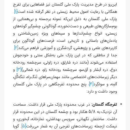
این‌رو در طرح مدیریت پارک ملی گلستان نیز فضاهایی برای تفرج
همگانی با رعایت اصول محیط زیستی در نظر گرفته شده است
[1]
.
پارک ملی گلستان به دلیل این‌که نمونه­ برجسته‌ و بی‌همتایی از
بوم‌سازگان‌های طبیعی و دست‌نخورده، گوناگونی چشم‌گیر گونه‌های
زیستی، انواع چشم‌اندازها و سیماهای ویژه زمین‌شناختی و
یادمان‌های باستانی و تاریخی است، فرصت
های گوناگون برای
کاربردهای علمی و پژوهشی، گردشگری و آموزشی فراهم می‌کند
[2]
.
جدا از مناطقی که در این پارک ملی به‌شکل سنتی و خودجوش
استفاده می‌شوند (مانند دره شارلِق، دره زاولی، سرچشمه رودخانه
دوغ، دره آبشار و آق‌سو، سرچشمه رودخانه زاو، دره شمالی)
[3]
و
دیگر زیرساخت‌های اختصاصی مانند مهمان‌سراهای تَنگ‌راه، تنگه‌گُل،
آلمِه، و سولگِرد
[4]
،
پنج محدوده تفرجگاهی در پارک ملی گلستان
وجود داشت و دارد:
تفرجگاه گلستان:
در غرب محدوده پارک ملی قرار داشت. مساحت
آن نزدیک به 5/8 هکتار بود و چشمه گلستان در این محدوده قرار
داشت. ساختمان نگهبانی، سرویس بهداشتی، نمازخانه، آبخوری، و
نیمکت ازجمله زیرساخت‌های تفرجی آن به شمار می‌رفت
[5]
.
گویا