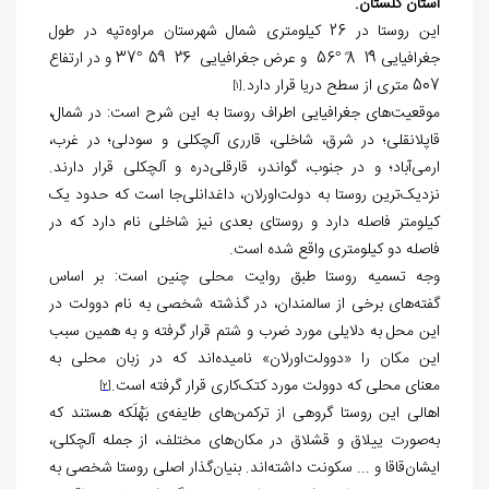
استان گلستان.
این روستا در 26 کیلومتری شمال شهرستان مراوه‌تپه در طول
جغرافیایی 19ً 8ً °56 و عرض جغرافیایی 26ً 59َ °37 و در ارتفاع
507 متری از سطح دریا قرار دارد.
[1]
موقعیت‌های جغرافیایی اطراف روستا به این شرح است: در شمال،
قاپلانقلی؛ در شرق، شاخلی، قارری آلچکلی و سودلی؛ در غرب،
ارمی‌آباد؛ و در جنوب، گواندر، قارقلی‌دره و آلچکلی قرار دارند.
نزدیک‌ترین روستا به دولت‌اورلان، داغدانلی‌جا است که حدود یک
کیلومتر فاصله دارد و روستای بعدی نیز شاخلی نام دارد که در
فاصله دو کیلومتری واقع شده است.
وجه تسمیه روستا طبق روایت محلی چنین است: بر اساس
گفته‌های برخی از سالمندان، در گذشته شخصی به نام دوولت در
این محل به دلایلی مورد ضرب و شتم قرار گرفته و به همین سبب
این مکان را «دوولت‌اورلان» نامیده‌اند که در زبان محلی به
معنای محلی که دوولت مورد کتک‌کاری قرار گرفته است.
[2]
اهالی این روستا گروهی از ترکمن‌های طایفه‌ی بَهْلَکه هستند که
به‌صورت ییلاق و قشلاق در مکان‌های مختلف، از جمله آلچکلی،
ایشان‌قاقا و ... سکونت داشته‌اند. بنیان‌گذار اصلی روستا شخصی به