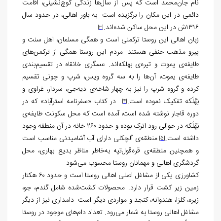
نام جان‌محمد است که پس از سال‌ها زندگی کوچ‌نشینی، اقامت
دائمی در این مکان را برگزیده است. به باور اهالی، در حدود سال
۱۳۱۶ش در این محل ساکن شده‌اند.
[3]
زبان اهالی این روستا ترکمنی است و همگی مسلمان، اهل سنت و
پیرو مذهب حنفی هستند. مردم این روستا همگی از ترکمن‌های
طایفه‌ی یموت و تیره‌ی بهلکه‌اند. عسگری خانقاه در تقسیم‌بندی
طایفه‌ی یموت، آن‌ها را به سه گروه ویس، شرپ و چونی تقسیم
کرده و گروه شرپ را نیز به چهار شاخه‌ی دیه‌جی، سردار، غراوی و
بَهْلَکه تفکیک نموده است.
در کتاب «سفرنامه استرآباد» که در
[4]
دوره قاجار نوشته شده است، آمده است که محل سکونت طایفه‌ی
بَهْلَکه در حوالی رود اترک بوده و حدود ۲۶۰ خانه در آن منطقه وجود
داشته است.
منطقه‌ی آلچکلی دارای آب آشامیدنی مناسب است
[5]
و همچنین منطقه‌ی قره‌قول‌تپه به‌خاطر مناظر بدیع بهاری، محل
گردشگری اهالی و مهمانان روستا محسوب می‌شود.
کشاورزی یکی از مشاغل اصلی اهالی روستا است و حدود ۶۰ هکتار
زمین زیر کشت قرار دارد. محصولات کشت‌شده شامل گندم، جو،
زیره، کلزا، هندوانه، کنجد و مواردی دیگر است. دامداری نیز از دیگر
مشاغل اهالی روستا به شمار می‌رود. تعداد دام‌های موجود در روستا