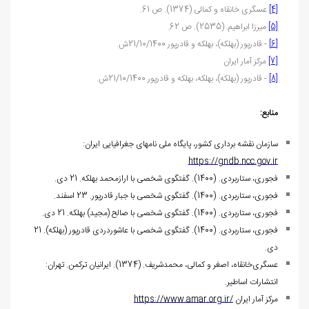
[4]
عسگری خانقاه و کمالی (1374). ص 61.
[5]
میرزا ابراهیم. (2535). ص 62.
[6]
- قادرپور (بهلکه)، بهلکه و قادرپور 21/10/1400ش.
[7]
مرکز آمار ایران
[8]
- قادرپور (بهلکه)، بهلکه، بهلکه و قادرپور 21/10/1400ش.
منابع:
سازمان نقشه برداری کشور، پایگاه ملی نام‏های جغرافیایی ایران:
https://gndb.ncc.gov.ir
فجوری، ستاربردی.
(1400). گفتگوی شخصی با ارازمحمد بهلکه. 21 دی.
فجوری، ستاربردی.
(1400). گفتگوی شخصی با جبار قادرپور. 23 اسفند.
فجوری، ستاربردی.
(1400). گفتگوی شخصی با صالح (مجید) بهلکه. 21 دی.
فجوری، ستاربردی.
(1400). گفتگوی شخصی با عاشوردردی قادرپور (بهلکه). 21
دی.
عسگری‌خانقاه، اصغر و کمالی، محمدشریف. (1374). ایرانیان ترکمن. تهران:
انتشارات اساطیر.
مرکز آمار ایران
https://www.amar.org.ir/