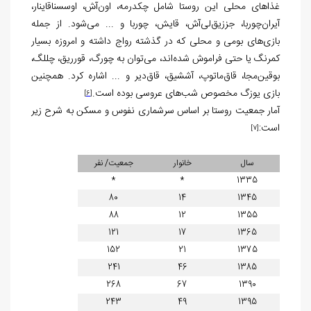
غذاهای محلی این روستا شامل چکدرمه، اون‌آش، اوسسناقاینار،
آیران‌چوربا، جززیق‌لی‌آش، قایش، چوربا و ... می‌شود. از جمله
بازی‌های بومی و محلی که در گذشته رواج داشته و امروزه بسیار
کمرنگ یا حتی فراموش شده‌اند، می‌توان به چورگ، قورریق، چللگ،
بوقین‌مجا، قاق‌ماتوپ، آششیق، قاق‌دیر و ... اشاره کرد. همچنین
بازی یوزگ مخصوص شب‌های عروسی بوده است.
[6]
آمار جمعیت روستا بر اساس سرشماری نفوس و مسکن به شرح زیر
است:
[7]
سال
خانوار
جمعیت/ نفر
*
*
1335
80
14
1345
88
12
1355
121
17
1365
152
21
1375
241
46
1385
268
67
1390
243
49
1395