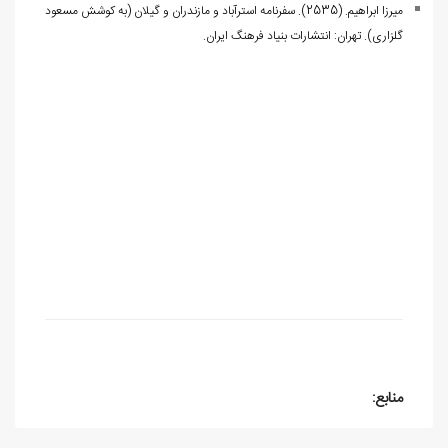
میرزا ابراهیم. (2535). سفرنامه استرآباد و مازندران و گیلان (به کوشش مسعود
گلزاری). تهران: انتشارات بنیاد فرهنگ ایران.
منابع: