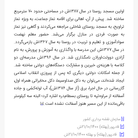
اولین مسجد روستا در سال ۱۳۸۷ش در مساحتی حدود ۷۰ مترمربع
ساخته شد. پیش از آن، اهالی برای اقامه نماز جماعت، به ویژه نماز
تراویح، به مسجد روستای شاخلی مراجعه می‌کردند و گاهی نیز نماز
به صورت فردی در منازل برگزار می‌شد. حضور معلم نهضت
سوادآموزی و تعلیم و تربیت در روستا به سال ۱۳۶۷ش بازمی‌گردد.
در سال ۱۳۷۷ش این مدرسه با واگذاری به آموزش و پرورش، به نام
آزادی دوولت‌اورلان نامگذاری شد. در سال ۱۳۹۶ش مدرسه‌ای دو
کلاسه با هزینه‌ی خیرین و مشارکت دستگاه‌های دولتی ساخته شد.
از جمله امکانات دولتی دیگری که پس از پیروزی انقلاب اسلامی
ایجاد شده‌اند، می‌توان به دکل صداوسیما، دکل مخابراتی همراه اول،
گازرسانی در حال اجرا، برق (از سال ۱۳۷۶ش)، آب لوله‌کشی و جاده
آسفالته از مراوه‌تپه تا روستای بسطام‌دره اشاره کرد؛ البته سه کیلومتر
باقی‌مانده از این مسیر هنوز آسفالت نشده است.
[8]
[1]
سازمان نقشه برداری کشور
[2]
قادرپور (بهلکه) 21/10/1400ش.
[3]
قادرپور (بهلکه) و بهلکه 21/10/1400ش.