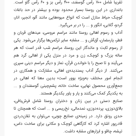
تقریباً شامل ۷۰۰ رأس گوسفند، ۴۰۰ رأس بز و ۶۰ رأس گاو است.
باغداری در این روستا بسیار محدود بوده و بیشتر در حد باغات
کوچک حیاط منازل است که انواع میوه‌هایی مانند آلو، انجیر، انار،
گردو، گلابی، انگور و ... را در بر می‌گیرد.
آداب و رسوم اهالی روستا مانند مراسم عروسی، عیدهای قربان و
فطر، یارمضان، آق‌آش و ... مشابه سایر ترکمن‌ها برگزار می‌شود. یکی
از رسوم ثابت و ماندگار این روستا، مراسم شب قدر است که هر
ساله بزرگ و کوچک، زن و مرد در منزل یکی از اهالی گرد هم
می‌آیند و تا صبح را با خواندن قرآن، نماز و دیگر مراسم دینی سپری
می‌کنند. از دیگر آداب پسندیده‌ی اهالی، مشارکت و همکاری در
انجام امور مختلف به‌ویژه یوور است؛ بدین معنا که اهالی در
جمع‌آوری محصول نهایی، ساخت خانه، پشم‌چینی گوسفندان و ...
به یکدیگر کمک می‌کنند و یار و یاور یکدیگر هستند.
صنایع دستی در بین زنان و دختران روستا شامل فرش‌بافی،
بالاق‌دوزی، پرده‌دوزی، نمدمالی، نخ‌ریسی و ... است که همچنان تا
حدی رونق دارد. در زمینه‌ی صنایع چوبی، می‌توان به تقان‌دردی
قادرپور اشاره کرد که کارگاهی کوچک و مکانی برای ساخت داس،
تیشه، چاقو و ابزارهای مشابه داشت.