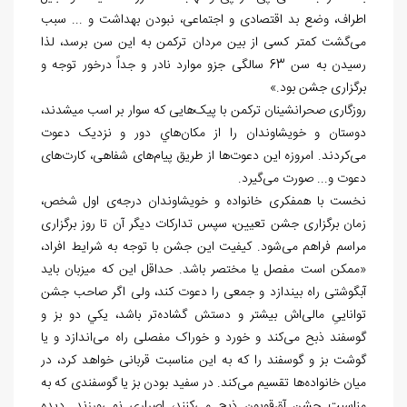
اطراف، وضع بد اقتصادی و اجتماعی، نبودن بهداشت و ... سبب
می
گشت کمتر کسی از بین مردان ترکمن به این سن برسد، لذا
رسیدن به سن 63 سالگی جزو موارد نادر و جداً درخور توجه و
برگزاری جشن بود.»
روزگاری صحرانشينان ترکمن با پیک
هایی که سوار بر اسب می‏شدند،
دوستان و خویشاوندان را از مکان
هاي دور و نزدیک دعوت
می
کردند. امروزه این دعوت
ها از طریق پیام
های شفاهی، کارت
های
دعوت و... صورت می
گیرد.
نخست با هم‏فکری خانواده و خویشاوندان درجه
ی اول شخص،
زمان برگزاری جشن تعیین، سپس تدارکات دیگر آن تا روز برگزاری
مراسم فراهم می
شود. کیفیت این جشن با توجه به شرایط افراد،
«ممکن است مفصل یا مختصر باشد. حداقل این که ميزبان باید
آبگوشتی راه بیندازد و جمعی را دعوت کند، ولی اگر صاحب جشن
تواناییِ مالی
اش بیشتر و دستش گشاده
تر باشد، یکي دو بز و
گوسفند ذبح می
کند و خورد و خوراک مفصلی راه می
اندازد و یا
گوشت بز و گوسفند را که به این مناسبت قربانی خواهد کرد، در
میان خانواده
ها تقسیم می
کند. در سفید بودن بز یا گوسفندی که به
مناسبت جشن آق
قویون ذبح می
کنند، اصراری نمی
ورزند. دیده