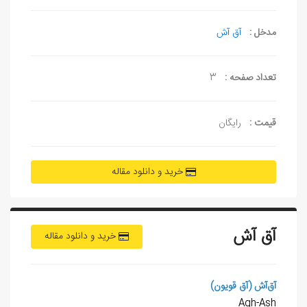
مدخل :
آق آش
تعداد صفحه :
3
قیمت :
رایگان
خرید و دانلود مقاله
آق آش
خرید و دانلود مقاله
آق
آش (آق قویون)
Agh-Ash