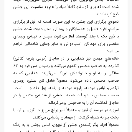
شده است که بز یا گوسفندِ کاملاً سیاه را هم به مناسبت این جشن
ذبح کرده
اند.»
نحوه
ي برگزاری این جشن به این صورت است که قبل از برگزاری
مراسم، افراد فامیل و همسایگان و روحانی محل دعوت شده، جشن
با ذبح یک یا چند گوسفند آغاز می
شود، سپس با تهیه
ی ولیمه
ی
مفصلی برای مهمانان، اسب
دوانی و سایر وسایل شادمانی فراهم
می
شود.
خانم
هاي مهمان نیز هدایایی را در ساچاق (نوعی پارچه کتانی)
گذارده، به صاحب مجلس تقدیم می
کنند و رسیدن سن فرد به 63
سالگی را به او و خانواده
­اش تبریک می
گویند. هدایایی که به
صاحب مجلس داده می
شود، معمولاً شامل نان سنتی، روسری
ترکمنی، لباس مردانه، پارچه مردانه و زنانه، پول نقد و ... است.
صاحب مجلس با دریافت هدیه، بخشی از هدیه
ی متقابل را در
ساچاق گذاشته، آن را به صاحبش برمی
گرداند.
امروزه در مراسم آق
قویون، معمولاً شیر برنج مي
پزند. افزون بر آن، با
پخت پلو به همراه گوشت، از مهمانان پذیرایی می
کنند.
معمولاً افراد برگزارکننده
ي جشن آق
قویون، لباس روشن و به رنگ