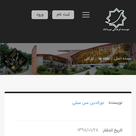
/
ثبت نام
ورود
صفحه اصلی
مقاله ها
آق آش
نویسنده:
نورالدین سن‏ سبلی
تاریخ انتشار:
1398/01/28