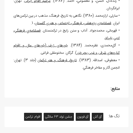
• زنده
دل، حسن، و معصومي، احمد. (1387).
مراسم اقوام ایرانی
. تهران:
ایرانگردان.
• سارلی، ارازمحمد. (1380). نگاهی به تاریخ، فرهنگ، مذهب در بین ترکمن
های
ایران.
فصلنامه
ی پژوهشی، فرهنگی، اجتماعی و هنری گلستان
، 1.
• قهرمانی، محمدجواد. آداب و سنن رايج در تركمنستان.
فصلنامه
ي فرهنگي،
ادبي ياپراق
.
• گل
محمدی، نظرمحمد. (1384).
باورهای ژرف (باورهای ملل و اقوام
کناره
های شرقی و غربی بحر خزر)
. گرگان: مختومقلی فراغی.
• معطوفی، اسدالله. (1383).
تاریخ، فرهنگ و هنر ترکمان
(جلد 3). تهران:
انجمن آثار و مفاخر فرهنگي.
منابع:
تگ ها:
آق آش
آق قویون
جشن تولد 63 سالگی
اقوام ترکمن