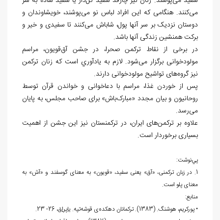
سفید می
پوشند. زنان نیز چارقد سفید گل
دار یا سفید ساده به سر
می
کنند. هنگامی که این افراد لباس نو می
پوشند، خویشاوندان و
دوستان نزدیک بر سر آن‏ها پول، شاباش می
کنند تا سفیدی و خیر و
برکت همنشین زندگی آن‏ها باشد.
در برخی از نقاط ترکمن صحرا، در جشن آق
قویون، مراسم
مولودخوانی برگزار می
شود. لازم به يادآوري است که زنان ترکمن
نیز گروه
های تواشیح مولود
خوانی دارند.
پس از خوردن غذا، مراسم با دعاخوانی و خواندن قرآن توسط
روحانیون و بیان مجدد «مبارک
باش» برای صاحب مجلس، به پایان
می
رسد.
علاوه بر ترکمن­
های ایران، در ترکمنستان نیز این جشن از اهمیت
بسیاری برخوردار است.
پي
نوشت:
1. در زبان ترکمنی، «آق» یعنی سفید، «قویون» به معنای گوسفند و «آش» به
معنای پلو است.
منابع:
• پورکریم، هوشنگ. (1383). ترکمانان دهکده
ی قوشه
تپه.
یاپراق
، 26- 23.