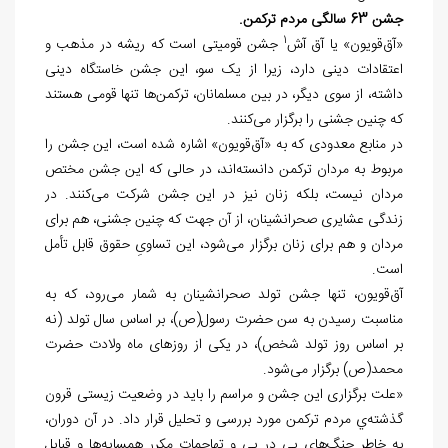
جشن 63 سالگی مردم ترکمن.
1
«آق
قویون» یا آق آش
جشن قومیتی است که ریشه در مذهب و
اعتقادات دینی دارد، زیرا از یک سو، این جشن خاستگاه دینی
داشته، از سوی دیگر، در بین مسلمانان، ترکمن
ها تنها قومی هستند
که چنین جشنی را برگزار می
کنند.
در منابع معدودی که به «آق
قویون» اشاره شده است، این جشن را
مربوط به مردان ترکمن دانسته
اند، در حالی که این جشن مختص
مردان نیست، بلكه زنان نیز در این جشن شركت می
کنند. در
زندگی عشایری صحرانشینان، از آن جهت که چنین جشنی، هم برای
مردان و هم برای زنان برگزار می
شود، این تساویِ حقوق قابل تأمل
است.
آق
قویون، تنها جشن تولد صحرانشينان به شمار می
رود، که به
مناسبت رسيدن به سن حضرت رسول(ص)، بر اساس سال تولد (نه
بر اساس روز تولد شخص)، در یکی از روزهای ماه ولادت حضرت
محمد(ص) برگزار می
شود.
«علت برگزاری این جشن و مراسم را بايد در وضعیت زیستی قرون
گذشته
ي مردم ترکمن مورد بررسی و تحلیل قرار داد. در آن دوران،
به خاطر جنگ
های پی در پی و تهاجمات مکرر همسایه
ها و قبایل