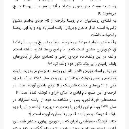
واحد، به سمت جنوب‌غربی امتداد یافته و سپس از روستا خارج
می‌شوند.
[4]
به گفته‌ی روستاییان، نام روستا برگرفته از نام فردی به‌اسم «شیخ
رَضی» است. او از عالمان و بزرگان ایالت استرآباد بود و به این روستا
رفت‌وآمد داشت
وقف‌نامه‌ی خواجه مرشد بن خواجه سفیان به‌مورخ رجب سال ۱۰۴۸
ق، کهن‌ترین سندی است که به نام این روستا اشاره داشته است.
واقف در این وقف‌نامه، قریه‌ی رَضی و تعدادی دیگر از آبادی‌های
بلوک رامیان را بر اولاد ذکور خود وقف کرد.
[5]
در برخی اسناد دوره‌ی قاجار، نام این روستا به چشم می‌خورد. رابینو،
نماینده‌ی رسمی دولت بریتانیا در ایران، در سال ۱۲۸۸ ق، آن را جزو
یکی از ۱۹ روستای دهات فندرسک و از توابع رامیان آورده است. در
ترجمه‌ی این منبع، نام آبادی با املای «رزی» نوشته شده است.
[6]
محمدعلی قورخانچی، پس از مشاهدات خود از ایالت استرآباد در
سال ۱۳۲۱ ق، نام این آبادی را به‌صورت «ریزی» نوشته و آن را جزو
بلوک فندرسک و «چهارده قانچی فارسیان» آورده است.
[7]
کتاب فرهنگ جغرافیایی ایران که در دوره‌ی پهلوی منتشر شد، این
آبادی را جزو روستاهای بخش رامیان شهرستان گرگان با ۸۲۰ سکنه