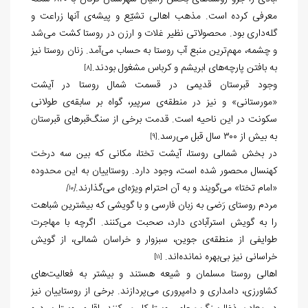
معرفی کرده است. مذهب اهالی تشیّع و پیشه‌ی آنها زراعت و
گله‌داری بود. محصولاتی نظیر غلات و ارزن در روستا کشت می‌شد
و چشمه، مهم‌ترین منبع آب روستا به حساب می‌آمد. زنان روستا نیز
به بافتن پارچه‌های ابریشم و کرباس مشغول بودند.
[8]
وجود قبرستان قدیمی در قسمت شمال روستا در آیشت
«مورستانی» و نیز در منطقه‌ی سرپیر، گواه بر سابقه‌ی طولانی
سکونت در این ناحیه است. قدمت برخی از سنگ‌قبرهای قبرستان
به بیش از ۳۰۰ سال قبل می‌رسد.
[9]
در بخش شمالی روستا، آیشت تختا، مکانی که بین سه درخت
کهنسال محصور شده است، وجود دارد. روستاییان به این محدوده
«امام تختا» می‌گویند و به آن احترام ویژه‌ای می‌گذارند.
[10]
مردم روستای رَضی به زبان فارسی و با گویشی که بیشترین شباهت
را به گویش استرآبادی دارد، صحبت می‌کنند. اگرچه با مهاجرت
طوایفی از منطقه‌ی جوین، سبزوار و خراسان شمالی، از گویش
خراسانی نیز بی‌بهره نمانده‌اند.
[11]
اهالی روستا مسلمان و شیعه هستند و بیشتر به فعالیت‌های
کشاورزی، دامداری و دامپروری می‌پردازند. برخی از روستاییان نیز