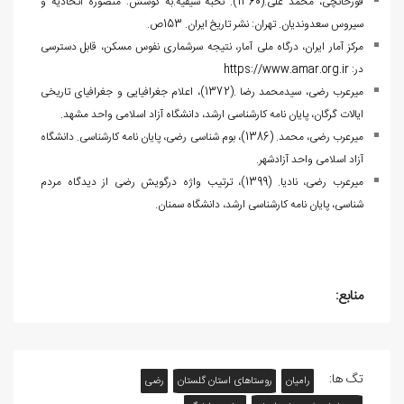
قورخانچی، محمد علی.(1360). نخبه سیفیه.به کوشش: منصوره اتحادیه و
سیروس سعدوندیان. تهران: نشر تاریخ ایران. 153ص.
مرکز آمار ایران، درگاه ملی آمار، نتیجه سرشماری نفوس مسکن، قابل دسترسی
در:
https://www.amar.org.ir
میرعرب رضی، سیدمحمد رضا .(1372)، اعلام جغرافیایی و جغرافیای تاریخی
ایالات گرگان، پایان نامه کارشناسی ارشد، دانشگاه آزاد اسلامی واحد مشهد.
میرعرب رضی، محمد. (1386)، بوم شناسی رضی، پایان نامه کارشناسی. دانشگاه
آزاد اسلامی واحد آزادشهر.
میرعرب رضی، نادیا. (1399)، ترتیب واژه درگویش رضی از دیدگاه مردم
شناسی، پایان نامه کارشناسی ارشد، دانشگاه سمنان.
منابع:
تگ ها:
رامیان
روستاهای استان گلستان
رضی