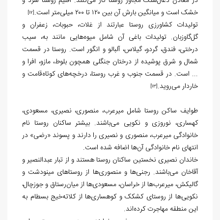
در معادن ذغال‌سنگ مجاور روستا کار می‌کنند. اقلیم روستا سرد و
خشک است و میانگین بارش آن بین ۱۲۰ تا ۲۰۰ میلی‌متر است.
[12]
تولیدات کشاورزی روستا عبارتند از غلات، حبوبات، زعفران و
گل‌گاوزبان. تولیدات باغی آن شامل میوه‌هایی مانند به، سیب
درختی، فندق، گردو، گیلاس، آلبالو و انگور است. روستا در قسمت
شمال و شرق پوشیده از درختان جنگلی همچون بلوط، مازو، افرا و
... است. در قسمت جنوب و غرب روستا، درخچه‌های کوتاه‌قامت و
خاردار می‌روید.
[13]
طوایف ساکن روستا شامل میرعرب، منصوری، نصیری، مسعودی،
کهساری، نوروزی و نکویی می‌باشند. بیشتر ساکنان روستا نام
خانوادگی میرعرب، منصوری و نصیری را دارند و پسوند «رضی» در
انتهای نام خانوادگی آن‌ها اضافه شده است.
خاندان نصیری نخستین ساکنان روستا هستند و از تبار عبدالنصیر و
آقاخان می‌باشند. رجنی‌ها و منصوری‌ها از روستاهای مینودشت و
گالیکش، میرعرب‌ها از خراسان، مسعودی‌ها از میان‌رستاق و جوزچال،
نکویی‌ها از روستای کشکک و کوهساری‌ها از کلاته‌خیج بسطام به
این منطقه مهاجرت کرده‌اند.