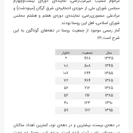
مرحوم مسیب میرعرب‌رضی، نماینده‌ی دوره‌ی بیست‌وچهارم
مجلس شورای ملی از حوزه‌ی انتخابیه‌ی شرق گرگان (مینودشت) و
مرادعلی منصوری‌رضی، نماینده‌ی دوره‌ی هفتم و هشتم مجلس
شورای اسلامی، اهل این روستا بودند.
آمار رسمی موجود از جمعیت روستا در دهه‌های گوناگون به این
شرح است.
[14]
سال
جمعیت
خانوار
*
468
1335
101
508
1345
107
644
1355
72
464
1365
52
212
1375
52
196
1385
40
123
1390
59
172
1395
در دهه‌ی بیست، بیشترین و در دهه‌ی نود، کمترین تعداد ساکنان
در روستای رَضی ثبت شده است. مردم این روستا دو نوبت