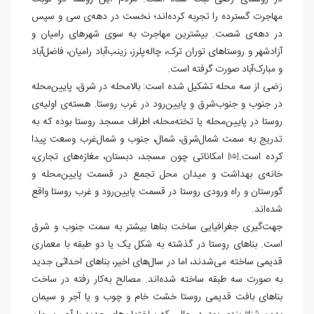
مهاجرت گسترده را تجربه کرده‌اند؛ نخست در دهه‌ی سی و سپس
در دهه‌ی شصت. بیشترین مهاجرت به سوی شهرهای رامیان و
آزادشهر و روستاهای توران ترک، چاله‌پلرز، زینب‌آباد رامیان، فاضل‌آباد
و مبارک‌آباد صورت گرفته است.
رَضی از سه محله تشکیل شده است: بالامحله در شرق، پایین‌محله
در جنوب و جنوب‌شرق و پایین‌رود در غرب روستا. هسته‌ی اولیه‌ی
روستا در پایین‌محله یا تخته‌محله، اطراف مسجد روستا بوده که به
تدریج به سمت شمال‌شرق، شمال، جنوب و شمال‌غرب وسعت پیدا
کرده است.
امکاناتی چون مسجد، دبستان، مغازه‌های تجاری،
[15]
خانه‌ی بهداشت و میدان محل تجمع در قسمت پایین‌محله و
گورستان و راه ورودی روستا در قسمت پایین‌رود و غرب روستا واقع
شده‌اند.
جهت‌گیری جغرافیایی ساخت بناها بیشتر به سمت جنوب و شرق
است. بناهای روستا در گذشته به شکل یک یا دو طبقه با معماری
قدیمی ساخته می‌شدند، اما در سال‌های اخیر، بناهای احداثی جدید
به صورت سه طبقه ساخته شده‌اند. مصالح به‌کار رفته در ساخت
بناهای بافت قدیمی روستا خشت خام و چوب و یا آجر و سیمان