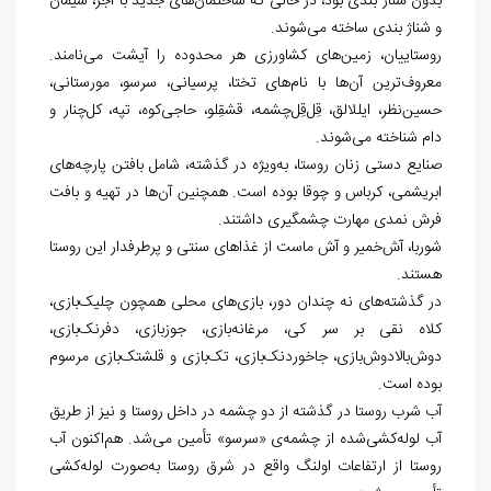
بدون شناژ بندی بود، در حالی که ساختمان‌های جدید با آجر، سیمان
و شناژ بندی ساخته می‌شوند.
روستاییان، زمین‌های کشاورزی هر محدوده را آیشت می‌نامند.
معروف‌ترین آن‌ها با نام‌های تختا، پرسیانی، سرسو، مورستانی،
حسین‌نظر، ایللالق، قِل‌قِل‌چشمه، قشقِلو، حاجی‌کوه، تپه، کل‌چنار و
دام شناخته می‌شوند.
صنایع دستی زنان روستا، به‌ویژه در گذشته، شامل بافتن پارچه‌های
ابریشمی، کرباس و چوقا بوده است. همچنین آن‌ها در تهیه و بافت
فرش نمدی مهارت چشمگیری داشتند.
شوربا، آش‌خمیر و آش ماست از غذاهای سنتی و پرطرفدار این روستا
هستند.
در گذشته‌های نه چندان دور، بازی‌های محلی همچون چلیک‌بازی،
کلاه نقی بر سر کی، مرغانه‌بازی، جوزبازی، دفرنک‌بازی،
دوش‌بالا‌دوش‌بازی، جاخوردنک‌بازی، تک‌بازی و قلشتک‌بازی مرسوم
بوده است.
آب شرب روستا در گذشته از دو چشمه در داخل روستا و نیز از طریق
آب لوله‌کشی‌شده از چشمه‌ی «سرسو» تأمین می‌شد. هم‌اکنون آب
روستا از ارتفاعات اولنگ واقع در شرق روستا به‌صورت لوله‌کشی