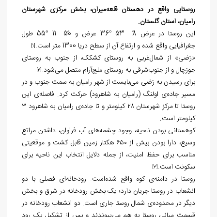
روستایی واقع در دهستان قلعه‌میران، بخش مرکزی شهرستان
رامیان، استان گلستان.
این روستا در عرض 8ً 53َ °36 عرض و 50ً 11َ °55 طول
جغرافیایی واقع شده و ارتفاع آن از سطح دریا 1300 متر است.
[1]
«رَضی» از شمال‌غربی به روستای کشکک، از جنوب به روستای
جوزچال و از جنوب‌شرقی به روستای ملچ‌آرام متصل می‌شود.
[2]
برای رسیدن به رَضی می‌بایست از شهر رامیان به سمت جنوب و در
مسیر جاده‌ی اولنگ (رامیان به شاهرود) حرکت کرد. فاصله‌ی این
روستا تا مرکز شهرستان ۲۸ کیلومتر و تا جاده‌ی رامیان به شاهرود ۳
کیلومتر است.
کوهستانی بودن ناحیه، وجود چشمه‌های آب فراوان، داشتن مراتع
وسیع، دارا بودن بیش از ۶۵۰ هکتار زمین قابل کشت و موقعیتی
مناسب برای حفظ امنیت، از جمله دلایل انتخاب این ناحیه برای
سکونت است.
[3]
روستا در دامنه‌ی کوه واقع شده‌است. رودخانه‌ای فصلی با دو
انشعاب در روستا جریان دارد؛ یک بخش رودخانه در شرق و بخش
دیگر در محدوده‌ی شمال روستا جاری است. دو انشعاب رودخانه در
قسمت میانی روستا به هم می‌پیوندند و پس از تشکیل یک رود