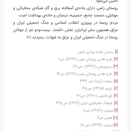
تأمین می‌شود.
روستای رَضی دارای جاده‌ی آسفالته، برق و گاز، شبکه‌ی مخابراتی و
موبایلی، مسجد جامع، حسینیه، دبستان و خانه‌ی بهداشت است.
مردم روستا در پیروزی انقلاب اسلامی و جنگ تحمیلی ایران و
عراق، همچون سایر ایرانیان، نقش داشتند. بیست‌و‌دو نفر از جوانان
روستا در جنگ تحمیلی ایران و عراق به شهادت رسیدند.
[16]
[1]
. سازمان نقشه برداری کشور.
[2]
. طرح هادی روستای رضی، (1387)، ص1.
[3].
میرعرب‏رضی، (1372) ، ص77.
[4]
. طرح هادی روستای رضی، (1387)، ص14.
[5]
. ستوده، (بی‏تا)، ص 337.
[6]
. رابینو، (1365)، ص196.
[7]
.قورخانچی، (1360)، ص31.
[8]
. فرهنگ جغرافیایی ایران، (1329)، ص 135.
[9]
.میرعرب، (1386)، ص8.
[10]
همان، ص9.
[11]
.میرعرب، (1399)، ص 20.