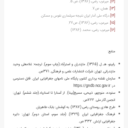
[12]
. میرعرب رضی، (1386)، ص 5.
[13]
. همان، ص7.
[14]
.درگاه ملی آمار ایران نتیجه سرشماری نفوس و مسکن.
[15]
. میرعرب رضی، (1386)، ص27.
[16]
میرعرب رضی، محمد. (1386)
منابع:
رابینو، هـ ل. (1365). مازندران و استرآباد.(چاپ سوم). ترجمه: غلامعلی وحید
مازندرانی. تهران: شرکت انتشارات علمی و فرهنگی. 371ص.
سازمان نقشه برداری کشور، پایگاه ملی نام‏های جغرافیایی ایران. قابل دسترسی
در:
https://gndb.ncc.gov.ir
ستوده، منوچهر، ذبیحی، مسیح(بی‏تا). از آستارا تا استارباد.(جلد ششم). تهران:
انجمن آثار ملی. 722ص.
طرح‌ هادی روستای رضی (1387). به کوشش: بابک طاهریان.
فرهنگ جغرافیایی ایران .(1329). (جلد سوم، استان دوم). تهران: دایره
جغرافیایی ارتش. 332 ص.