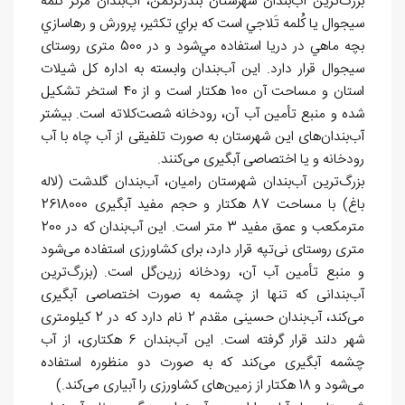
بزرگ
ترین آب
بندان شهرستان بندرتركمن، آب
بندان مرکز کُلمه
سیجوال يا كُلمه تَلاجي است که براي تكثير، پرورش و رهاسازي
بچه ماهي در دريا استفاده مي
شود و در 500 متری روستای
سیجوال قرار دارد. این آب
بندان وابسته به اداره کل شیلات
استان و
مساحت آن 100 هکتار است و از 40 استخر تشکیل
شده و منبع تأمین آب آن، رودخانه شصت
کلاته است. بیشتر
آب
بندان
های این شهرستان به صورت تلفیقی از آب چاه با آب
رودخانه و یا اختصاصی آبگیری می
کنند.
بزرگ
ترین آب
بندان شهرستان راميان، آب
بندان گلدشت (لاله
باغ) با مساحت 87 هکتار و حجم مفید آبگیری 2618000
مترمکعب و عمق مفيد 3 متر است. اين آب
بندان که در 200
متری روستای نی
تپه قرار دارد، برای کشاورزی استفاده می
شود
و منبع تأمین آب آن، رودخانه زرین
گل است. (بزرگ
ترین
آب
بندانی که تنها از چشمه به صورت اختصاصی آبگیری
می
کند، آب
بندان حسینی مقدم 2 نام دارد که در 2 کیلومتری
شهر دلند قرار گرفته است. این آب
بندان 6 هکتاری، از آب
چشمه آبگیری می
كند كه به صورت دو منظوره استفاده
می
شود و 18 هکتار از زمین
های کشاورزی را آبیاری می
کند.)