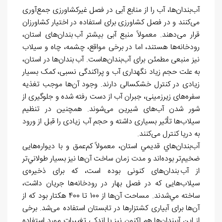
آب
بندان
ها، آب را از منابع آبی در فصل غیرکشاورزی جمع
آوری
می
کنند و در فصل کشاورزی برای استفاده در اختیار کشاورزان
قرار می
دهند. معمولاً منبع آبی بيشتر آب
بندان
های استان،
رودخانه
ها هستند، اما در برخی مواقع، چشمه، چاه و سیلاب
نیز منبعی مطمئن برای آب
بندان
هاست. آب
بندان
ها در استان،
به علت حجم زیاد نگهداری آب و پراکندگی نسبی، کمک بسیار
زیادی در کنترل خشکسالی دارند. وجود آن
ها موجب تغذیه
سفره
های زیرزمینی، جبران آب از دست رفته شده و جلوگیری از
شور شدن آب
های شیرین می
شوند. همچنين در تنظیم
سیلاب
ها تأثیر بسیاری داشته و حجم آب زیادی را قبل از ورود
به دریا کنترل می
کنند.
آب
بندان
هاي قدیمي استان، معمولاً کم
عمق و با دیواره
هایی
ضخیم
تر بوده
اند و مدت زمان ساخت آن
ها نیز بسیار طولاني
تر
از آب
بندان
های کنونی بوده است، كه برای ذخیره
ی
سیلاب
هایی که در فصل بهار در رودخانه
ها جریان داشت،
ساخته مي
شدند. مساحت آن
ها از 100 تا 400 هکتار بود که از
آن
ها برای آبیاری کشتزارها در تابستان استفاده می
شد. برخی
از این آب‏بندان
ها هم اکنون نیز با اندکی تغییرات مورد استفاده