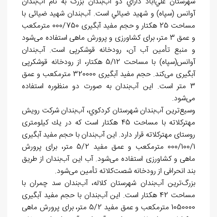
شهرستان علي
آباد داراي دو آب
بندان بزرگ به نام آب
بندان
آوانس (سپاه) و شهيد ضيائي است. آب
بندان شهید ضیائی با
مساحت 25 هکتار و حجم مفید آبگیری 000/750 مترمکعب
و عمق 3 متر، برای کشاورزی و پرورش ماهی استفاده می
شود
و منبع تأمین آب آن، رودخانه قوشکرپی است. آب
بندان
آوانس(سپاه) با مساحت 5/12 هکتار، از رودخانه قوشکرپی
آبگیری می
كند. حجم مفید آبگیری 320000 مترمکعب و عمق
3 متر است. این آب
بندان به صورت دو منظوره استفاده
می
شود.
وسیع
ترین آب
بندان شهرستان كردكوي، آب
بندان شرکت رویش
مهترکلاته با مساحت 45 هکتار است كه در يك کیلومتری
روستای مهترکلاته قرار دارد. این آب
بندان با حجم مفید آبگیری
000/100/1 مترمکعب و عمق مفید 5/2 متر، برای پرورش
ماهی و کشاورزی استفاده می
شود. آب این آب
بندان از طریق
بند انحرافی از رودخانه شصت
کلاته تأمین می
شود.
بزرگ
ترین آب
بندان شهرستان كلاله، آب
بندان سد چمران با
مساحت 42 هکتار است. این آب
بندان با حجم مفید آبگیری
1050000 مترمکعب و عمق مفید 5/2 متر، برای پرورش ماهی