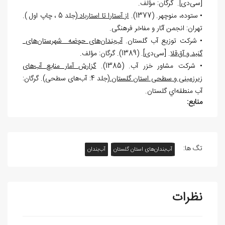
[سی
دی]. گرگان: مؤلف.
• ستوده، منوچهر. (1377).
از آستارا تا استارباد
(جلد 5 ، چاپ اول ).
تهران: انجمن آثار و مفاخر فرهنگی.
• شركت توزيع آب گلستان.
آب
بندان
های حوضه شهرستان
های
گنبد و آق
قلا
. [سی
دی]. (1389). گرگان: مؤلف.
• شرکت مشاور خزر آب. (1385).
گزارش آمار منابع آب
های
زیرزمینی و سطحی استان گلستان
(جلد 4: آب
های سطحی). گرگان:
آب منطقه
اي گلستان.
منابع:
تگ ها:
آب‌بندان‌های استان گلستان
آب‌بندان
نظرات