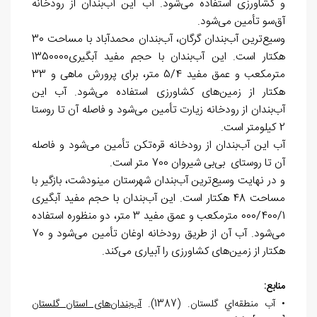
و کشاورزی استفاده می
شود. آب این آب
بندان از رودخانه
آق
سو تأمین می
شود.
وسيع
ترين آب
بندان گرگان، آب
بندان محمدآباد با مساحت 30
هکتار است. این آب
بندان با حجم مفید آبگیری1350000
مترمکعب و عمق مفید 5/4 متر، برای پرورش ماهی و 33
هکتار از زمین
های کشاورزی استفاده می
شود. آب این
آب
بندان از رودخانه زیارت تأمین می
شود و فاصله آن تا روستا
2 کیلومتر است.
آب این آب
بندان از رودخانه قره
تکن تأمین می
شود و فاصله
آن تا روستای بی
بی شیروان 700 متر است.
و در نهايت وسيع
ترين آب
بندان شهرستان مينودشت، بازگیر با
مساحت 48 هکتار است. این آب
بندان با حجم مفید آبگیری
000/400/1 مترمکعب و عمق مفید 3 متر، دو منظوره استفاده
می
شود. آب آن از طریق رودخانه اوغان تأمین می
شود و 70
هکتار از زمین
های کشاورزی را آبیاری می
کند.
منابع:
• آب منطقه
اي گلستان. (1387).
آب
بندان
های استان گلستان