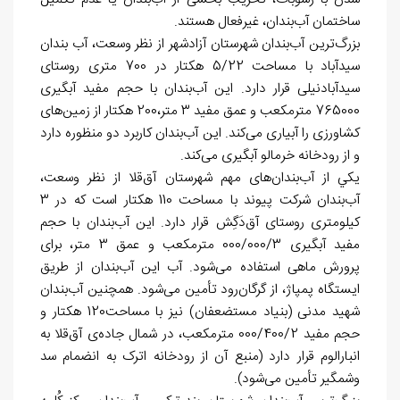
ساختمان آب
بندان، غیرفعال هستند.
بزرگ
ترین آب
بندان شهرستان آزادشهر از نظر وسعت، آب بندان
سیدآباد با مساحت 5/22 هکتار در 700 متری روستای
سیدآبادنیلی قرار دارد. این آب
بندان با حجم مفید آبگیری
765000 مترمکعب و عمق مفید 3 متر،200 هکتار از زمین
های
کشاورزی را آبیاری می
کند. این آب
بندان كاربرد دو منظوره دارد
و از رودخانه خرمالو آبگیری می
کند.
يكي از آب
بندان
های مهم شهرستان آق
قلا از نظر وسعت،
آب
بندان شرکت پیوند با مساحت 110 هکتار است كه در 3
کیلومتری روستای آق
دَگِش قرار دارد. این آب
بندان با حجم
مفید آبگیری 000/000/3 مترمکعب و عمق 3 متر، برای
پرورش ماهی استفاده می
شود. آب این آب
بندان از طریق
ایستگاه پمپاژ، از گرگان
رود تأمین می
شود. همچنین آب
بندان
شهید مدنی (بنیاد مستضعفان) نیز با مساحت120 هکتار و
حجم مفید 000/400/2 مترمکعب، در شمال جاده
ی آق
قلا به
انبارالوم قرار دارد (منبع آن از رودخانه اترک به انضمام سد
وشمگیر تأمین می
شود).