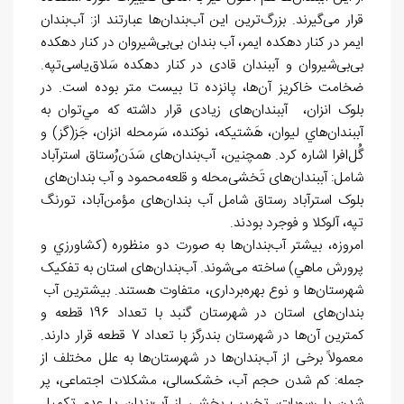
قرار می
گیرند. بزرگ
ترین این آب
بندان
ها عبارتند از: آب
بندان
ایمر در کنار دهکده ایمر، آب بندان بی
بی
شیروان در کنار دهکده
بی
بی
شیروان و آب‏بندان قادی در کنار دهکده سَلاق
یاسی
تپه.
ضخامت خاکریز آن
ها، پانزده تا بیست متر بوده است. در
بلوک انزان،
آب‏بندان
های زیادی قرار داشته كه مي
توان به
آب‏بندان
هاي لیوان، هَشتیکه، نوکنده، سَرمحله انزان، جَز(گز) و
گُل
افرا اشاره کرد. همچنین، آب
بندان
های سَدَن
رُستاق استرآباد
شامل: آب‏بندان
های تَخشی
محله و قلعه
محمود و آب بندان
های
بلوک استرآباد رستاق شامل آب بندان
های مؤمن
آباد، تورنگ
تپه، آلوکلا و فوجرد بودند.
امروزه، بیشتر آب
بندان
ها به صورت دو منظوره (كشاورزي و
پرورش ماهي) ساخته می
شوند. آب
بندان
های استان به تفکیک
شهرستان
ها و نوع بهره
برداری، متفاوت هستند. بیشترین آب
بندان
های استان در شهرستان گنبد با تعداد 196 قطعه و
کمترین آن
ها در شهرستان بندرگز با تعداد 7 قطعه قرار دارند.
معمولاً برخی از آب
بندان
ها در شهرستان
ها به علل مختلف از
جمله: کم شدن حجم آب، خشکسالی، مشکلات اجتماعی، پر
شدن با رسوبات، تخریب بخشی از آب
بندان یا عدم تکمیل