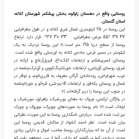
روستایی واقع در دهستان زاوکوه، بخش پیشکمر شهرستان کلاله،
استان گلستان.
این روستا در 25 کیلومتری ‌شمال شرق کلاله و در طول جغرافیایی
47ً 37َ °55 عرض جغرافیایی 33ً 30َ 37° قرار دارد. ارتفاع
روستا از سطح دریا 195 متر است.
این روستا نزدیک به یک
[1]
کیلومتر در مسیر فرعی جاده‌ی کلاله به اورجنلی واقع شده است.
روستای کسرپیشکمر و ارتفاعات کلک‌داغ، قیزیل‌آرغاچ و کرکنه در
شرق، روستای آق‌یاجی، ارتفاعات خورتانینگ‌کووی و آق‌ترک‌چشمه در
غرب، شهرفراغی، رودخانه‌ی گرگان معروف به قارری‌الوم، و توقار در
شمال و روستای یکه‌قوز و ارتفاعات آلا-یم-‌شن، قره‌کو و خورتاچشمه
در جنوب این روستا را دربر گرفته‌اند.
[2]
در واژگان ترکمنی چروک به معنای بوررشیک، یئغرئق، موررشیک و
اپله‌ک است.
نام روستا به صورت‌های چویرک، چوروک و چورک
[3]
نیز ثبت شده است. درباره‌ی نامگذاری روستا به این صورت، نظراتی
بیان شده است. نظر احمد کشواد از ساکنان قدیمی روستا این
است: از آن جا که بنیان‌گذاران روستا صاحب اموال و دارایی زیادی
بودند درباره‌ی آنها می‌گفتند که دارایی آنها از بین نخواهد رفت که