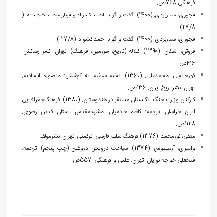
فرهنگی.768ص.
فجوری، ستاربردی. (1400). گفت و گو با احمد کشواد و قربان‌محمد خجسته. (
27/8).
فجوری، ستاربردی. (1400). گفت و گو با احمد کشواد. (27/8 ).
فروتن، اشکان. (1390). کلاله (تاریخ، سرزمین، فرهنگ). تهران: نشر رسانش.
416ص.
قورخانچی، محمدعلی. (1360). نخبه سیفیه. به کوشش: منصوره اتحادیه.
تهران، نشرتاریخ ایران. 136ص.
ک‍ارک‍ن‍ان‌ وزارت‌ ج‍ن‍گ‌ ان‍گ‍ل‍س‍ت‍ان‌ م‍س‍ت‍ق‍ر در ه‍ن‍دوس‍ت‍ان‌. (1380). فرهنگ‌جغرافیایی
ایران خراسان. ترجمه: کاظم خادمیان. مشهدمقدس: آستان قدس رضوی.
1128ص.
متقی، نورمحمد. (1376) فرهنگ سلیم فارسی- ترکمنی. تهران: نشرمولف.
وامبری، آرمینیوس. (1374). سیاحت درویش دروغین (چاپ پنجم). ترجمه:
فتحعلی خواجه نوریان. تهران: علمی و فرهنگی. 557ص.