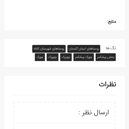
منابع:
تگ ها:
روستاهای استان گلستان
روستاهای شهرستان کلاله
بخش پیشکمر
چورک پیشکمر
چویرک
چوروک
چورک
نظرات
ارسال نظر :