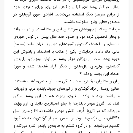
زمانی در کنار رودخانه‌ی گرگان و گاهی نیز برای چرای دام‌های خود
از مراتع سرسبز دیگر استفاده می‌کردند. افرادی چون قوچابای در
محله‌ی فعلی چاروا سکونت داشتند.
مردایشان‌ملا، از چهره‌های سرشناس این روستا است. او در سمرقند
و بخارا تحصیل کرده بود و حدود صد سال پیش در توقار حوزه‌ی
علمیه‌ای را با هدف گسترش آموزه‌های دینی بنا نهاد. مامد (محمد)
عالی ملا، داماد مردایشان یکی از طلاب با استعداد و باهوش این
حوزه بوده است. از بزرگان دیگر روستا می‌توان قوچابای، ایلی‌بای،
آدینه‌بای، یولی‌بای، بال‌جابای از دیگر افراد شناخته شده‌ و مورد
اعتماد این روستا بودند.
[6]
زبان روستاییان ترکمنی است. همگی مسلمان حنفی‌مذهب هستند.
اهالی روستا از نژاد گوکلان و از تیره‌های چروک‌بایندر، عرب و زوریات
می‌باشند. چند خانواده از تیره‌ی یموت هم در این روستا ساکن
شده‌اند. فاروق‌سومر بایندرها را جزو اصیل‏ترین طایفه‌ی اوچ‌اوق‌ها
می‌داند که در تاریخ غُزها، نقش مهمی داشته‌اند.
وامبری سال
[7]
1242ش، بین ترکمن‌ها بود. بر اساس نظر او گوکلان‌ها به ده گروه
تقسیم می‌شوند. او در گروه ششم به طایفه‌ی بایندر اشاره می‌کند و