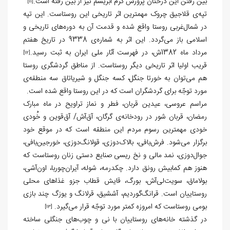
بین رفتن این درختان پرورش کرم ابریشم نیز از بین رفته است.
[11]
تپه‌ی قلاجیق چروک مهمترین اثر تاریخی این روستاست. این تپه
در شمال‌غربی روستا واقع شده و قدمت آن به دوره‌های تاریخی و
اسلامی باز می‌گردد. این اثر به شماره‌ی 9338 در تاریخ هفتم
مرداد ماه 1382ش، در فهرست آثار ملی ایران به ثبت رسید.
[12]
قریب اولیا اثر تاریخی دیگر روستاست. از مناطق گردشگری روستا
هم می‌توان به خورتا جنگل، کسه جنگل و شیریاتاق سه منطقه‌ی
مورد توجّه برای گردشگران است که در این روستا واقع شده است.
مراسم‌ عروسی، عیدین قربان، فطر و نماز تراویح در ماه مبارک
رمضان، قربان شور در رودخانه‌ی گرگان، آق‌آش/ آق‌قوین و خُودی
خودی مهمترین رسوم مردم این منطقه است که در موقع خود
برگزار می‌شود. فرش‌بافی، بالاک‌دوزی، قولانگ‌دوزی، خورجین‌بافی،
جوال‌دوزی، نمد مالی و نخ ریسی صنایع دستی زنان روستاست که
هنوز هم کمابیش رونق دارد. چکدرمه، شوله، آیران‌چوربا، اون‌آشی،
بولاماق، سویت‌لی‌آش، بورگ، قایش قطاب جزو غذاهای محلی
روستاییان است. قرانگ‌گوردیم، آششیق، قرلانگ و یوزگ چند بازی
بومی روستاست که امروزه کمتر مورد توجّه قرار می
‌گیرد.
[13]
در گذشته خانه‌های روستاییان با نی و چوب‌های جنگلی ساخته