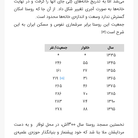
می‌شد امّا به تدریج خانه‌های گِلی جای آنها را گرفت و در نهایت
خانه‌ها به صورت آجری تغییر شکل داد. از آن جا که روستا امکان
گسترش ندارد وسعت و اندازه‌ی خانه‌ها محدود است.
جمعیت این روستا برابر سرشماری نفوس و مسکن ایران به این
شرح است:
[14]
سال
خانوار
جمعیت/ نفر
*
*
1335
246
55
1345
161
27
1355
219
31
1365
[15]
265
46
1375
286
70
1385
283
74
1390
278
88
1395
نخستین مسجد روستا سال 1300ش، در محل توقار و به دست
مردایشان ملا بنا شد که خود پیشنماز و بنیانگذار حوزه‌ی علمیه‌ی