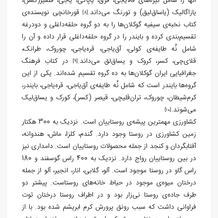
آنها را شامل تیره‌های قالایجی، قرق، یاپاکی، یاجی، قصیر(کسر)،
یازاگالیک (یاساق‌لیق) و تورنگ می‌داند.
قورخانچی نویسنده‌ی
[8]
کتاب نخبه‌ی سیفیه گوکلان‌ها را به دو گروه حلقه‌داغلی و دودرغه
تقسیم‌بندی کرده و بایندر را در گروه حلقه‌داغلی قرار داده و آن را
شامل نُه طایفه‌ی کولی، آق‌یاجی، قره‌یاجی، چوروک، طرانک،
قلای‌چی، کسر، کروک و یساق‌لق می‌داند.
در کتاب فرهنگ
[9]
جغرافیایی ایران گوکلان‌ها به ده گروه تقسیم شده‌اند. یکی از این
گروه‌ها بایندر است که شامل نُه طایفه‌ی آق‌یاجی، قره‌یاجی، بایندر،
کرم‌شیطان، چوروک، تران‌قلیچی، قیصر (کسر)، کورک و یساق‌لیک
می‌شوند.
[10]
کشاورزی مهمترین پیشه‌ی روستاییان است. نزدیک به 300 هکتار
زمین کشاورزی در روستا وجود دارد. گندم، کلزا، ماش، هندوانه،
آفتابگردان و کنجد از جمله محصولات روستاییان است. دامداری نیز
در بین روستاییان رواج دارد. نزدیک به 400 راس گوسفند و 180
راس گاو در روستا موجود است. آلو، گلابی، انار، انجیر، آلو از جمله
درختان میوه‌ی موجود در حیاط خانه‌های روستاست. پیشتر دو
طرف جاده‌ی روستا نی‌زار بود و در اطراف روستا درختان توت
فراوانی داشت که سبب رونق پرورش کرم ابریشم شده بود. با از