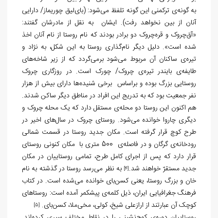
به گونه‌ی ترکمنی این گونه تلفظ می‌شود: (بای‌لیق چوریماز/ دارایی
آنان از بین نخواهد رفت). ایشان به نقل از مادرشان گفتند:
«آق‌چروک و قره‌چروک دو برادر بودند که نام روستا از نام آنان اخذ
شده است». دلیل دیگر نام‌گذاری روستا به این شکل، به نژاد و
تیره‌ی ساکنان آن مربوط می‌شود برمی‌گردد که از زیر شاخه‌‌های
طایفه‌ی بایندر تیره‌ی چروک/ چورک است. در روزگاری چروک
روستایی بزرگ بوده و براساس برخی شنیده‌ها دارای بیش از هزار
نفر جمعیت بود که به تدریج این افراد در مناطق دیگر ساکن شدند.
هم اکنون این روستا دو محله‌ی مستقل دارد که یک محله چروک و
دیگری چاروا خوانده می‌شود. روستای چروک در سال‌های اخیر در
طرح کوچ قرار گرفته است. مکان جدید روستا در قسمت شمالی
رودخانه‌ی گرگان و در فاصله‌ی 500 متری با مکان کنونی روستای
قرار دارد که پس از اجرای کامل طرح، تمامی روستاییان در مکان
جدید مستقرّ خواهند شد.
به نظر می‌رسد روستا در گذشته به نام
[4]
خان و بزرگ روستا، یعنی کسن‌بای خوانده می‌شده است. در کتاب
فرهنگ جغرافیایی ایران، ذیل کلمه‌ی پیشکمر آمده است: روستاهای
کوچک آن عبارتند از ارازعلی شیخ، کولی، مخی‌ملا، کسن‌بای.
[5]
روستاییان دوره‌‌ی کوچ‌نشینی را در نقاط مختلف سپری کرده‌اند.