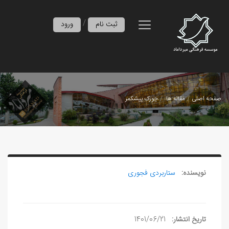
/
ثبت نام
ورود
صفحه اصلی
مقاله ها
چورک پیشکمر
نویسنده:
ستاربردی فجوری
تاریخ انتشار:
1401/06/21