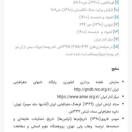
[9]
قورخانچی، (1360)، ص60-59.
[10]
ک‍ارک‍ن‍ان‌ وزارت‌ ج‍ن‍گ‌ ان‍گ‍ل‍س‍ت‍ان‌، (1380)، ص909.
[11]
کشواد و خجسته، (1400).
[12]
فروتن، (1390)، ص 244.
[13]
کشواد و خجسته، (1400).
[14]
مرکز آمار ایران.
[15]
در سرشماری‌های 1346-1355-1345ش. نام روستا چروک، پس از آن نیز
نام روستا چروک‌پیشکمر ثبت شده است.
منابع:
سازمان نقشه برداری کشوری، پایگاه نام‏های جغرافیایی
ایران:
http://gndb.ncc.org.ir/
مرکز آمار ایران
https://www.amar.org.ir/
ستاد ارتش ایران. (1329). فرهنگ جفرافیایی ایران (آبادیها، جلد سوم). تهران:
دایره جغرافیایی ستاد ارتش.332ص.
سومر، فاروق.(1390). تاریخ‌غزها (ترکمن‌ها). تاریخ، تشکیلات طایفه‌ای و
حماسه‌ها. ترجمه: وهاب ولی. تهران: پژوهشگاه علوم انسانی و مطالعات