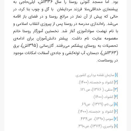
بود. اما مسجد کنونی روستا را سال 1336ش، ایلی‌حاجی به
پیشنمازی خداقلی‌ملا فرزند مردایشان با گل و چوب بنا کرد، در
حالی که پیش از آن نماز در مراتع روستا و در فضای باز اقامه
می‌شد. راه‌اندازی مدرسه در روستا پس از پیروزی انقلاب اسلامی و
با نام نهضت‌ سوادآموزی آغاز شد. نخستین آموزگار روستا خانم
معصومه عنایت نام داشت. پیشتر دانش‌آموزان برای ادامه‌ی
تحصیلات به روستای پیشکمر می‌رفتند. گازرسانی (1395ش)، برق
(1363ش)، دبستان، آب لوله‌کشی و جاده‌ی آسفالت امکانات موجود
در روستاست.
[1]
سازمان نقشه برداری کشوری.
[2]
کشواد و خجسته، (1400).
[3]
متقی، ( 1376)، ص 121.
[4]
کشواد، (1400).
[5]
بی نام، (1329)، ص69.
[6]
کشواد و خجسته، (1400).
[7]
سومر، (1390)، ص434.
[8]
وامبری، (1374)، ص390.