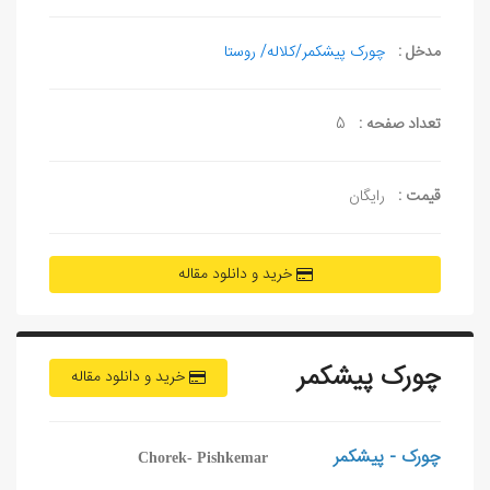
مدخل :
چورک پیشکمر/کلاله/ روستا
تعداد صفحه :
5
قیمت :
رایگان
خرید و دانلود مقاله
چورک پیشکمر
خرید و دانلود مقاله
چورک - پیشکمر
Chorek- Pishkemar