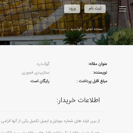
/
ثبت نام
ورود
صفحه اصلی
گوک‌دره
صورتحساب
عنوان مقاله:
گوک‌دره
نویسنده:
ستاربردی فجوری
مبلغ قابل پرداخت :
رایگان است
اطلاعات خریدار:
از بین فیلد های شماره موبایل و ایمیل تکمیل یکی از آنها الزامی